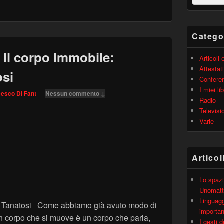
barra
laterale
principale
Catego
l corpo Immobile:
Articoli
Attestati
osi
Confere
I miei lib
esco Di Fant
—
Nessun commento ↓
Radio
Televisi
Varie
Articol
Lo spazi
Unomatt
Linguagg
e Tanatosi Come abbiamo già avuto modo di
importa
 un corpo che si muove è un corpo che parla,
I gesti 