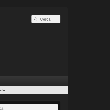
Cerca:
Cerca
arie
a