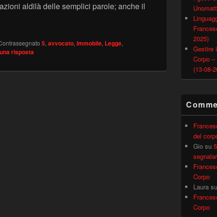
azioni aldilà delle semplici parole; anche il
Unomatt
WEB n.5 – Il corpo Immobile: Tensione e Tanatosi
Linguagg
Francesc
2025)
Contrassegnato
5
,
avvocato
,
immobile
,
Legge
,
Gestire i
una risposta
Corpo –
(13-08-2
Commen
Frances
del corp
Gio
su
5
segnalar
Frances
Corpo
Laura
s
Frances
Corpo