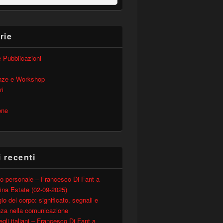
rie
 e Pubblicazioni
nze e Workshop
ri
one
i recenti
o personale – Francesco Di Fant a
ina Estate (02-09-2025)
io del corpo: significato, segnali e
nza nella comunicazione
degli italiani – Francesco Di Fant a