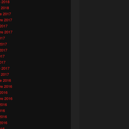
o 2018
 2018
e 2017
e 2017
 2017
re 2017
017
2017
2017
017
017
o 2017
 2017
e 2016
e 2016
 2016
re 2016
2016
016
2016
2016
016