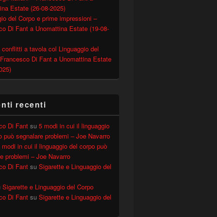
ina Estate (26-08-2025)
io del Corpo e prime impressioni –
o Di Fant a Unomattina Estate (19-08-
 conflitti a tavola col Linguaggio del
 Francesco Di Fant a Unomattina Estate
025)
ti recenti
co Di Fant
su
5 modi in cui il linguaggio
o può segnalare problemi – Joe Navarro
 modi in cui il linguaggio del corpo può
e problemi – Joe Navarro
co Di Fant
su
Sigarette e Linguaggio del
u
Sigarette e Linguaggio del Corpo
co Di Fant
su
Sigarette e Linguaggio del