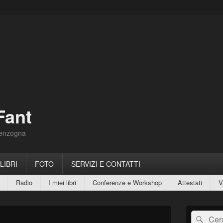
Fant
Menzogna
 LIBRI
FOTO
SERVIZI E CONTATTI
Radio
I miei libri
Conferenze e Workshop
Attestati
V
Area
Cerca:
Cerc
widget