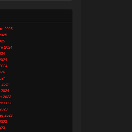
i
re 2025
2025
025
e 2024
024
2024
2024
024
024
o 2024
 2024
e 2023
e 2023
 2023
re 2023
2023
023