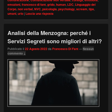
comunicazione
Comunicazione Non Verbale
consigli
emotions
emozioni
,
francesco di fant
,
grido
,
human
,
LDC
,
Linguaggio del
Corpo
,
non verbal
,
NVC
,
psicologia
,
psychology
,
scream
,
tips
,
umani
,
urlo
|
Lascia una risposta
Analisi della Menzogna: perché i
Servizi Segreti sono migliori di altri?
Pubblicato il
22 Agosto 2022
da
Francesco Di Fant
—
Nessun
commento ↓