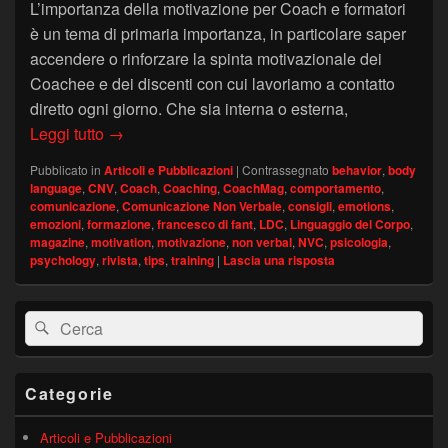
L’importanza della motivazione per Coach e formatori
è un tema di primaria importanza, in particolare saper
accendere o rinforzare la spinta motivazionale dei
Coachee e dei discenti con cui lavoriamo a contatto
diretto ogni giorno. Che sia interna o esterna,
Linguaggio del Corpo: una spinta verso la mot
Leggi tutto
→
Pubblicato in
Articoli e Pubblicazioni
|
Contrassegnato
behavior
,
body
language
,
CNV
,
Coach
,
Coaching
,
CoachMag
,
comportamento
,
comunicazione
,
Comunicazione Non Verbale
,
consigli
,
emotions
,
emozioni
,
formazione
,
francesco di fant
,
LDC
,
Linguaggio del Corpo
,
magazine
,
motivation
,
motivazione
,
non verbal
,
NVC
,
psicologia
,
psychology
,
rivista
,
tips
,
training
|
Lascia una risposta
Area
Cerca:
Cerca
widget
barra
laterale
principale
Categorie
Articoli e Pubblicazioni