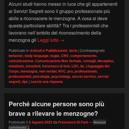
Alcuni studi hanno messo in luce che gli appartenenti
ai Servizi Segreti sono il gruppo professionale più
abile a riconoscere le menzogne. A cosa si deve
questa particolare abilità? Tra i professionisti che
lavorano nell’ambito del riconoscimento della
Analisi della Menzogna: perché i Se
menzogna gli
Leggi tutto
→
Pubblicato in
Articoli e Pubblicazioni
,
Varie
|
Contrassegnato
behavior
,
body language
,
bugia
,
CNV
,
comportamento
,
comunicazione
,
Comunicazione Non Verbale
,
consigli
,
deception
,
emotions
,
emozioni
,
francesco di fant
,
LDC
,
lie
,
Linguaggio del
Corpo
,
menzogna
,
non verbal
,
NVC
,
pro
,
professionals
,
professionisti
,
psicologia
,
psychology
,
secret service
,
servizi
segreti
,
tips
|
Lascia una risposta
Perché alcune persone sono più
brave a rilevare le menzogne?
Pubblicato il
8 Agosto 2022
da
Francesco Di Fant
—
Nessun
commento ↓