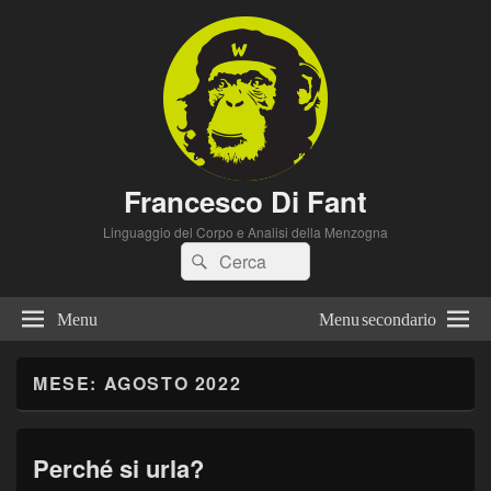
Francesco Di Fant
Linguaggio del Corpo e Analisi della Menzogna
Cerca:
Cerca
Menu
Menu secondario
MESE:
AGOSTO 2022
Perché si urla?