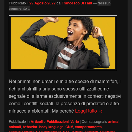
Pubblicato il
29 Agosto 2022
da
Francesco Di Fant
—
Nessun
commento ↓
Nei primati non umani e in altre specie di mammiferi, i
richiami simili a urla sono spesso utilizzati come
segnale di allarme esclusivamente in contesti negativi,
come i conflitti sociali, la presenza di predatori o altre
Perché si urla?
minacce ambientali. Ma perché
Leggi tutto
→
Pubblicato in
Articoli e Pubblicazioni
,
Varie
|
Contrassegnato
animal
,
animali
,
behavior
,
body language
,
CNV
,
comportamento
,
,
,
,
,