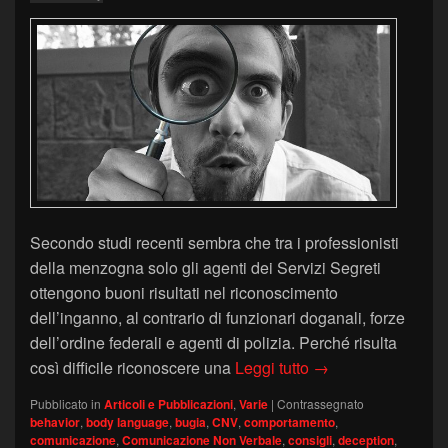
Secondo studi recenti sembra che tra i professionisti
della menzogna solo gli agenti dei Servizi Segreti
ottengono buoni risultati nel riconoscimento
dell’inganno, al contrario di funzionari doganali, forze
dell’ordine federali e agenti di polizia. Perché risulta
Perché alcune pers
così difficile riconoscere una
Leggi tutto
→
Pubblicato in
Articoli e Pubblicazioni
,
Varie
|
Contrassegnato
behavior
,
body language
,
bugia
,
CNV
,
comportamento
,
comunicazione
,
Comunicazione Non Verbale
,
consigli
,
deception
,