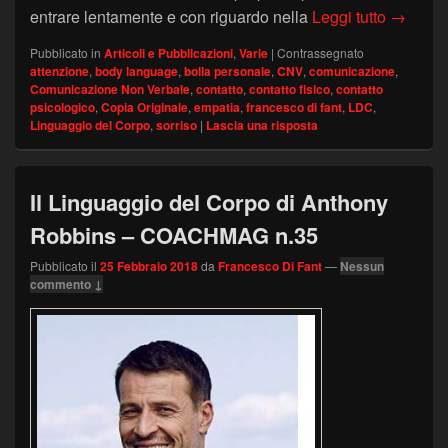
Creare c
entrare lentamente e con riguardo nella
Leggi tutto
→
Pubblicato in
Articoli e Pubblicazioni
,
Varie
|
Contrassegnato
attenzione
,
body language
,
bolla personale
,
CNV
,
comunicazione
,
Comunicazione Non Verbale
,
contatto
,
contatto fisico
,
contatto
psicologico
,
Copia Originale
,
empatia
,
francesco di fant
,
LDC
,
Linguaggio del Corpo
,
sorriso
|
Lascia una risposta
Il Linguaggio del Corpo di Anthony
Robbins – COACHMAG n.35
Pubblicato il
25 Febbraio 2018
da
Francesco Di Fant
—
Nessun
commento ↓