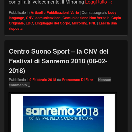
Il Mirroring
con gli altri velocemente. Il Mirroring
Leggi tutto
→
Pubblicato in
Articoli e Pubblicazioni
,
Varie
|
Contrassegnato
body
language
,
CNV
,
comunicazione
,
Comunicazione Non Verbale
,
Copia
Originale
,
LDC
,
Linguaggio del Corpo
,
Mirroring
,
PNL
|
Lascia una
risposta
Centro Suono Sport – la CNV del
Festival di Sanremo 2018 (08-02-
2018)
Pubblicato il
9 Febbraio 2018
da
Francesco Di Fant
—
Nessun
commento ↓