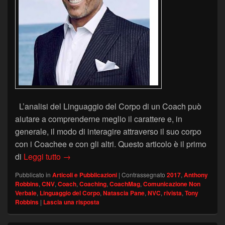
L’analisi del Linguaggio del Corpo di un Coach può
aiutare a comprenderne meglio il carattere e, in
generale, il modo di interagire attraverso il suo corpo
con i Coachee e con gli altri. Questo articolo è il primo
Il Linguaggio del Corpo di Anthony Robbin
di
Leggi tutto
→
Pubblicato in
Articoli e Pubblicazioni
|
Contrassegnato
2017
,
Anthony
Robbins
,
CNV
,
Coach
,
Coaching
,
CoachMag
,
Comunicazione Non
Verbale
,
Linguaggio del Corpo
,
Natascia Pane
,
NVC
,
rivista
,
Tony
Robbins
|
Lascia una risposta