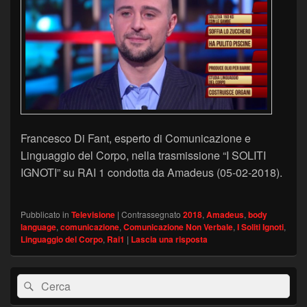
Francesco Di Fant, esperto di Comunicazione e
Linguaggio del Corpo, nella trasmissione “I SOLITI
IGNOTI” su RAI 1 condotta da Amadeus (05-02-2018).
Pubblicato in
Televisione
|
Contrassegnato
2018
,
Amadeus
,
body
language
,
comunicazione
,
Comunicazione Non Verbale
,
I Soliti Ignoti
,
Linguaggio del Corpo
,
Rai1
|
Lascia una risposta
Area
Cerca:
Cerca
widget
barra