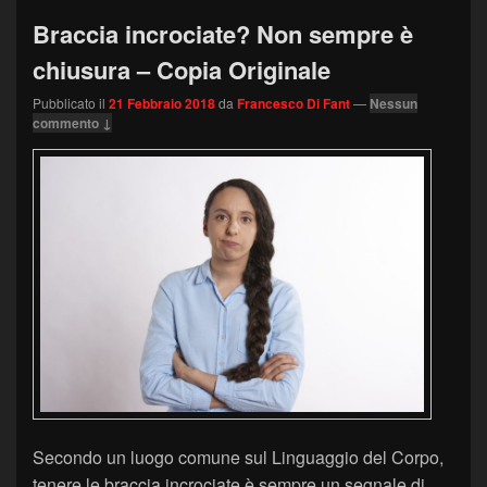
Braccia incrociate? Non sempre è
chiusura – Copia Originale
Pubblicato il
21 Febbraio 2018
da
Francesco Di Fant
—
Nessun
commento ↓
Secondo un luogo comune sul Linguaggio del Corpo,
tenere le braccia incrociate è sempre un segnale di