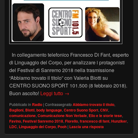
In collegamento telefonico Francesco Di Fant, esperto
di Linguaggio del Corpo, per analizzare i protagonisti
del Festival di Sanremo 2018 nella trasmissione
“Abbiamo trovato il titolo” con Valeria Biotti su
CENTRO SUONO SPORT 101.500 (8 febbraio 2018).
Centro Suono Sport – la CNV del
Buon ascolto!
Leggi tutto
→
Pubblicato in
Radio
|
Contrassegnato
Abbiamo trovato il titolo
,
Baglioni
,
Biotti
,
body language
,
Centro Suono Sport
,
CNV
,
comunicazione
,
Comunicazione Non Verbale
,
Elio e le storie tese
,
Favino
,
Festival Sanremo 2018
,
Fiorello
,
francesco di fant
,
Hunziker
,
LDC
,
Linguaggio del Corpo
,
Pooh
|
Lascia una risposta