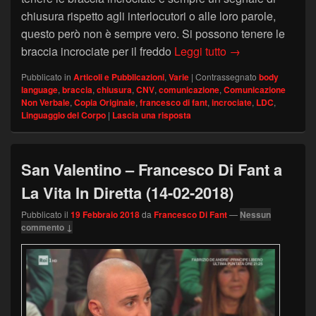
chiusura rispetto agli interlocutori o alle loro parole,
questo però non è sempre vero. Si possono tenere le
Braccia incrocia
braccia incrociate per il freddo
Leggi tutto
→
Pubblicato in
Articoli e Pubblicazioni
,
Varie
|
Contrassegnato
body
language
,
braccia
,
chiusura
,
CNV
,
comunicazione
,
Comunicazione
Non Verbale
,
Copia Originale
,
francesco di fant
,
incrociate
,
LDC
,
Linguaggio del Corpo
|
Lascia una risposta
San Valentino – Francesco Di Fant a
La Vita In Diretta (14-02-2018)
Pubblicato il
19 Febbraio 2018
da
Francesco Di Fant
—
Nessun
commento ↓