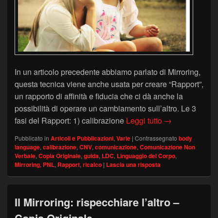
In un articolo precedente abbiamo parlato di Mirroring,
questa tecnica viene anche usata per creare “Rapport”,
un rapporto di affinità e fiducia che ci dà anche la
possibilità di operare un cambiamento sull’altro. Le 3
Creare “Rapport”
fasi del Rapport: 1) calibrazione
Leggi tutto
→
Pubblicato in
Articoli e Pubblicazioni
,
Varie
|
Contrassegnato
body
language
,
calibrazione
,
CNV
,
comunicazione
,
Comunicazione Non
Verbale
,
Copia Originale
,
guida
,
LDC
,
Linguaggio del Corpo
,
Mirroring
,
PNL
,
Rapport
,
ricalco
|
Lascia una risposta
Il Mirroring: rispecchiare l’altro –