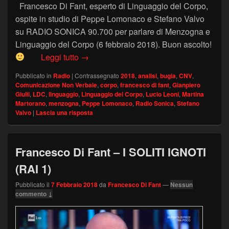
Francesco Di Fant, esperto di Linguaggio del Corpo,
ospite in studio di Peppe Lomonaco e Stefano Valvo
su RADIO SONICA 90.700 per parlare di Menzogna e
Linguaggio del Corpo (6 febbraio 2018). Buon ascolto!
RADIO SONICA – Menzogna e CNV (06-
Leggi tutto
→
Pubblicato in
Radio
|
Contrassegnato
2018
,
analisi
,
bugia
,
CNV
,
Comunicazione Non Verbale
,
corpo
,
francesco di fant
,
Gianpiero
Giulii
,
LDC
,
linguaggio
,
Linguaggio del Corpo
,
Lucio Leoni
,
Martina
Martorano
,
menzogna
,
Peppe Lomonaco
,
Radio Sonica
,
Stefano
Valvo
|
Lascia una risposta
Francesco Di Fant – I SOLITI IGNOTI
(RAI 1)
Pubblicato il
7 Febbraio 2018
da
Francesco Di Fant
—
Nessun
commento ↓