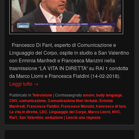
Francesco Di Fant, esperto di Comunicazione e
Linguaggio del Corpo, ospite in studio a San Valentino
con Erminia Manfredi e Francesca Manzini nella
trasmissione “LA VITA IN DIRETTA” su RAI 1 condotta
da Marco Liorni e Francesca Fialdini (14-02-2018).
San Valentino – Francesco Di Fant a La Vita In 
Leggi tutto
→
Pubblicato in
Televisione
|
Contrassegnato
amore
,
body language
,
CNV
,
comunicazione
,
Comunicazione Non Verbale
,
Erminia
Manfredi
,
Francesca Fialdini
,
Francesca Manzini
,
francesco di fant
,
La vita in diretta
,
LDC
,
Linguaggio del Corpo
,
Marco Liorni
,
NVC
,
Rai1
,
San Valentino
,
seduzione
|
Lascia una risposta