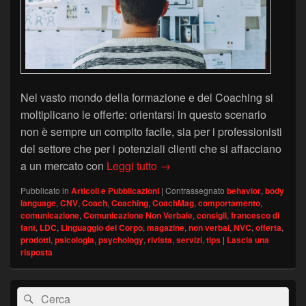
Nel vasto mondo della formazione e del Coaching si
moltiplicano le offerte: orientarsi in questo scenario
non è sempre un compito facile, sia per i professionisti
del settore che per i potenziali clienti che si affacciano
Linguaggio del Corpo: struttura
a un mercato con
Leggi tutto
→
Pubblicato in
Articoli e Pubblicazioni
|
Contrassegnato
behavior
,
body
language
,
CNV
,
Coach
,
Coaching
,
CoachMag
,
comportamento
,
comunicazione
,
Comunicazione Non Verbale
,
consigli
,
francesco di
fant
,
LDC
,
Linguaggio del Corpo
,
magazine
,
non verbal
,
NVC
,
offerta
,
prodotti
,
psicologia
,
psychology
,
rivista
,
servizi
,
tips
|
Lascia una
risposta
Area
Cerca:
Cerca
widget