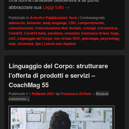
Linguaggio del Corpo: consigli
abbracciare sua
Leggi tutto
→
Pubblicato in
Articoli e Pubblicazioni
,
Varie
|
Contrassegnato
abbraccio
,
behavior
,
body language
,
CNV
,
comportamento
,
comunicazione
,
Comunicazione Non Verbale
,
consigli
,
Coronavirus
,
Covid19
,
Covid19 Italia
,
emotions
,
emozioni
,
francesco di fant
,
hugs
,
LDC
,
Linguaggio del Corpo
,
non verbal
,
NVC
,
psicologia
,
psychology
,
safe
,
sicurezza
,
tips
|
Lascia una risposta
Linguaggio del Corpo: strutturare
l’offerta di prodotti e servizi –
CoachMag 55
Pubblicato il
1 Febbraio 2021
da
Francesco Di Fant
—
Nessun
commento ↓