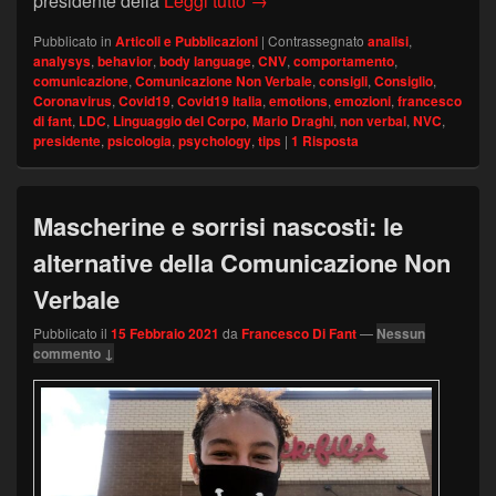
presidente della
Leggi tutto
→
Pubblicato in
Articoli e Pubblicazioni
|
Contrassegnato
analisi
,
analysys
,
behavior
,
body language
,
CNV
,
comportamento
,
comunicazione
,
Comunicazione Non Verbale
,
consigli
,
Consiglio
,
Coronavirus
,
Covid19
,
Covid19 Italia
,
emotions
,
emozioni
,
francesco
di fant
,
LDC
,
Linguaggio del Corpo
,
Mario Draghi
,
non verbal
,
NVC
,
presidente
,
psicologia
,
psychology
,
tips
|
1
Risposta
Mascherine e sorrisi nascosti: le
alternative della Comunicazione Non
Verbale
Pubblicato il
15 Febbraio 2021
da
Francesco Di Fant
—
Nessun
commento ↓