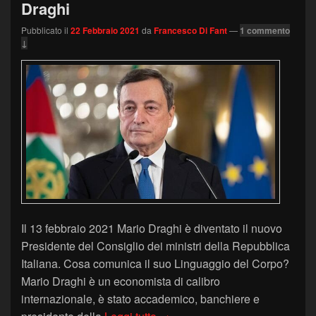
Draghi
Pubblicato il
22 Febbraio 2021
da
Francesco Di Fant
—
1 commento
↓
Il 13 febbraio 2021 Mario Draghi è diventato il nuovo
Presidente del Consiglio dei ministri della Repubblica
Italiana. Cosa comunica il suo Linguaggio del Corpo?
Mario Draghi è un economista di calibro
internazionale, è stato accademico, banchiere e
Il Linguaggio del Corpo di Mari