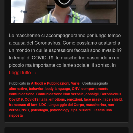
Le mascherine ci accompagneranno per lungo tempo
a causa del Coronavirus. Come possiamo adattarci a
un mondo in cui le espressioni facciali sono invisibili?
In tempi di COVID-19, le mascherine nascondono un
piccolo ma importante collante sociale: il sorriso. In
Mascherine e sorrisi nascosti: le alternative d
Leggi tutto
→
Pubblicato in
Articoli e Pubblicazioni
,
Varie
|
Contrassegnato
alternative
,
behavior
,
body language
,
CNV
,
comportamento
,
comunicazione
,
Comunicazione Non Verbale
,
consigli
,
Coronavirus
,
Covid19
,
Covid19 Italia
,
emotions
,
emozioni
,
face mask
,
face shield
,
francesco di fant
,
LDC
,
Linguaggio del Corpo
,
mascherina
,
non
verbal
,
NVC
,
psicologia
,
psychology
,
tips
,
visiere
|
Lascia una
risposta