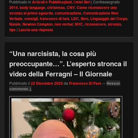
Pubblicato in
Articoli e Pubblicazioni
,
I miei libri
|
Contrassegnato
2014
,
body language
,
christmas
,
CNV
,
Come riconoscere uno
stronzo al primo sguardo
,
comunicazione
,
Comunicazione Non
Verbale
,
consigli
,
francesco di fant
,
LDC
,
libro
,
Linguaggio del Corpo
,
Natale
,
Newton Compton
,
non verbal
,
NVC
,
riconoscere
,
stronzo
,
tips
|
Lascia una risposta
“Una narcisista, la cosa più
preoccupante…”. L’esperto stronca il
video della Ferragni – Il Giornale
Pubblicato il
22 Dicembre 2023
da
Francesco Di Fant
—
Nessun
commento ↓