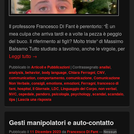
Il professore Francesco Di Fant è perentorio: “È un
mea culpa che arriva tardi e a volte la pezza è peggio
del buco. Il riferimento ai figli? Molto triste” di Massimo
Balsamo Tutto studiato a tavolino, anche le virgole, per
“Una narcisista, la cosa più preoccupante…”. L’es
Leggi tutto
→
Pubblicato in
Articoli e Pubblicazioni
|
Contrassegnato
analisi
,
analysis
,
behavior
,
body language
,
Chiara Ferragni
,
CNV
,
communication
,
comportamento
,
comunicazione
,
Comunicazione
Non Verbale
,
consigli
,
emotions
,
emozioni
,
Ferragni
,
francesco di
fant
,
hospital
,
Il Giornale
,
LDC
,
Linguaggio del Corpo
,
non verbal
,
NVC
,
ospedale
,
pandoro
,
psicologia
,
psychology
,
scandal
,
scandalo
,
tips
|
Lascia una risposta
Gesti manipolatori e auto-contatto
Pubblicato il
11 Dicembre 2023
da
Francesco Di Fant
—
Nessun