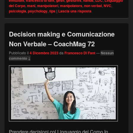
emozioni
,
francesco di fant
,
gesti
,
gestures
,
hands
,
LDC
,
Linguaggio
del Corpo
,
mani
,
manipolatori
,
manipolators
,
non verbal
,
NVC
,
psicologia
,
psychology
,
tips
|
Lascia una risposta
Decision making e Comunicazione
Non Verbale – CoachMag 72
Pubblicato il
4 Dicembre 2023
da
Francesco Di Fant
—
Nessun
commento ↓
Prendere decisioni col Linguaggio del Corpo In