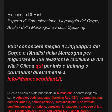
Francesco Di Fant
Esperto di Comunicazione, Linguaggio del Corpo,
Analisi della Menzogna e Public Speaking
Vuoi conoscere meglio il Linguaggio del
Corpo e l’Analisi della Menzogna per
migliorare le tue relazioni e facilitare la tua
vita? Clicca
qui
per info e training o
contattami direttamente a
info@francescodifant.it
.
Questo articolo è stato pubblicato in
Televisione
e contrassegnato
come
behavior
,
body language
,
Carolina Rey
,
CNV
,
communication
,
comportamento
,
comunicazione
,
Comunicazione Non Verbale
,
conflitto
,
consigli
,
emotions
,
emozioni
,
ferragosto
,
francesco di fant
,
LDC
,
Linguaggio del Corpo
,
non verbal
,
NVC
,
ospiti
,
parenti
,