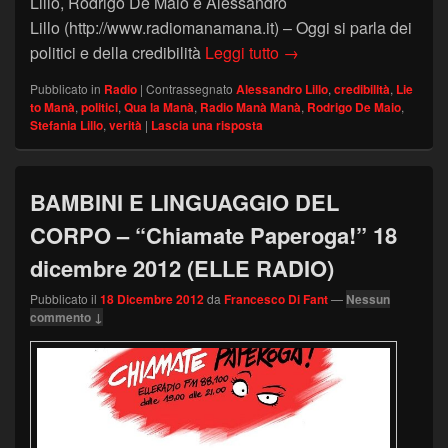
Lillo, Rodrigo De Maio e Alessandro
Lillo (http://www.radiomanamana.it) – Oggi si parla dei
POLITICI E CREDIBILIT
politici e della credibilità
Leggi tutto
→
Pubblicato in
Radio
|
Contrassegnato
Alessandro Lillo
,
credibilità
,
Lie
to Manà
,
politici
,
Qua la Manà
,
Radio Manà Manà
,
Rodrigo De Maio
,
Stefania Lillo
,
verità
|
Lascia una risposta
BAMBINI E LINGUAGGIO DEL
CORPO – “Chiamate Paperoga!” 18
dicembre 2012 (ELLE RADIO)
Pubblicato il
18 Dicembre 2012
da
Francesco Di Fant
—
Nessun
commento ↓