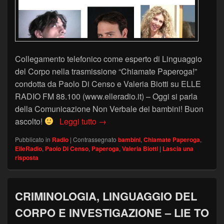
Collegamento telefonico come esperto di Linguaggio
del Corpo nella trasmissione “Chiamate Paperoga!”
condotta da Paolo Di Censo e Valeria Biotti su ELLE
RADIO FM 88.100 (www.elleradio.it) – Oggi si parla
della Comunicazione Non Verbale dei bambini! Buon
BAMBINI E LINGUAGGIO DEL CORP
ascolto!
Leggi tutto
→
Pubblicato in
Radio
|
Contrassegnato
bambini
,
Chiamate Paperoga
,
ElleRadio
,
Paolo Di Censo
,
Paperoga
,
Valeria Biotti
|
Lascia una
risposta
CRIMINOLOGIA, LINGUAGGIO DEL
CORPO E INVESTIGAZIONE – LIE TO