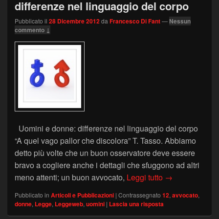
differenze nel linguaggio del corpo
Pubblicato il
28 Dicembre 2012
da
Francesco Di Fant
—
Nessun
commento ↓
Uomini e donne: differenze nel linguaggio del corpo
“A quel vago pallor che discolora” T. Tasso. Abbiamo
detto più volte che un buon osservatore deve essere
bravo a cogliere anche i dettagli che sfuggono ad altri
LEGGEWEB n.12 
meno attenti; un buon avvocato,
Leggi tutto
→
Pubblicato in
Articoli e Pubblicazioni
|
Contrassegnato
12
,
avvocato
,
donne
,
Legge
,
Leggeweb
,
uomini
|
Lascia una risposta