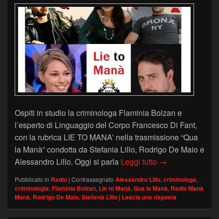
Ospiti in studio la criminologa Flaminia Bolzan e
l’esperto di Linguaggio del Corpo Francesco Di Fant,
con la rubrica LIE TO MANA’ nella trasmissione “Qua
la Manà” condotta da Stefania Lillo, Rodrigo De Maio e
CRIMINOLOGIA E
Alessandro Lillo. Oggi si parla
Leggi tutto
→
Pubblicato in
Radio
|
Contrassegnato
Alessandro Lillo
,
criminologa
,
criminologia
,
Flaminia Bolzan
,
Lie to Manà
,
Qua la Manà
,
Radio Manà
Manà
,
Rodrigo De Maio
,
Stefania Lillo
|
Lascia una risposta