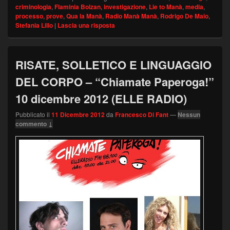
criminologia
,
Flaminia Bolzan
,
investigazione
,
Lie to Manà
,
media
,
processo
,
prove
,
Qua la Manà
,
Radio Manà Manà
,
Rodrigo De Maio
,
Stefania Lillo
|
Lascia una risposta
RISATE, SOLLETICO E LINGUAGGIO
DEL CORPO – “Chiamate Paperoga!”
10 dicembre 2012 (ELLE RADIO)
Pubblicato il
11 Dicembre 2012
da
Francesco Di Fant
—
Nessun
commento ↓