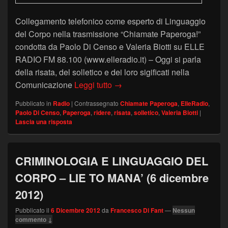
Collegamento telefonico come esperto di Linguaggio
del Corpo nella trasmissione “Chiamate Paperoga!”
condotta da Paolo Di Censo e Valeria Biotti su ELLE
RADIO FM 88.100 (www.elleradio.it) – Oggi si parla
della risata, del solletico e dei loro sigificati nella
RISATE, SOLLETICO E LINGUA
Comunicazione
Leggi tutto
→
Pubblicato in
Radio
|
Contrassegnato
Chiamate Paperoga
,
ElleRadio
,
Paolo Di Censo
,
Paperoga
,
ridere
,
risata
,
solletico
,
Valeria Biotti
|
Lascia una risposta
CRIMINOLOGIA E LINGUAGGIO DEL
CORPO – LIE TO MANA’ (6 dicembre
2012)
Pubblicato il
6 Dicembre 2012
da
Francesco Di Fant
—
Nessun
commento ↓