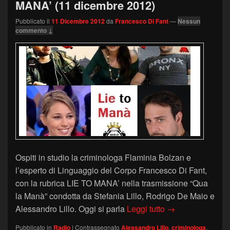
MANA’ (11 dicembre 2012)
Pubblicato il
11 Dicembre 2012
da
Francesco Di Fant
—
Nessun
commento ↓
Ospiti in studio la criminologa Flaminia Bolzan e
l’esperto di Linguaggio del Corpo Francesco Di Fant,
con la rubrica LIE TO MANA’ nella trasmissione “Qua
la Manà” condotta da Stefania Lillo, Rodrigo De Maio e
CRIMINOLOGIA, 
Alessandro Lillo. Oggi si parla
Leggi tutto
→
Pubblicato in
Radio
|
Contrassegnato
Alessandro Lillo
,
criminologa
,