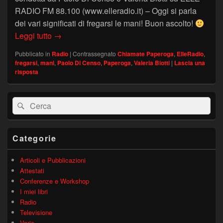
RADIO FM 88.100 (www.elleradio.it) – Oggi si parla
dei vari significati di fregarsi le mani! Buon ascolto!
FREGARSI LE MANI, COSA SIGNIFICA? – “Chia
Leggi tutto
→
Pubblicato in
Radio
|
Contrassegnato
Chiamate Paperoga
,
ElleRadio
,
fregarsi
,
mani
,
Paolo Di Censo
,
Paperoga
,
Valeria Biotti
|
Lascia una
risposta
Area
Cerca:
Cerca
widget
barra
laterale
principale
Categorie
Articoli e Pubblicazioni
Attestati
Conferenze e Workshop
I miei libri
Radio
Televisione
Varie