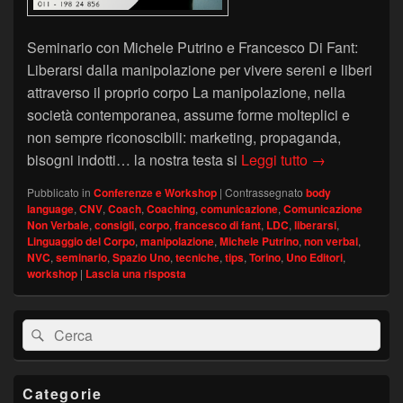
Seminario con Michele Putrino e Francesco Di Fant:
Liberarsi dalla manipolazione per vivere sereni e liberi
attraverso il proprio corpo La manipolazione, nella
società contemporanea, assume forme molteplici e
non sempre riconoscibili: marketing, propaganda,
“Liberarsi dal
bisogni indotti… la nostra testa si
Leggi tutto
→
Pubblicato in
Conferenze e Workshop
|
Contrassegnato
body
language
,
CNV
,
Coach
,
Coaching
,
comunicazione
,
Comunicazione
Non Verbale
,
consigli
,
corpo
,
francesco di fant
,
LDC
,
liberarsi
,
Linguaggio del Corpo
,
manipolazione
,
Michele Putrino
,
non verbal
,
NVC
,
seminario
,
Spazio Uno
,
tecniche
,
tips
,
Torino
,
Uno Editori
,
workshop
|
Lascia una risposta
Area
Cerca:
Cerca
widget
barra
laterale
principale
Categorie