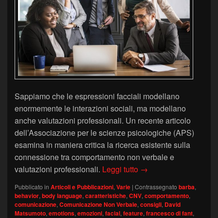
Sappiamo che le espressioni facciali modellano
enormemente le interazioni sociali, ma modellano
anche valutazioni professionali. Un recente articolo
dell’Associazione per le scienze psicologiche (APS)
esamina in maniera critica la ricerca esistente sulla
connessione tra comportamento non verbale e
Caratteristiche del vi
valutazioni professionali.
Leggi tutto
→
Pubblicato in
Articoli e Pubblicazioni
,
Varie
|
Contrassegnato
barba
,
behavior
,
body language
,
caratteristiche
,
CNV
,
comportamento
,
comunicazione
,
Comunicazione Non Verbale
,
consigli
,
David
Matsumoto
,
emotions
,
emozioni
,
facial
,
feature
,
francesco di fant
,