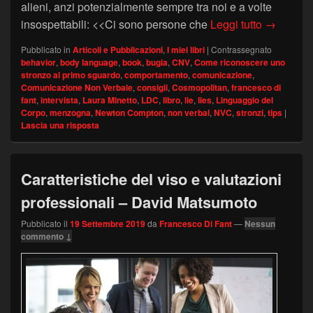
alieni, anzi potenzialmente sempre tra noi e a volte
Guida defi
insospettabili: <<Ci sono persone che
Leggi tutto
→
Pubblicato in
Articoli e Pubblicazioni
,
I miei libri
|
Contrassegnato
behavior
,
body language
,
book
,
bugia
,
CNV
,
Come riconoscere uno
stronzo al primo sguardo
,
comportamento
,
comunicazione
,
Comunicazione Non Verbale
,
consigli
,
Cosmopolitan
,
francesco di
fant
,
intervista
,
Laura Minetto
,
LDC
,
libro
,
lie
,
lies
,
Linguaggio del
Corpo
,
menzogna
,
Newton Compton
,
non verbal
,
NVC
,
stronzi
,
tips
|
Lascia una risposta
Caratteristiche del viso e valutazioni
professionali – David Matsumoto
Pubblicato il
19 Settembre 2019
da
Francesco Di Fant
—
Nessun
commento ↓