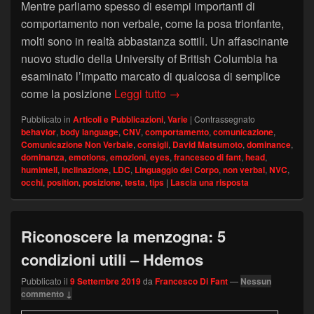
Mentre parliamo spesso di esempi importanti di
comportamento non verbale, come la posa trionfante,
molti sono in realtà abbastanza sottili. Un affascinante
nuovo studio della University of British Columbia ha
esaminato l’impatto marcato di qualcosa di semplice
Espressioni non verbali di 
come la posizione
Leggi tutto
→
Pubblicato in
Articoli e Pubblicazioni
,
Varie
|
Contrassegnato
behavior
,
body language
,
CNV
,
comportamento
,
comunicazione
,
Comunicazione Non Verbale
,
consigli
,
David Matsumoto
,
dominance
,
dominanza
,
emotions
,
emozioni
,
eyes
,
francesco di fant
,
head
,
humintell
,
inclinazione
,
LDC
,
Linguaggio del Corpo
,
non verbal
,
NVC
,
occhi
,
position
,
posizione
,
testa
,
tips
|
Lascia una risposta
Riconoscere la menzogna: 5
condizioni utili – Hdemos
Pubblicato il
9 Settembre 2019
da
Francesco Di Fant
—
Nessun
commento ↓