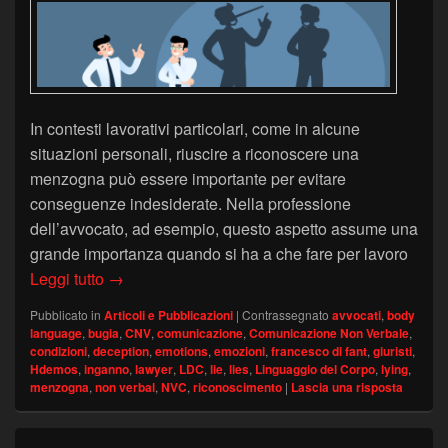
In contesti lavorativi particolari, come in alcune
situazioni personali, riuscire a riconoscere una
menzogna può essere importante per evitare
conseguenze indesiderate. Nella professione
dell’avvocato, ad esempio, questo aspetto assume una
grande importanza quando si ha a che fare per lavoro
Riconoscere la menzogna: 5 condizioni utili –
Leggi tutto
→
Pubblicato in
Articoli e Pubblicazioni
|
Contrassegnato
avvocati
,
body
language
,
bugia
,
CNV
,
comunicazione
,
Comunicazione Non Verbale
,
condizioni
,
deception
,
emotions
,
emozioni
,
francesco di fant
,
giuristi
,
Hdemos
,
inganno
,
lawyer
,
LDC
,
lie
,
lies
,
Linguaggio del Corpo
,
lying
,
menzogna
,
non verbal
,
NVC
,
riconoscimento
|
Lascia una risposta