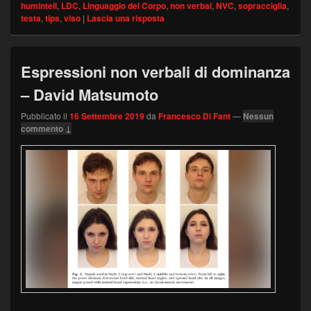
humintell
,
LDC
,
Linguaggio del Corpo
,
non verbal
,
NVC
,
sopracciglia
,
testa
,
tips
,
viso
|
Lascia una risposta
Espressioni non verbali di dominanza
– David Matsumoto
Pubblicato il
16 Settembre 2019
da
Francesco Di Fant
—
Nessun
commento ↓