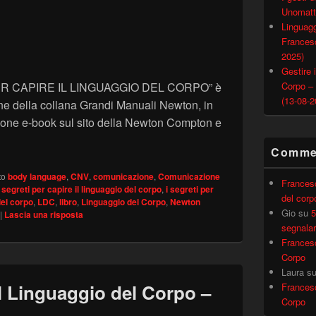
Unomatt
Linguagg
Francesc
2025)
Gestire i
I PER CAPIRE IL LINGUAGGIO DEL CORPO” è
Corpo –
(13-08-2
ne della collana Grandi Manuali Newton, in
ersione e-book sul sito della Newton Compton e
I PER CAPIRE IL LINGUAGGIO DEL CORPO da oggi nella nu
Commen
to
body language
,
CNV
,
comunicazione
,
Comunicazione
Frances
I segreti per capire il linguaggio del corpo
,
i segreti per
del corp
del corpo
,
LDC
,
libro
,
Linguaggio del Corpo
,
Newton
Gio
su
5
|
Lascia una risposta
segnalar
Frances
Corpo
Laura
s
l Linguaggio del Corpo –
Frances
Corpo