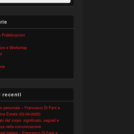
rie
 e Pubblicazioni
nze e Workshop
ri
one
i recenti
o personale – Francesco Di Fant a
ina Estate (02-09-2025)
io del corpo: significato, segnali e
nza nella comunicazione
degli italiani – Francesco Di Fant a