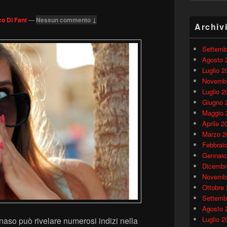
o Di Fant
—
Nessun commento ↓
Archiv
Settemb
Agosto 
Luglio 2
Novembr
Luglio 2
Giugno 
Maggio 
Aprile 2
Marzo 2
Febbrai
Gennaio
Dicembr
Novembr
Ottobre
Settemb
Agosto 
Luglio 2
naso può rivelare numerosi indizi nella