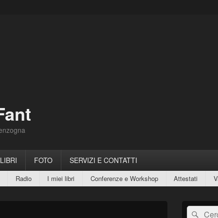
Fant
Menzogna
 LIBRI
FOTO
SERVIZI E CONTATTI
Radio
I miei libri
Conferenze e Workshop
Attestati
V
Area
Cerca:
Cerc
widget