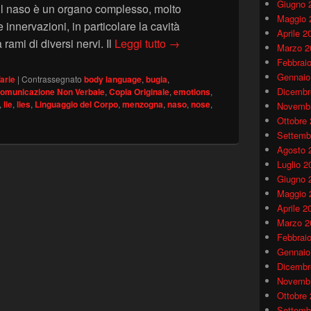
Giugno 
l naso è un organo complesso, molto
Maggio 
innervazioni, in particolare la cavità
Aprile 2
Naso e prurito nel Linguaggi
 rami di diversi nervi. Il
Leggi tutto
→
Marzo 2
Febbrai
Gennaio
arie
|
Contrassegnato
body language
,
bugia
,
Dicembr
omunicazione Non Verbale
,
Copia Originale
,
emotions
,
,
lie
,
lies
,
Linguaggio del Corpo
,
menzogna
,
naso
,
nose
,
Novembr
Ottobre
Settemb
Agosto 
Luglio 2
Giugno 
Maggio 
Aprile 2
Marzo 2
Febbrai
Gennaio
Dicembr
Novembr
Ottobre
Settemb