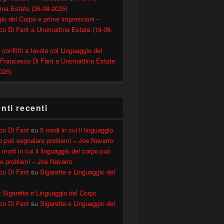
ina Estate (26-08-2025)
io del Corpo e prime impressioni –
o Di Fant a Unomattina Estate (19-08-
 conflitti a tavola col Linguaggio del
 Francesco Di Fant a Unomattina Estate
025)
ova edizione
ti recenti
co Di Fant
su
5 modi in cui il linguaggio
o può segnalare problemi – Joe Navarro
 modi in cui il linguaggio del corpo può
e problemi – Joe Navarro
co Di Fant
su
Sigarette e Linguaggio del
u
Sigarette e Linguaggio del Corpo
co Di Fant
su
Sigarette e Linguaggio del