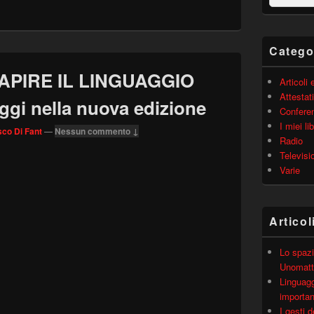
barra
laterale
principale
Catego
CAPIRE IL LINGUAGGIO
Articoli
Attestati
i nella nuova edizione
Confere
I miei lib
co Di Fant
—
Nessun commento ↓
Radio
Televisi
Varie
Articol
Lo spazi
Unomatt
Linguagg
importa
I gesti 