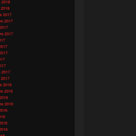
o 2018
 2018
e 2017
e 2017
 2017
re 2017
017
2017
2017
017
017
o 2017
 2017
e 2016
e 2016
 2016
re 2016
2016
016
2016
2016
016