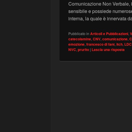
Comunicazione Non Verbale, i
sensibile e possiede numerose 
interna, la quale è innervata da
Pubblicato in
Articoli e Pubblicazioni
,
V
catecolamine
,
CNV
,
comunicazione
,
C
emozione
,
francesco di fant
,
itch
,
LDC
NVC
,
prurito
|
Lascia una risposta