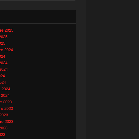
i
re 2025
2025
025
e 2024
024
2024
2024
024
024
o 2024
 2024
e 2023
e 2023
 2023
re 2023
2023
023