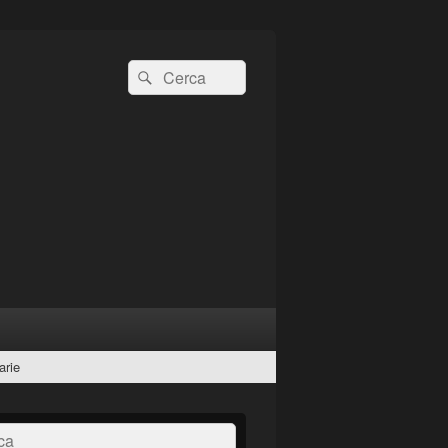
Cerca:
Cerca
arie
a