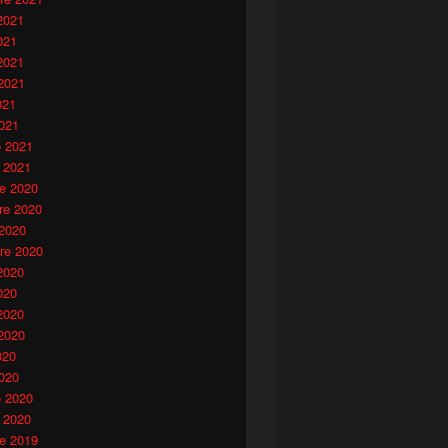
2021
021
2021
2021
021
021
o 2021
 2021
e 2020
e 2020
 2020
re 2020
2020
020
2020
2020
020
020
o 2020
 2020
e 2019