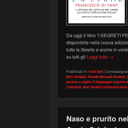
Da oggi il libro “I SEGRET
disponibile nella nuova edizio
tutte le librerie e anche in v
I SEGRET
su tutti gli
Leggi tutto
→
Pubblicato in
I miei libri
|
Contrassegna
Non Verbale
,
Grandi Manuali Newton
,
parlare e capire il linguaggio segreto 
Compton
,
Non Verbal Communication
Naso e prurito ne