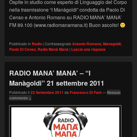
Ospite in studio come esperto di Linguaggio del Corpo
nella trasmissione “I Manàgoldi” condotta da Paolo Di
Censo e Antonio Romano su RADIO MANA’ MANA’
FM 89.100 (www.radiomanamana.it) Buon ascolto!
Pubblicato in
Radio
|
Contrassegnato
Antonio Romano
,
Managoldi
,
Paolo Di Censo
,
Radio Manà Manà
|
Lascia una risposta
RADIO MANA’ MANA’ – “I
Manàgoldi” 21 settembre 2011
Pubblicato il
22 Settembre 2011
da
Francesco Di Fant
—
Nessun
commento ↓