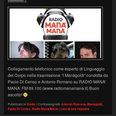
commento ↓
Collegamento telefonico come esperto di Linguaggio
del Corpo nella trasmissione “I Manàgoldi” condotta da
Paolo Di Censo e Antonio Romano su RADIO MANA’
MANA’ FM 89.100 (www.radiomanamana.it) Buon
ascolto!
Pubblicato in
Radio
|
Contrassegnato
Antonio Romano
,
Managoldi
,
Paolo Di Censo
,
Radio Manà Manà
|
Lascia una risposta