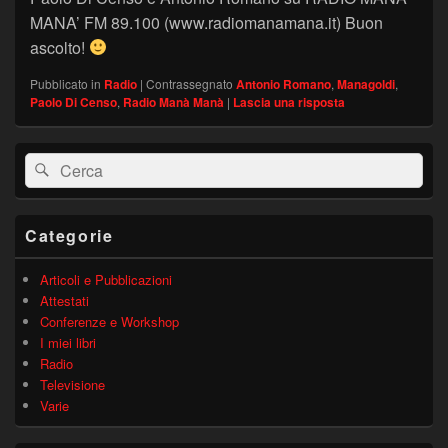
MANA’ FM 89.100 (www.radiomanamana.it) Buon
ascolto!
Pubblicato in
Radio
|
Contrassegnato
Antonio Romano
,
Managoldi
,
Paolo Di Censo
,
Radio Manà Manà
|
Lascia una risposta
Area
Cerca:
Cerca
widget
barra
laterale
principale
Categorie
Articoli e Pubblicazioni
Attestati
Conferenze e Workshop
I miei libri
Radio
Televisione
Varie