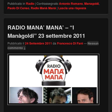
Pubblicato in
Radio
|
Contrassegnato
Antonio Romano
,
Managoldi
,
Paolo Di Censo
,
Radio Manà Manà
|
Lascia una risposta
RADIO MANA’ MANA’ – “I
Manàgoldi” 23 settembre 2011
Pubblicato il
24 Settembre 2011
da
Francesco Di Fant
—
Nessun
commento ↓