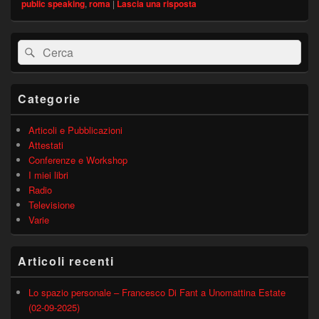
public speaking
,
roma
|
Lascia una risposta
Area
Cerca:
Cerca
widget
barra
laterale
principale
Categorie
Articoli e Pubblicazioni
Attestati
Conferenze e Workshop
I miei libri
Radio
Televisione
Varie
Articoli recenti
Lo spazio personale – Francesco Di Fant a Unomattina Estate
(02-09-2025)