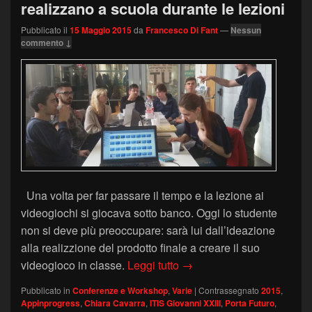
realizzano a scuola durante le lezioni
Pubblicato il
15 Maggio 2015
da
Francesco Di Fant
—
Nessun
commento ↓
Una volta per far passare il tempo e la lezione ai
videogiochi si giocava sotto banco. Oggi lo studente
non si deve più preoccupare: sarà lui dall’ideazione
alla realizzione del prodotto finale a creare il suo
App in Progress, ora i vide
videogioco in classe.
Leggi tutto
→
Pubblicato in
Conferenze e Workshop
,
Varie
|
Contrassegnato
2015
,
Appinprogress
,
Chiara Cavarra
,
ITIS Giovanni XXIII
,
Porta Futuro
,