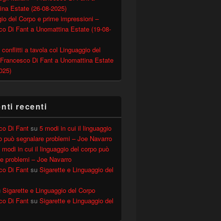
ina Estate (26-08-2025)
io del Corpo e prime impressioni –
o Di Fant a Unomattina Estate (19-08-
 conflitti a tavola col Linguaggio del
 Francesco Di Fant a Unomattina Estate
025)
ti recenti
co Di Fant
su
5 modi in cui il linguaggio
o può segnalare problemi – Joe Navarro
 modi in cui il linguaggio del corpo può
e problemi – Joe Navarro
co Di Fant
su
Sigarette e Linguaggio del
u
Sigarette e Linguaggio del Corpo
co Di Fant
su
Sigarette e Linguaggio del