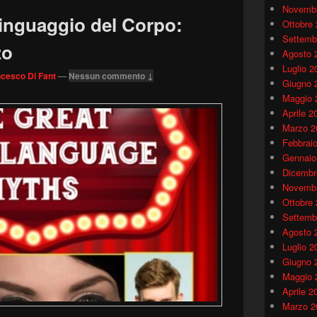
Novembr
 Linguaggio del Corpo:
Ottobre
Settemb
zo
Agosto 
Luglio 2
cesco Di Fant
—
Nessun commento ↓
Giugno 
Maggio 
Aprile 2
Marzo 2
Febbrai
Gennaio
Dicembr
Novembr
Ottobre
Settemb
Agosto 
Luglio 2
Giugno 
Maggio 
Aprile 2
Marzo 2