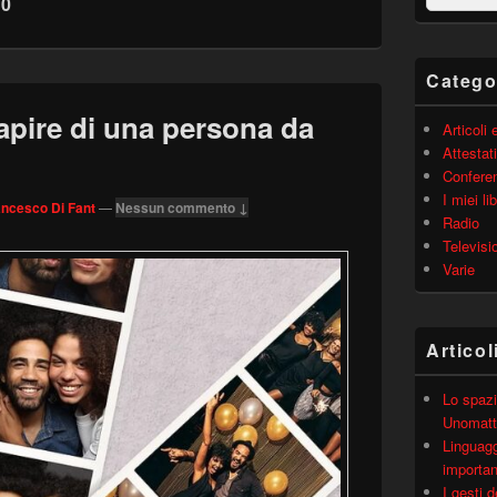
20
barra
laterale
principale
Catego
pire di una persona da
Articoli
Attestati
Confere
I miei lib
ancesco Di Fant
—
Nessun commento ↓
Radio
Televisi
Varie
Articol
Lo spazi
Unomatt
Linguagg
importa
I gesti 