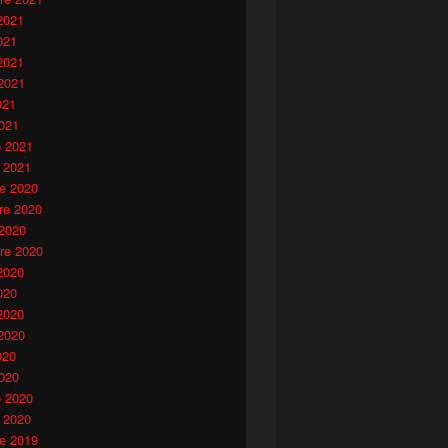
2021
021
2021
2021
021
021
o 2021
 2021
e 2020
e 2020
 2020
visivo e menzogna
re 2020
2020
020
2020
2020
020
020
o 2020
 2020
e 2019