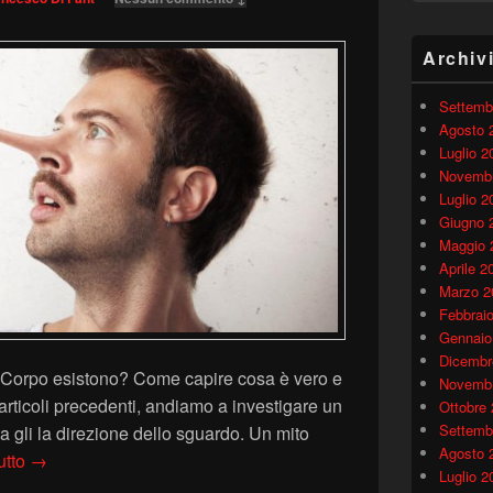
Archiv
Settemb
Agosto 
Luglio 2
Novembr
Luglio 2
Giugno 
Maggio 
Aprile 2
Marzo 2
Febbrai
Gennaio
Dicembr
l Corpo esistono? Come capire cosa è vero e
Novembr
rticoli precedenti, andiamo a investigare un
Ottobre
Settemb
a gli la direzione dello sguardo. Un mito
Agosto 
I grandi miti del Linguaggio del Corpo: sguardo e menzogn
utto
→
Luglio 2