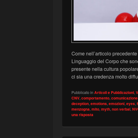
Come nell’articolo precedente 
Linguaggio del Corpo che sono 
presente nella cultura popola
ci sia una credenza molto diff
Pubblicato in
Articoli e Pubblicazioni
,
V
CNV
,
comportamento
,
comunicazione
deception
,
emotions
,
emozioni
,
eyes
,
menzogna
,
mito
,
myth
,
non verbal
,
NV
una risposta