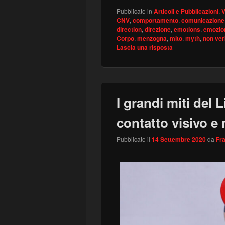
Pubblicato in
Articoli e Pubblicazioni
,
V
CNV
,
comportamento
,
comunicazione
direction
,
direzione
,
emotions
,
emozio
Corpo
,
menzogna
,
mito
,
myth
,
non ver
Lascia una risposta
I grandi miti del
contatto visivo 
Pubblicato il
14 Settembre 2020
da
Fr