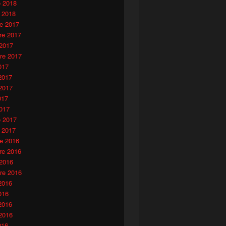
o 2018
 2018
e 2017
e 2017
 2017
sprezzo
re 2017
017
2017
2017
017
017
o 2017
 2017
e 2016
e 2016
 2016
re 2016
2016
016
2016
2016
016