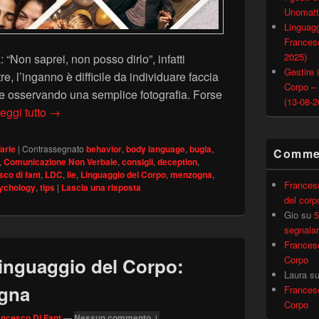
Unomatt
Linguagg
Francesc
2025)
: “Non saprei, non posso dirlo”, infatti
Gestire i
e, l’inganno è difficile da individuare faccia
Corpo –
ile osservando una semplice fotografia. Forse
(13-08-2
Cosa possiamo capire di una persona da una foto?
eggi tutto
→
arie
|
Contrassegnato
behavior
,
body language
,
bugia
,
Commen
,
Comunicazione Non Verbale
,
consigli
,
deception
,
sco di fant
,
LDC
,
lie
,
Linguaggio del Corpo
,
menzogna
,
Frances
ychology
,
tips
|
Lascia una risposta
del corp
Gio
su
5
segnalar
Frances
Corpo
 Linguaggio del Corpo:
Laura
s
gna
Frances
Corpo
ancesco Di Fant
—
Nessun commento ↓