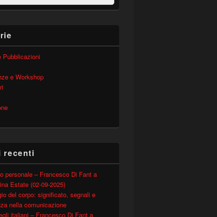
rie
 e Pubblicazioni
nze e Workshop
ri
one
i recenti
o personale – Francesco Di Fant a
ina Estate (02-09-2025)
io del corpo: significato, segnali e
nza nella comunicazione
degli italiani – Francesco Di Fant a