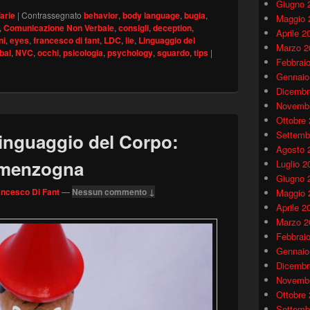
Giugno 
arie
|
Contrassegnato
behavior
,
body language
,
bugia
,
Maggio 
,
Comunicazione Non Verbale
,
consigli
,
deception
,
Aprile 2
ni
,
eyes
,
francesco di fant
,
LDC
,
lie
,
Linguaggio del
Marzo 2
bal
,
NVC
,
occhi
,
psicologia
,
psychology
,
sguardo
,
tips
|
Febbrai
Gennaio
Dicembr
Novembr
Ottobre
Settemb
 Linguaggio del Corpo:
Agosto 
e menzogna
Luglio 2
Giugno 
ancesco Di Fant
—
Nessun commento ↓
Maggio 
Aprile 2
Marzo 2
Febbrai
Gennaio
Dicembr
Novembr
Ottobre
Settemb