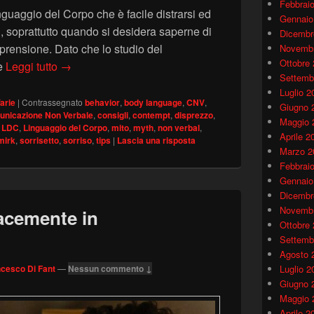
Febbrai
inguaggio del Corpo che è facile distrarsi ed
Gennaio
i, soprattutto quando si desidera saperne di
Dicembr
mprensione. Dato che lo studio del
Novembr
Ottobre
I grandi miti del Linguaggio del Corpo: sorriso e di
è
Leggi tutto
→
Settemb
Luglio 2
arie
|
Contrassegnato
behavior
,
body language
,
CNV
,
Giugno 
nicazione Non Verbale
,
consigli
,
contempt
,
disprezzo
,
Maggio 
,
LDC
,
Linguaggio del Corpo
,
mito
,
myth
,
non verbal
,
Aprile 2
mirk
,
sorrisetto
,
sorriso
,
tips
|
Lascia una risposta
Marzo 2
Febbrai
Gennaio
Dicembr
Novembr
acemente in
Ottobre
Settemb
Agosto 
Luglio 2
cesco Di Fant
—
Nessun commento ↓
Giugno 
Maggio 
Aprile 2