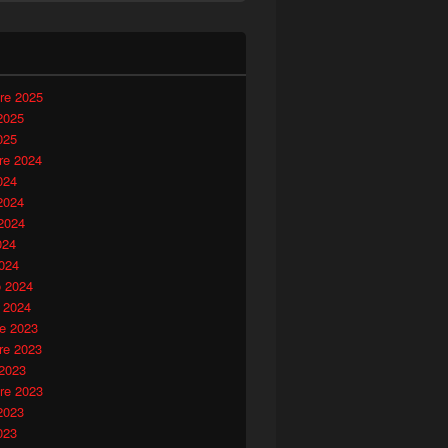
i
re 2025
2025
025
e 2024
024
2024
2024
024
024
o 2024
 2024
e 2023
e 2023
 2023
re 2023
2023
a
023