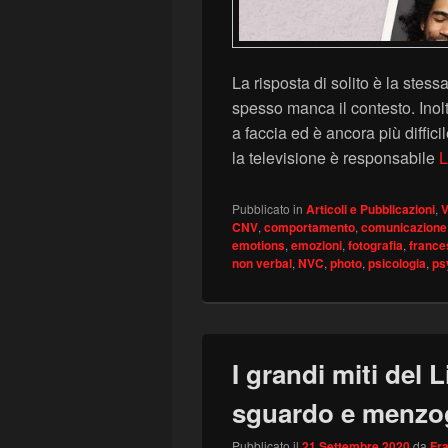
La risposta di solito è la stessa
spesso manca il contesto. Inoltr
a faccia ed è ancora più diffic
la televisione è responsabile
L
Pubblicato in
Articoli e Pubblicazioni
,
V
CNV
,
comportamento
,
comunicazione
emotions
,
emozioni
,
fotografia
,
france
non verbal
,
NVC
,
photo
,
psicologia
,
ps
I grandi miti del
sguardo e menzo
Pubblicato il
21 Settembre 2020
da
Fr