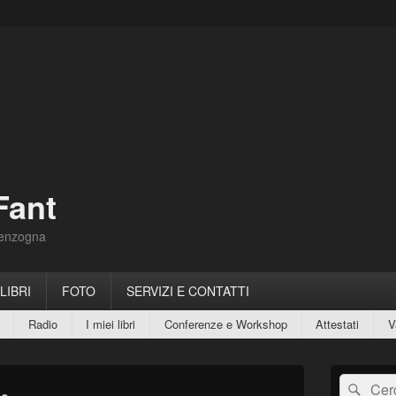
Fant
Menzogna
 LIBRI
FOTO
SERVIZI E CONTATTI
Radio
I miei libri
Conferenze e Workshop
Attestati
V
Area
Cerca:
Cerc
widget