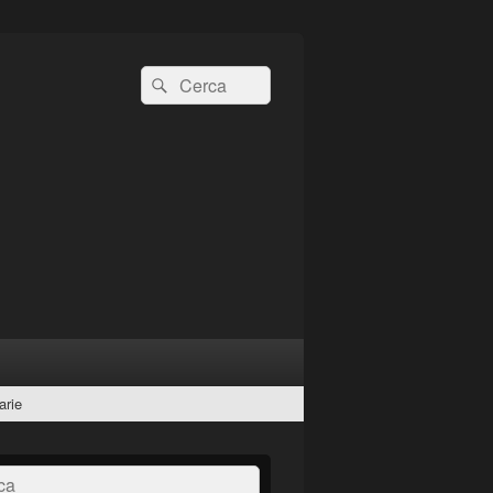
Cerca:
Cerca
arie
a