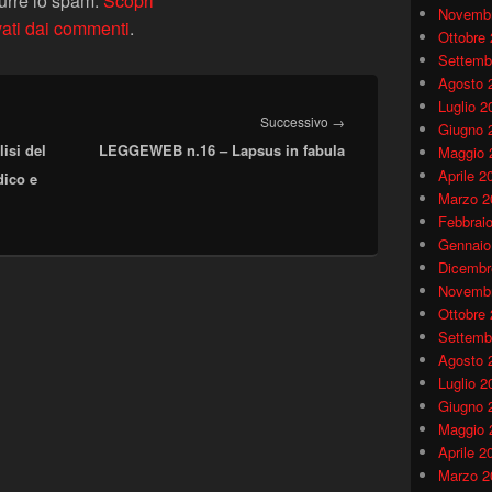
durre lo spam.
Scopri
Novembr
vati dai commenti
.
Ottobre
Settemb
Agosto 
Luglio 2
Articolo
Successivo
→
Giugno 
isi del
LEGGEWEB n.16 – Lapsus in fabula
successivo:
Maggio 
Aprile 2
dico e
Marzo 2
Febbrai
Gennaio
Dicembr
Novembr
Ottobre
Settemb
Agosto 
Luglio 2
Giugno 
Maggio 
Aprile 2
Marzo 2