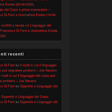
ina Estate (26-08-2025)
io del Corpo e prime impressioni –
o Di Fant a Unomattina Estate (19-08-
 conflitti a tavola col Linguaggio del
 Francesco Di Fant a Unomattina Estate
025)
ti recenti
co Di Fant
su
5 modi in cui il linguaggio
o può segnalare problemi – Joe Navarro
 modi in cui il linguaggio del corpo può
e problemi – Joe Navarro
co Di Fant
su
Sigarette e Linguaggio del
u
Sigarette e Linguaggio del Corpo
co Di Fant
su
Sigarette e Linguaggio del