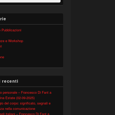
rie
 e Pubblicazioni
nze e Workshop
ri
one
i recenti
o personale – Francesco Di Fant a
ina Estate (02-09-2025)
io del corpo: significato, segnali e
nza nella comunicazione
degli italiani – Francesco Di Fant a