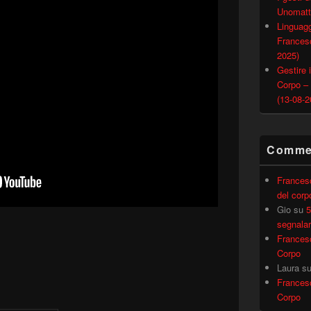
Unomatt
Linguagg
Francesc
2025)
Gestire i
Corpo –
(13-08-2
Commen
Frances
del corp
Gio
su
5
segnalar
Frances
Corpo
Laura
s
Frances
Corpo