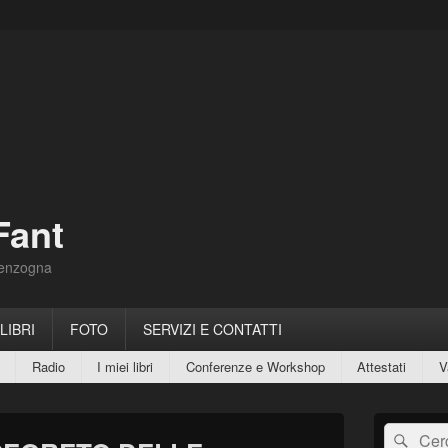
Fant
Menzogna
 LIBRI
FOTO
SERVIZI E CONTATTI
Radio
I miei libri
Conferenze e Workshop
Attestati
V
Area
Cerca:
Cerc
widget