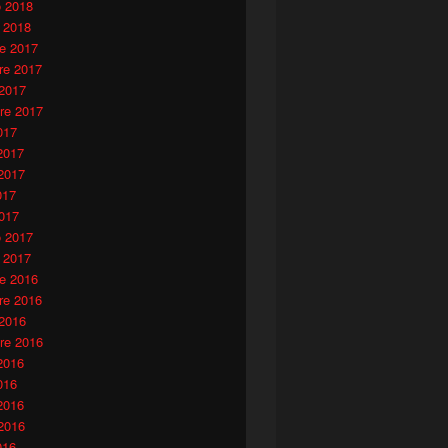
o 2018
 2018
e 2017
e 2017
 2017
re 2017
017
2017
2017
017
017
o 2017
 2017
e 2016
e 2016
 2016
re 2016
2016
016
2016
2016
016