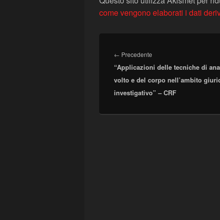
Questo sito utilizza Akismet per ri
come vengono elaborati i dati deri
Navigazione
articoli
Articolo
←
Precedente
“Applicazioni delle tecniche di anal
precedente:
volto e del corpo nell’ambito giuri
investigativo” – CRF