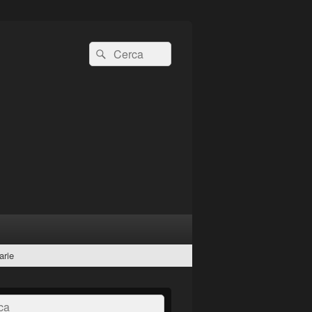
Cerca:
Cerca
arie
a