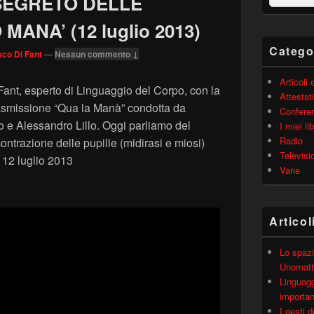
 SEGRETO DELLE
barra
laterale
 MANA’ (12 luglio 2013)
principale
Catego
co Di Fant
—
Nessun commento ↓
Articoli
Fant, esperto di Linguaggio del Corpo, con la
Attestati
asmissione “Qua la Manà” condotta da
Confere
o e Alessandro Lillo. Oggi parliamo del
I miei lib
Radio
ntrazione delle pupille (midirasi e miosi)
Televisi
 12 luglio 2013
Varie
Articol
Lo spazi
Unomatt
Linguagg
importa
I gesti 