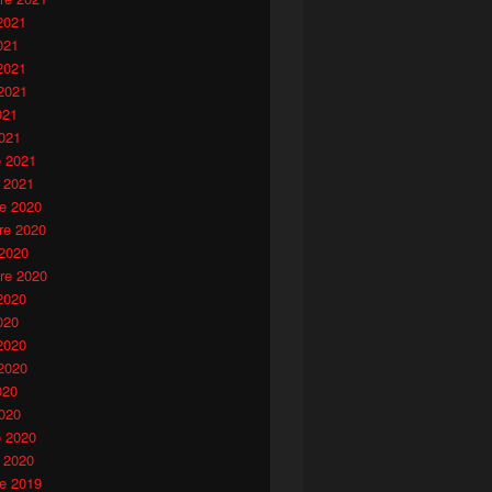
2021
021
2021
2021
021
021
o 2021
 2021
e 2020
e 2020
 2020
re 2020
2020
020
2020
2020
020
020
o 2020
 2020
e 2019