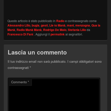
Questo articolo è stato pubblicato in
Radio
e contrassegnato come
Alessandro Lillo
,
bugia
,
gesti
,
Lie to Manà
,
mani
,
menzogna
,
Qua la
Manà
,
Radio Manà Manà
,
Rodrigo De Maio
,
Stefania Lillo
da
Francesco Di Fant
. Aggiungi il
permalink
ai segnalibri.
Lascia un commento
Il tuo indirizzo email non sarà pubblicato.
I campi obbligatori sono
contrassegnati
*
Commento
*