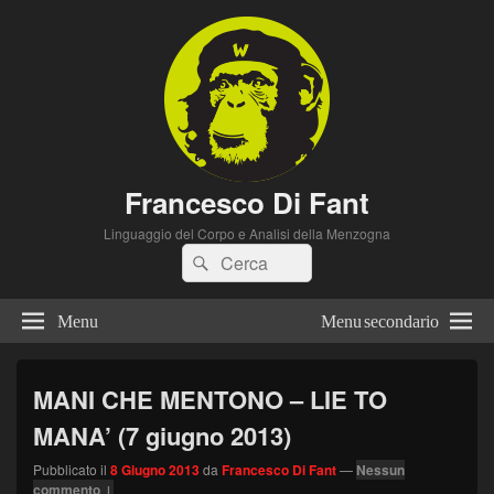
Francesco Di Fant
Linguaggio del Corpo e Analisi della Menzogna
Cerca:
Cerca
Menu
Menu secondario
MANI CHE MENTONO – LIE TO
MANA’ (7 giugno 2013)
Pubblicato il
8 Giugno 2013
da
Francesco Di Fant
—
Nessun
commento ↓