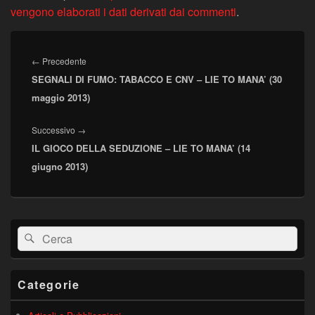
vengono elaborati i dati derivati dai commenti
.
Navigazione
articoli
Articolo
←
Precedente
SEGNALI DI FUMO: TABACCO E CNV – LIE TO MANA’ (30
precedente:
maggio 2013)
Articolo
Successivo
→
IL GIOCO DELLA SEDUZIONE – LIE TO MANA’ (14
successivo:
giugno 2013)
Area
Cerca:
Cerca
widget
barra
laterale
principale
Categorie