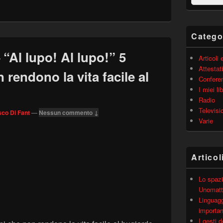
barra
laterale
principale
Catego
Al lupo! Al lupo!” 5
Articoli
Attestati
 rendono la vita facile al
Confere
I miei lib
Radio
Televisi
co Di Fant
—
Nessun commento ↓
Varie
Articol
Lo spazi
Unomatt
Linguagg
importa
I gesti 