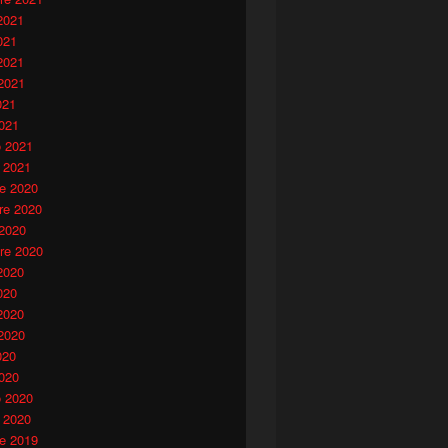
2021
021
2021
2021
021
021
o 2021
 2021
e 2020
e 2020
 2020
re 2020
2020
020
2020
2020
020
020
o 2020
 2020
e 2019