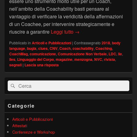
essere uno strumento molto utile per un Coach,
nell’ambito della Coachability basti pensare al
vantaggio di verificare la veridicità della affermazioni
di un Coachee, per intervenire strategicamente e
Segnali di menzogna per l’a
riuscire a garantire
Leggi tutto
→
Pubblicato in
Articoli e Pubblicazioni
|
Contrassegnato
2018
,
body
language
,
bugia
,
clues
,
CNV
,
Coach
,
coachability
,
Coaching
,
CoachMag
,
comunicazione
,
Comunicazione Non Verbale
,
LDC
,
lie
,
lies
,
Linguaggio del Corpo
,
magazine
,
menzogna
,
NVC
,
rivista
,
segnali
|
Lascia una risposta
Area
Cerca:
Cerca
widget
barra
laterale
principale
Categorie
Articoli e Pubblicazioni
Attestati
Conferenze e Workshop