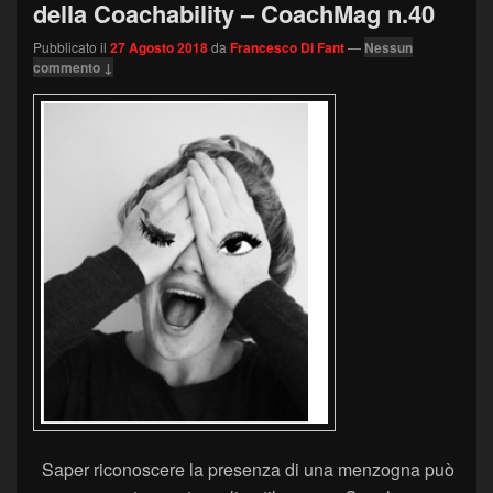
della Coachability – CoachMag n.40
Pubblicato il
27 Agosto 2018
da
Francesco Di Fant
—
Nessun
commento ↓
Saper riconoscere la presenza di una menzogna può