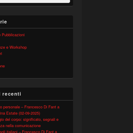
rie
 e Pubblicazioni
nze e Workshop
ri
one
i recenti
o personale – Francesco Di Fant a
ina Estate (02-09-2025)
io del corpo: significato, segnali e
nza nella comunicazione
degli italiani – Francesco Di Fant a