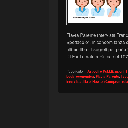
Flavia Parente intervista Franc
Spettacolo”, in concomitanza c
ultimo libro “I segreti per parl
Di Fant è nato a Roma nel 19
Pubblicato in
Articoli e Pubblicazioni
,
I
book
,
economica
,
Flavia Parente
,
I se
intervista
,
libro
,
Newton Compton
,
rel