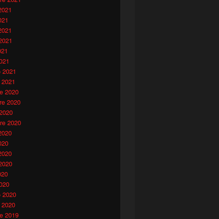
2021
021
2021
2021
021
021
o 2021
 2021
e 2020
e 2020
 2020
re 2020
2020
020
2020
2020
020
020
o 2020
 2020
e 2019