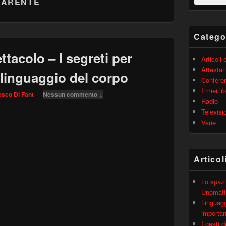
PARENTE
barra
laterale
principale
Catego
ttacolo – I segreti per
Articoli
Attestati
l linguaggio del corpo
Confere
I miei lib
sco Di Fant
—
Nessun commento ↓
Radio
Televisi
Varie
Articol
Lo spazi
Unomatt
Linguagg
importa
I gesti 