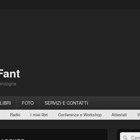
Fant
Menzogna
 LIBRI
FOTO
SERVIZI E CONTATTI
Radio
I miei libri
Conferenze e Workshop
Attestati
V
Area
Cerca:
Cerc
widget