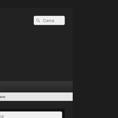
Cerca:
Cerca
arie
a