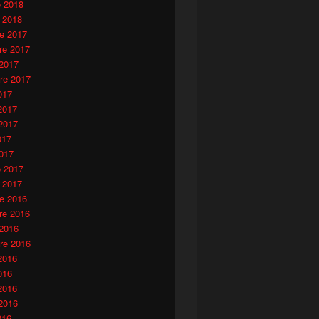
o 2018
 2018
e 2017
e 2017
 2017
re 2017
017
2017
2017
017
017
o 2017
 2017
e 2016
e 2016
 2016
re 2016
2016
016
2016
2016
016