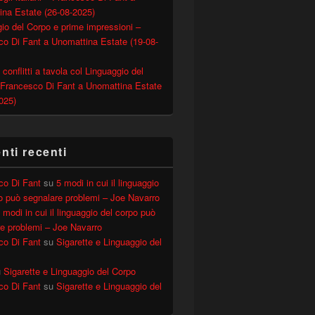
ina Estate (26-08-2025)
io del Corpo e prime impressioni –
o Di Fant a Unomattina Estate (19-08-
 conflitti a tavola col Linguaggio del
 Francesco Di Fant a Unomattina Estate
025)
capire il linguaggio del corpo
ti recenti
co Di Fant
su
5 modi in cui il linguaggio
o può segnalare problemi – Joe Navarro
 modi in cui il linguaggio del corpo può
e problemi – Joe Navarro
co Di Fant
su
Sigarette e Linguaggio del
u
Sigarette e Linguaggio del Corpo
co Di Fant
su
Sigarette e Linguaggio del