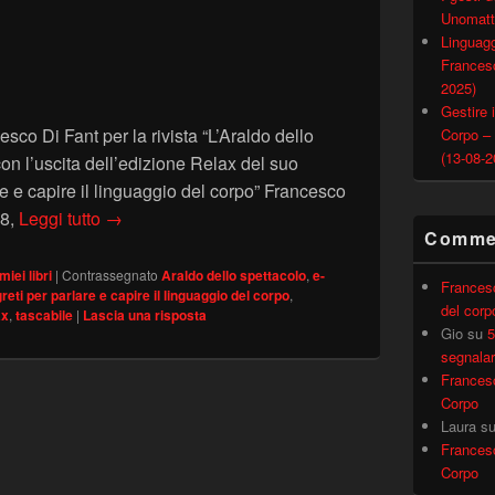
Unomatt
Linguagg
Francesc
2025)
Gestire i
esco Di Fant per la rivista “L’Araldo dello
Corpo –
(13-08-2
on l’uscita dell’edizione Relax del suo
are e capire il linguaggio del corpo” Francesco
L’Araldo dello Spettacolo – I segreti per parlare e 
78,
Leggi tutto
→
Commen
 miei libri
|
Contrassegnato
Araldo dello spettacolo
,
e-
Frances
greti per parlare e capire il linguaggio del corpo
,
del corp
ax
,
tascabile
|
Lascia una risposta
Gio
su
5
segnalar
Frances
Corpo
Laura
s
Frances
Corpo