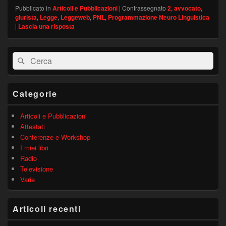
Pubblicato in
Articoli e Pubblicazioni
|
Contrassegnato
2
,
avvocato
,
giurista
,
Legge
,
Leggeweb
,
PNL
,
Programmazione Neuro Linguistica
|
Lascia una risposta
Area
Cerca:
Cerca
widget
barra
laterale
principale
Categorie
Articoli e Pubblicazioni
Attestati
Conferenze e Workshop
I miei libri
Radio
Televisione
Varie
Articoli recenti