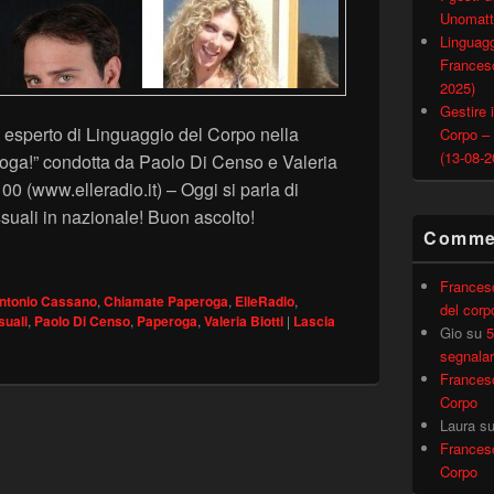
Unomatt
Linguagg
Francesc
2025)
Gestire i
esperto di Linguaggio del Corpo nella
Corpo –
(13-08-2
oga!” condotta da Paolo Di Censo e Valeria
 (www.elleradio.it) – Oggi si parla di
uali in nazionale! Buon ascolto!
Commen
OSESSUALI IN NAZIONALE – “Chiamate Paperoga!” 13 giu
Frances
ntonio Cassano
,
Chiamate Paperoga
,
ElleRadio
,
del corp
uali
,
Paolo Di Censo
,
Paperoga
,
Valeria Biotti
|
Lascia
Gio
su
5
segnalar
Frances
Corpo
Laura
s
Frances
Corpo