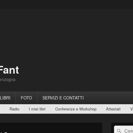
Fant
Menzogna
 LIBRI
FOTO
SERVIZI E CONTATTI
Radio
I miei libri
Conferenze e Workshop
Attestati
V
Area
Cerca:
Cerc
widget