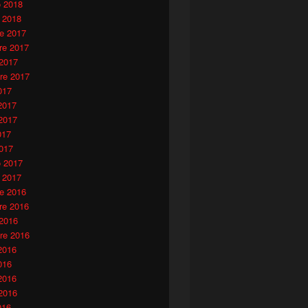
o 2018
 2018
e 2017
e 2017
 2017
re 2017
017
2017
2017
017
017
o 2017
 2017
e 2016
e 2016
 2016
re 2016
2016
016
2016
2016
016