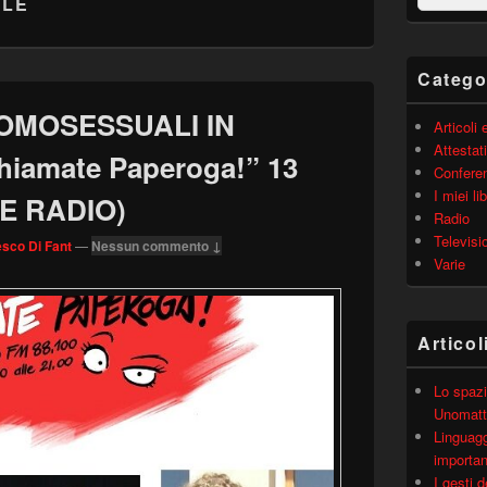
ALE
barra
laterale
principale
Catego
OMOSESSUALI IN
Articoli
Attestati
iamate Paperoga!” 13
Confere
I miei lib
LE RADIO)
Radio
Televisi
sco Di Fant
—
Nessun commento ↓
Varie
Articol
Lo spazi
Unomatt
Linguagg
importa
I gesti 