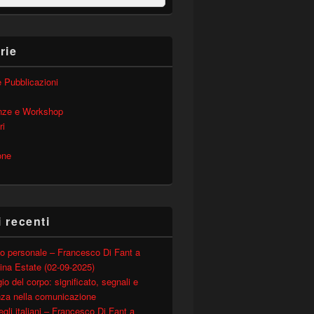
rie
 e Pubblicazioni
nze e Workshop
ri
one
i recenti
o personale – Francesco Di Fant a
ina Estate (02-09-2025)
io del corpo: significato, segnali e
nza nella comunicazione
degli italiani – Francesco Di Fant a