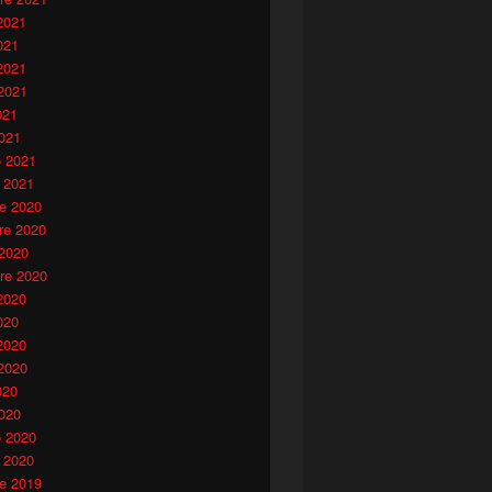
2021
021
2021
2021
021
021
o 2021
 2021
e 2020
e 2020
 2020
re 2020
2020
020
2020
2020
020
020
o 2020
 2020
e 2019