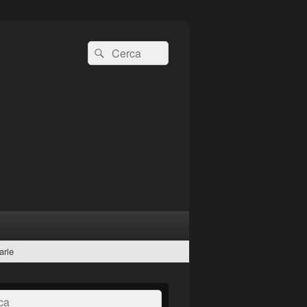
Cerca:
Cerca
arie
a