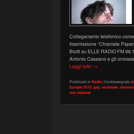
Collegamento telefonico come 
trasmissione “Chiamate Paper
Biotti su ELLE RADIO FM 88.100
Antonio Cassano e gli omosess
CASSANO E GLI OM
Leggi tutto
→
Pubblicato in
Radio
|
Contrassegnato
A
Europei 2012
,
gay
,
nazionale
,
omosess
una risposta