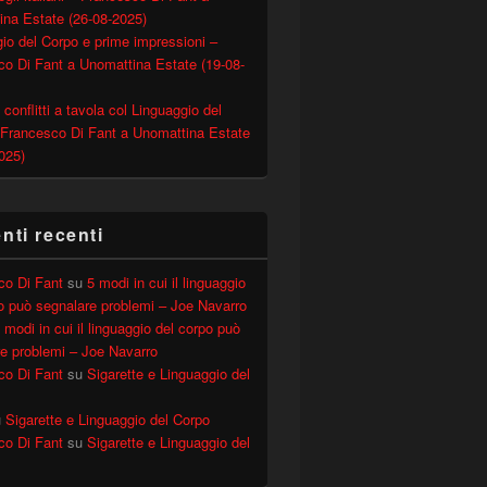
ina Estate (26-08-2025)
io del Corpo e prime impressioni –
o Di Fant a Unomattina Estate (19-08-
 conflitti a tavola col Linguaggio del
 Francesco Di Fant a Unomattina Estate
025)
ti recenti
gno 2012 (ELLE RADIO)
co Di Fant
su
5 modi in cui il linguaggio
o può segnalare problemi – Joe Navarro
 modi in cui il linguaggio del corpo può
e problemi – Joe Navarro
co Di Fant
su
Sigarette e Linguaggio del
u
Sigarette e Linguaggio del Corpo
co Di Fant
su
Sigarette e Linguaggio del