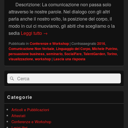
Descrizione: La comunicazione non passa solo
attraverso le nostre parole. Nel dialogo con gli altri
parla anche il nostro volto, la posizione del corpo, il
modo in cui ci muoviamo, gli abiti che scegliamo o la
Seminario “Il linguaggio del corpo per il 
sedia
Leggi tutto
→
Pubblicato in
Conferenze e Workshop
|
Contrassegnato
2016
,
Comunicazione Non Verbale
,
Linguaggio del Corpo
,
Michele Putrino
,
persuasione business
,
seminario
,
SocialFare
,
TalentGarden
,
Torino
,
visualizzazione
,
workshop
|
Lascia una risposta
Area
Cerca:
Cerca
widget
barra
laterale
principale
Categorie
Articoli e Pubblicazioni
Attestati
Conferenze e Workshop
I miei libri