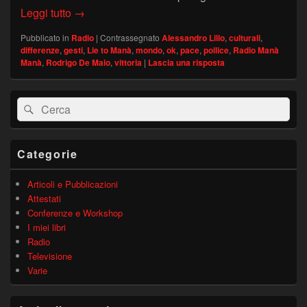
DIFFERENZE CULTURALI E GESTI DI ASSENSO
Leggi tutto
→
Pubblicato in
Radio
|
Contrassegnato
Alessandro Lillo
,
culturali
,
differenze
,
gesti
,
Lie to Manà
,
mondo
,
ok
,
pace
,
pollice
,
Radio Manà
Manà
,
Rodrigo De Maio
,
vittoria
|
Lascia una risposta
Area
Cerca:
Cerca
widget
barra
laterale
principale
Categorie
Articoli e Pubblicazioni
Attestati
Conferenze e Workshop
I miei libri
Radio
Televisione
Varie