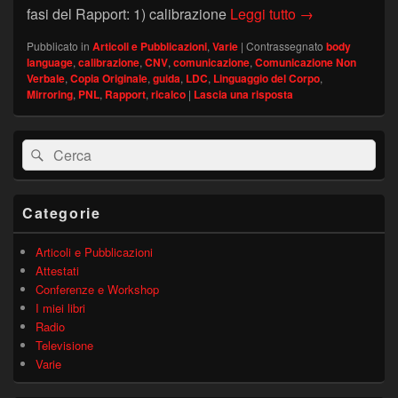
Creare “Rapport”
fasi del Rapport: 1) calibrazione
Leggi tutto
→
Pubblicato in
Articoli e Pubblicazioni
,
Varie
|
Contrassegnato
body
language
,
calibrazione
,
CNV
,
comunicazione
,
Comunicazione Non
Verbale
,
Copia Originale
,
guida
,
LDC
,
Linguaggio del Corpo
,
Mirroring
,
PNL
,
Rapport
,
ricalco
|
Lascia una risposta
Area
Cerca:
Cerca
widget
barra
laterale
principale
Categorie
Articoli e Pubblicazioni
Attestati
Conferenze e Workshop
I miei libri
Radio
Televisione
Varie