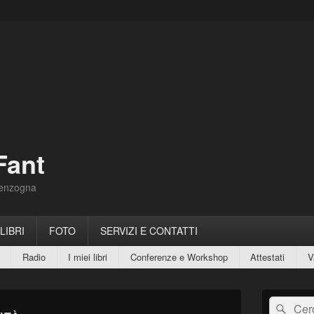
Fant
Menzogna
 LIBRI
FOTO
SERVIZI E CONTATTI
Radio
I miei libri
Conferenze e Workshop
Attestati
V
Area
Cerca:
Cerc
widget