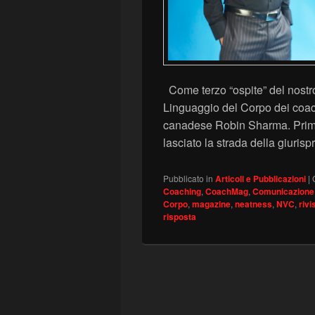
Come terzo “ospite” del nostr
Linguaggio del Corpo dei coac
canadese Robin Sharma. Prima 
lasciato la strada della giuri
Pubblicato in
Articoli e Pubblicazioni
|
Coaching
,
CoachMag
,
Comunicazione
Corpo
,
magazine
,
neatness
,
NVC
,
rivi
risposta