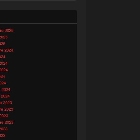
i
re 2025
2025
025
e 2024
024
2024
2024
024
024
o 2024
 2024
e 2023
e 2023
 2023
re 2023
2023
023