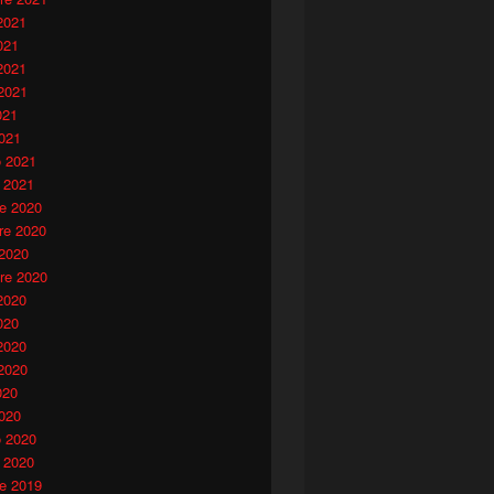
2021
021
2021
2021
021
021
o 2021
 2021
e 2020
e 2020
 2020
re 2020
2020
020
2020
2020
020
020
o 2020
 2020
e 2019