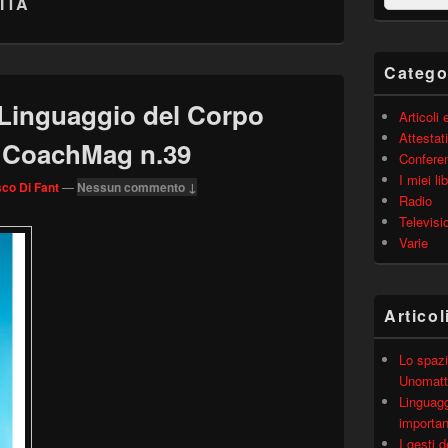
ITÀ
barra
laterale
principale
Catego
 Linguaggio del Corpo
Articoli
Attestati
 – CoachMag n.39
Confere
I miei lib
co Di Fant
—
Nessun commento ↓
Radio
Televisi
Varie
Articol
Lo spazi
Unomatt
Linguagg
importa
I gesti 