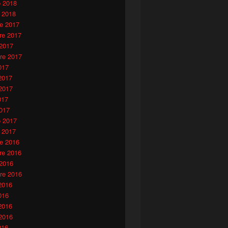
o 2018
 2018
e 2017
e 2017
 2017
re 2017
017
2017
2017
017
017
o 2017
 2017
e 2016
e 2016
 2016
re 2016
2016
016
2016
2016
016