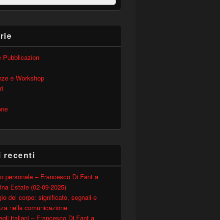
rie
 e Pubblicazioni
nze e Workshop
ri
one
i recenti
o personale – Francesco Di Fant a
ina Estate (02-09-2025)
io del corpo: significato, segnali e
nza nella comunicazione
degli italiani – Francesco Di Fant a