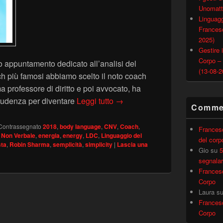
Unomatt
Linguagg
Francesc
2025)
Gestire i
Corpo –
o appuntamento dedicato all’analisi del
(13-08-2
h più famosi abbiamo scelto il noto coach
professore di diritto e poi avvocato, ha
Robin Sharma: il Linguaggio d
sprudenza per diventare
Leggi tutto
→
Commen
Contrassegnato
2018
,
body language
,
CNV
,
Coach
,
Frances
 Non Verbale
,
energia
,
energy
,
LDC
,
Linguaggio del
del corp
sta
,
Robin Sharma
,
semplicità
,
simplicity
|
Lascia una
Gio
su
5
segnalar
Frances
Corpo
Laura
s
Frances
Corpo