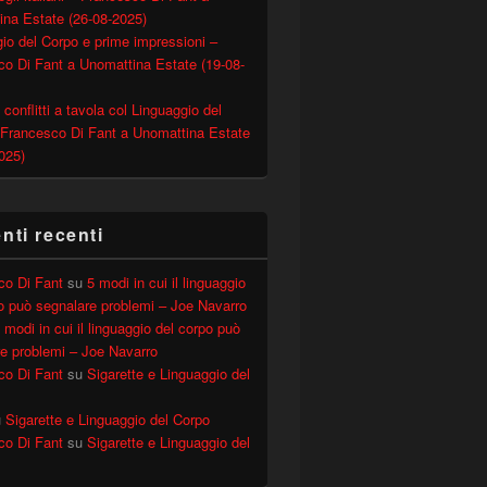
ina Estate (26-08-2025)
io del Corpo e prime impressioni –
o Di Fant a Unomattina Estate (19-08-
 conflitti a tavola col Linguaggio del
 Francesco Di Fant a Unomattina Estate
025)
el Corpo della semplicità – CoachMag n.39
ti recenti
co Di Fant
su
5 modi in cui il linguaggio
o può segnalare problemi – Joe Navarro
 modi in cui il linguaggio del corpo può
e problemi – Joe Navarro
co Di Fant
su
Sigarette e Linguaggio del
u
Sigarette e Linguaggio del Corpo
co Di Fant
su
Sigarette e Linguaggio del