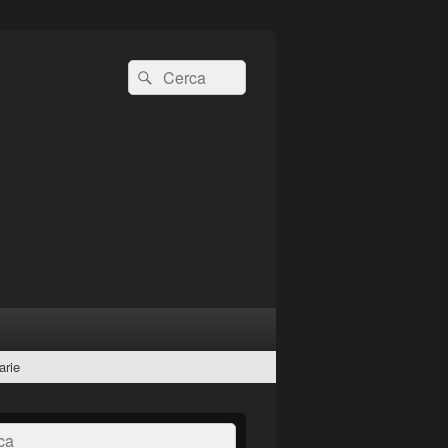
Cerca:
Cerca
arie
a