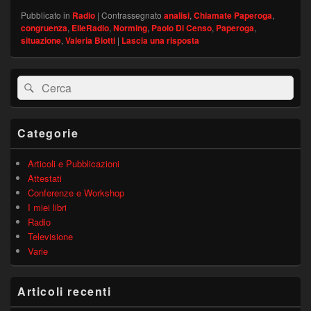
Pubblicato in
Radio
|
Contrassegnato
analisi
,
Chiamate Paperoga
,
congruenza
,
ElleRadio
,
Norming
,
Paolo Di Censo
,
Paperoga
,
situazione
,
Valeria Biotti
|
Lascia una risposta
Area
Cerca:
Cerca
widget
barra
laterale
principale
Categorie
Articoli e Pubblicazioni
Attestati
Conferenze e Workshop
I miei libri
Radio
Televisione
Varie
Articoli recenti