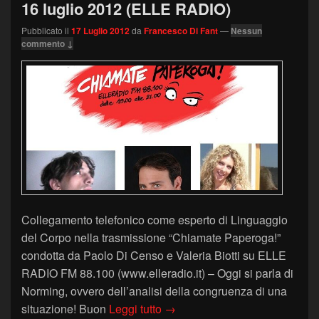
16 luglio 2012 (ELLE RADIO)
Pubblicato il
17 Luglio 2012
da
Francesco Di Fant
—
Nessun
commento ↓
Collegamento telefonico come esperto di Linguaggio
del Corpo nella trasmissione “Chiamate Paperoga!”
condotta da Paolo Di Censo e Valeria Biotti su ELLE
RADIO FM 88.100 (www.elleradio.it) – Oggi si parla di
Norming, ovvero dell’analisi della congruenza di una
IL NORMING – “Chiamate Pape
situazione! Buon
Leggi tutto
→