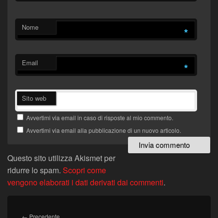
Nome
*
Email
*
Sito web
Avvertimi via email in caso di risposte al mio commento.
Avvertimi via email alla pubblicazione di un nuovo articolo.
Questo sito utilizza Akismet per
ridurre lo spam.
Scopri come
vengono elaborati i dati derivati dai commenti
.
Navigazione
articoli
Articolo
←
Precedente