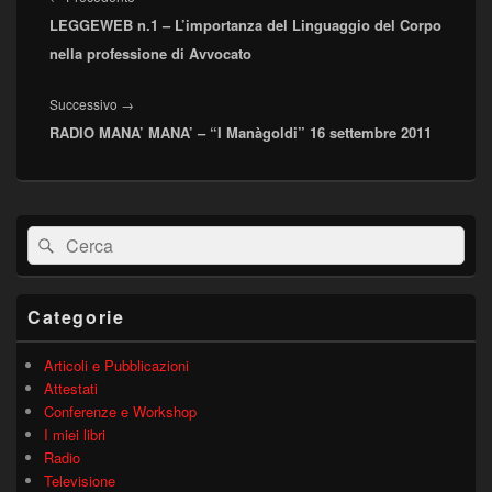
LEGGEWEB n.1 – L’importanza del Linguaggio del Corpo
precedente:
nella professione di Avvocato
Articolo
Successivo
→
RADIO MANA’ MANA’ – “I Manàgoldi” 16 settembre 2011
successivo:
Area
Cerca:
Cerca
widget
barra
laterale
principale
Categorie
Articoli e Pubblicazioni
Attestati
Conferenze e Workshop
I miei libri
Radio
Televisione