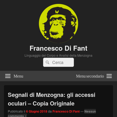
Francesco Di Fant
Linguaggio del Corpo e Analisi della Menzogna
Cerca:
Cerca
Menu
Menu secondario
Segnali di Menzogna: gli accessi
oculari – Copia Originale
Pubblicato il
6 Giugno 2018
da
Francesco Di Fant
—
Nessun
commento ↓