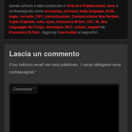
Questo articolo è stato pubblicato in
Articoli e Pubblicazioni
,
Varie
e
contrassegnato come
accessing
,
accesso
,
body language
,
brain
,
bugia
,
cervello
,
CNV
,
comunicazione
,
Comunicazione Non Verbale
,
Copia Originale
,
cues
,
eyes
,
francesco di fant
,
LDC
,
lie
,
lies
,
Linguaggio del Corpo
,
menzogna
,
NVC
,
ocluari
,
segnali
da
Francesco Di Fant
. Aggiungi il
permalink
ai segnalibri.
Lascia un commento
Il tuo indirizzo email non sarà pubblicato.
I campi obbligatori sono
contrassegnati
*
Commento
*