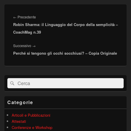
Navigazione
articoli
Articolo
←
Precedente
Robin Sharma: il Linguaggio del Corpo della semplicità –
precedente:
CoachMag n.39
Articolo
Successivo
→
Perché si tengono gli occhi socchiusi? – Copia Originale
successivo:
Area
Cerca:
Cerca
widget
barra
laterale
principale
Categorie
Articoli e Pubblicazioni
Attestati
Conferenze e Workshop