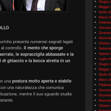
Giugno 
Maggio 
Aprile 2
Marzo 2
Febbrai
OLLO
Gennaio
Dicembr
Novembr
ourinho presenta numerosi segnali legati
Ottobre
 al controllo.
Il
mento
che
spor
ge
Settemb
serrate,
le
sopracciglia abbassate
e la
Agosto 
Luglio 2
i d
i ghiaccio
e la bocca stretta in un
Giugno 
Maggio 
Aprile 2
Marzo 2
on una
postura molto aperta e stabile
Febbrai
con una naturalezza che comunica
Gennaio
 situazione, mentre il suo sguardo studia
Dicembr
ostante.
Novembr
Ottobre
Settemb