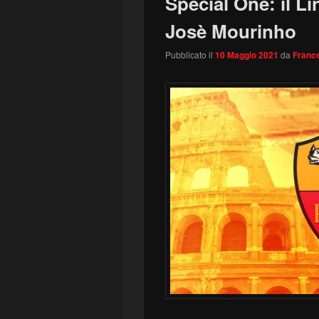
Special One: il L
Josè Mourinho
Pubblicato il
10 Maggio 2021
da
France