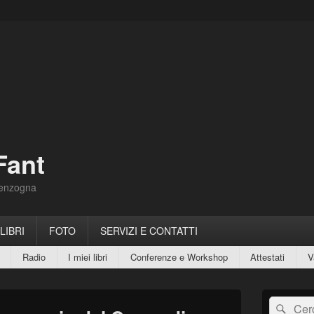
Fant
Menzogna
 LIBRI
FOTO
SERVIZI E CONTATTI
Radio
I miei libri
Conferenze e Workshop
Attestati
V
Area
Cerca:
Cerc
widget