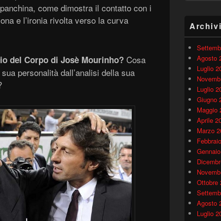
 panchina, come dimostra il contatto con i
sona e l’ironia rivolta verso la curva
Archiv
Settemb
Cosa
Agosto 
io del Corpo di Josè Mourinho?
Luglio 2
ua personalità dall’analisi della sua
Novembr
?
Luglio 2
Giugno 
Maggio 
Aprile 2
Marzo 2
Febbrai
Gennaio
Dicembr
Novembr
Ottobre
Settemb
Agosto 
Luglio 2