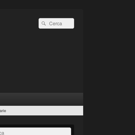
Cerca:
Cerca
arie
a