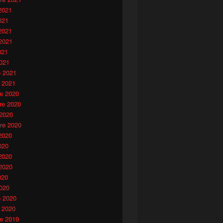
2021
021
2021
2021
021
021
o 2021
 2021
e 2020
e 2020
 2020
re 2020
2020
020
2020
2020
020
020
o 2020
 2020
e 2019