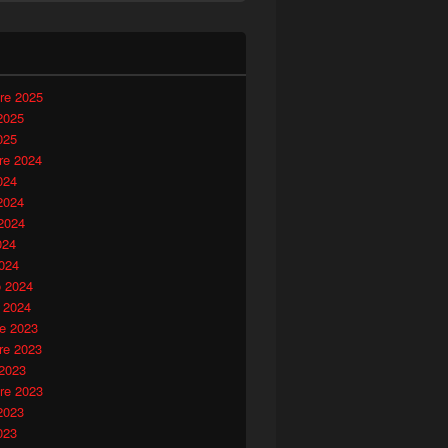
i
re 2025
2025
025
e 2024
024
2024
2024
024
024
o 2024
 2024
e 2023
e 2023
 2023
re 2023
2023
023