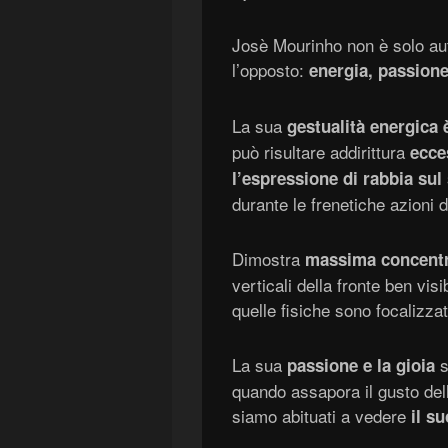
Josè Mourinho non è solo aut
l’opposto:
energia, passione
La sua
gestualità
energica è
può risultare addirittura
ecce
l’espressione di rabbia sul
durante le frenetiche azioni d
Dimostra
massima concentra
verticali della fronte ben vis
quelle fisiche sono focalizza
La sua
s
passione e la gioia
quando assapora il gusto dell
siamo abituati a vedere
il s