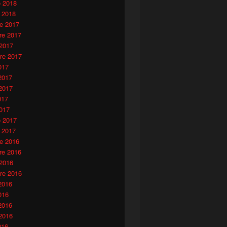
o 2018
 2018
e 2017
e 2017
 2017
re 2017
017
2017
2017
017
017
o 2017
 2017
e 2016
e 2016
 2016
re 2016
2016
016
2016
2016
016