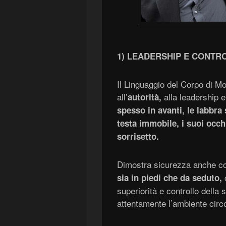
1) LEADERSHIP E CONTR
Il Linguaggio del Corpo di M
all’
alla leadership e
autorità,
spesso
in avanti,
le
labbra 
testa immobile,
i suoi occh
sorrisett
o.
Dimostra sicurezza anche c
sia in piedi che da seduto,
superiorità e controllo della
attentamente l’ambiente circ