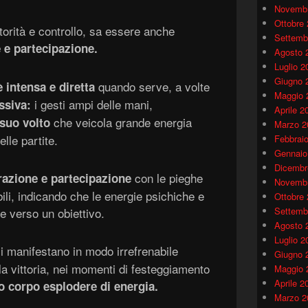
Novembr
Ottobre
orità e controllo, sa essere anche
Settemb
 e partecipazione.
Agosto 
Luglio 2
Giugno 
quando serve, a volte
 intensa e diretta
Maggio 
i gesti ampi delle mani,
ssiva:
Aprile 2
che veicola grande energia
 suo volto
Marzo 2
elle partite.
Febbrai
Gennaio
Dicembr
con le pieghe
zione e partecipazione
Novembr
ibili, indicando che le energie psichiche e
Ottobre
te verso un obiettivo.
Settemb
Agosto 
Luglio 2
i manifestano in modo irrefrenabile
Giugno 
a vittoria, nei momenti di festeggiamento
Maggio 
Aprile 2
uo corpo esplodere di energia
.
Marzo 2