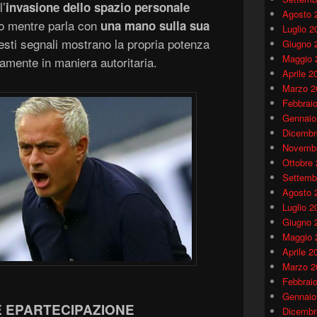
l’
invasione dello spazio personale
Agosto 
ro mentre parla con
una mano sulla sua
Luglio 2
uesti segnali mostrano la propria potenza
Giugno 
Maggio 
amente in maniera autoritaria.
Aprile 2
Marzo 2
Febbrai
Gennaio
Dicembr
Novembr
Ottobre
Settemb
Agosto 
Luglio 2
Giugno 
Maggio 
Aprile 2
Marzo 2
Febbrai
Gennaio
 E
PARTECIPAZIONE
Dicembr