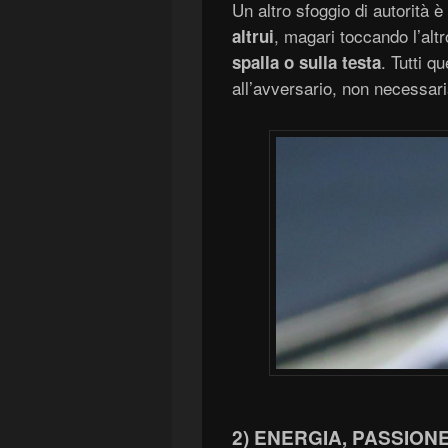
Un altro sfoggio di autorità è 
, magari toccando l’alt
altr
ui
. Tutti q
spalla
o sulla testa
all’avversario, non necessari
2) ENERGIA,
PASSIONE