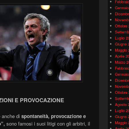
Febbrai
Gennaio
Dicembr
Novembr
Ottobre
Settemb
Luglio 2
Giugno 
Maggio 
Aprile 2
Marzo 2
Febbrai
Gennaio
Dicembr
Novembr
Ottobre
Settemb
ZIONI E PROVOCAZIONE
Agosto 
Luglio 2
e anche di
spontaneità,
provocazione
e
Giugno 
sono famosi i suoi litigi con gli arbitri, il
Maggio 
o”,
Aprile 2