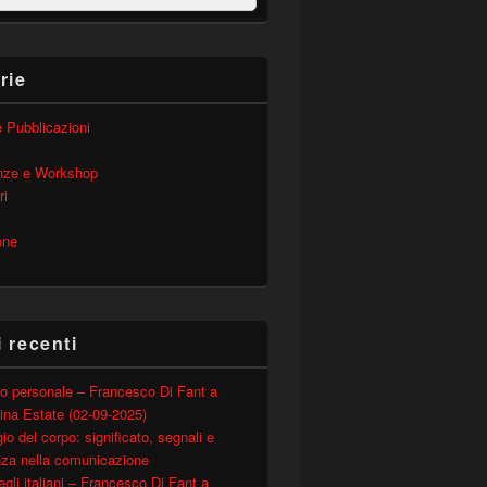
rie
 e Pubblicazioni
nze e Workshop
ri
one
i recenti
o personale – Francesco Di Fant a
ina Estate (02-09-2025)
io del corpo: significato, segnali e
nza nella comunicazione
degli italiani – Francesco Di Fant a