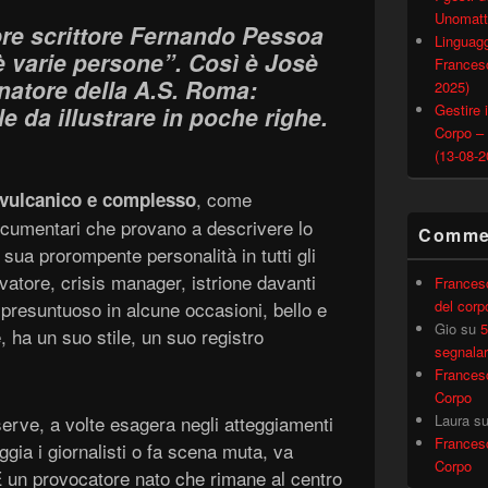
Unomatt
bre scrittore Fernando Pessoa
Linguagg
è varie persone”. Così è Josè
Francesc
natore della A.S. Roma:
2025)
Gestire i
e da illustrare in poche righe.
Corpo –
(13-08-2
, come
vulcanico e complesso
documentari che provano a descrivere lo
Commen
sua prorompente personalità in tutti gli
ivatore, crisis manager, istrione davanti
Frances
 presuntuoso in alcune occasioni, bello e
del corp
Gio
su
5
 ha un suo stile, un suo registro
segnalar
Frances
Corpo
serve, a volte esagera negli atteggiamenti
Laura
s
Frances
ggia i giornalisti o fa scena muta, va
Corpo
. È un provocatore nato che rimane al centro