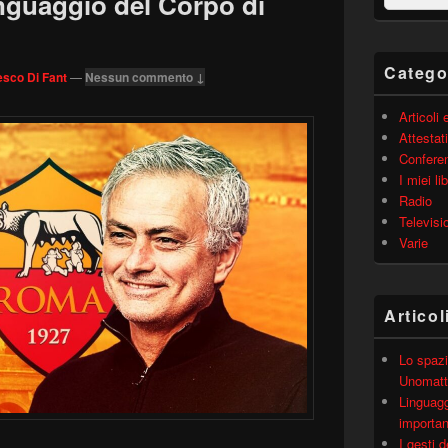
inguaggio del Corpo di
barra
laterale
principale
Catego
sco Di Fant
—
Nessun commento ↓
Articoli
Attestati
Confere
I miei lib
Radio
Televisi
Varie
Articol
Lo spazi
Unomatt
Linguagg
importa
I gesti 