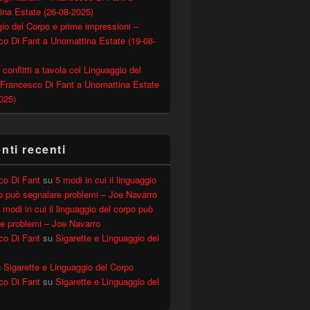
ina Estate (26-08-2025)
io del Corpo e prime impressioni –
o Di Fant a Unomattina Estate (19-08-
 conflitti a tavola col Linguaggio del
 Francesco Di Fant a Unomattina Estate
025)
ti recenti
co Di Fant
su
5 modi in cui il linguaggio
o può segnalare problemi – Joe Navarro
 modi in cui il linguaggio del corpo può
e problemi – Joe Navarro
co Di Fant
su
Sigarette e Linguaggio del
u
Sigarette e Linguaggio del Corpo
co Di Fant
su
Sigarette e Linguaggio del