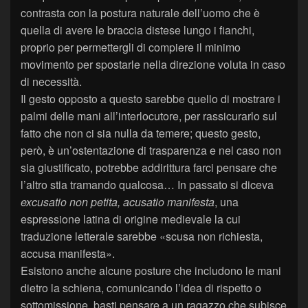
contrasta con la postura naturale dell’uomo che è
quella di avere le braccia distese lungo i fianchi,
proprio per permettergli di compiere il minimo
movimento per spostarle nella direzione voluta in caso
di necessità.
Il gesto opposto a questo sarebbe quello di mostrare i
palmi delle mani all’interlocutore, per rassicurarlo sul
fatto che non ci sia nulla da temere; questo gesto,
però, è un’ostentazione di trasparenza e nel caso non
sia giustificato, potrebbe addirittura farci pensare che
l’altro stia tramando qualcosa… In passato si diceva
excusatio non petita, acusatio manifesta
, una
espressione latina di origine medievale la cui
traduzione letterale sarebbe «scusa non richiesta,
accusa manifesta».
Esistono anche alcune posture che includono le mani
dietro la schiena, comunicando l’idea di rispetto o
sottomissione, basti pensare a un ragazzo che subisce