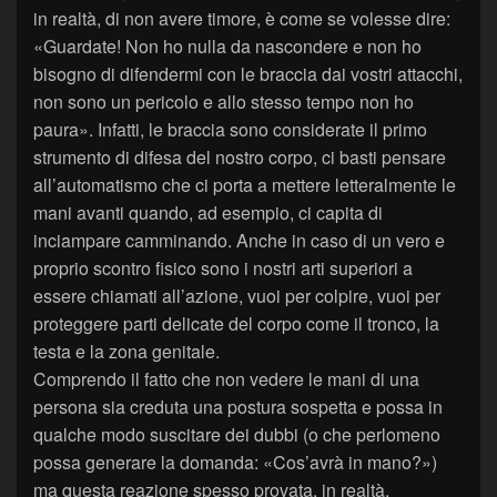
in realtà, di non avere timore, è come se volesse dire:
«Guardate! Non ho nulla da nascondere e non ho
bisogno di difendermi con le braccia dai vostri attacchi,
non sono un pericolo e allo stesso tempo non ho
paura». Infatti, le braccia sono considerate il primo
strumento di difesa del nostro corpo, ci basti pensare
all’automatismo che ci porta a mettere letteralmente le
mani avanti quando, ad esempio, ci capita di
inciampare camminando. Anche in caso di un vero e
proprio scontro fisico sono i nostri arti superiori a
essere chiamati all’azione, vuoi per colpire, vuoi per
proteggere parti delicate del corpo come il tronco, la
testa e la zona genitale.
Comprendo il fatto che non vedere le mani di una
persona sia creduta una postura sospetta e possa in
qualche modo suscitare dei dubbi (o che perlomeno
possa generare la domanda: «Cos’avrà in mano?»)
ma questa reazione spesso provata, in realtà,