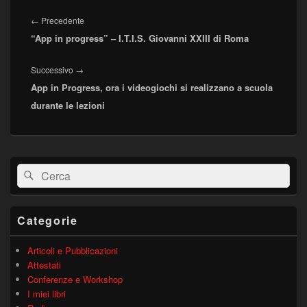
Navigazione
articoli
Articolo
←
Precedente
“App in progress” – I.T.I.S. Giovanni XXIII di Roma
precedente:
Articolo
Successivo
→
App in Progress, ora i videogiochi si realizzano a scuola
successivo:
durante le lezioni
Area
Cerca:
Cerca
widget
barra
laterale
principale
Categorie
Articoli e Pubblicazioni
Attestati
Conferenze e Workshop
I miei libri