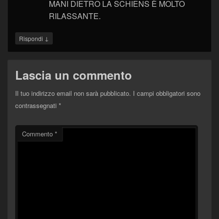
MANI DIETRO LA SCHIENS È MOLTO
RILASSANTE.
↓
Rispondi
Lascia un commento
Il tuo indirizzo email non sarà pubblicato.
I campi obbligatori sono
contrassegnati
*
Commento
*