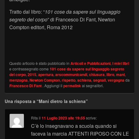
Tratto dal libro: “
101 cose da sapere sul linguaggio
segreto del corpo
” di Francesco Di Fant, Newton
Compton editori, Roma 2012
Questo articolo è stato pubblicato in
Articoli e Pubblicazioni
,
I miei libri
e contrassegnato come
101 cose da sapere sul linguaggio segreto
del corpo
,
2015
,
apertura
,
arscommunicandi
,
chiusura
,
libro
,
mani
,
menzogna
,
Newton Compton
,
rispetto
,
schiena
,
segnali
,
vergogna
da
Francesco Di Fant
. Aggiungi il
permalink
ai segnalibri.
Una risposta a “Mani dietro la schiena”
Rita
il
11 Luglio 2023 alle 19:55
scrive:
C’è lo insegnavano a scuola quando si
faceva la marcia ATTENTI RIPOSO CON LE