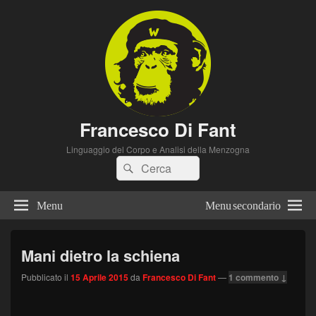
Francesco Di Fant
Linguaggio del Corpo e Analisi della Menzogna
Cerca:
Cerca
Menu
Menu secondario
Mani dietro la schiena
Pubblicato il
15 Aprile 2015
da
Francesco Di Fant
—
1 commento ↓