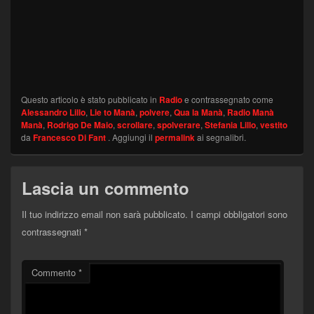
Questo articolo è stato pubblicato in
Radio
e contrassegnato come
Alessandro Lillo
,
Lie to Manà
,
polvere
,
Qua la Manà
,
Radio Manà
Manà
,
Rodrigo De Maio
,
scrollare
,
spolverare
,
Stefania Lillo
,
vestito
da
Francesco Di Fant
. Aggiungi il
permalink
ai segnalibri.
Lascia un commento
Il tuo indirizzo email non sarà pubblicato.
I campi obbligatori sono
contrassegnati
*
Commento
*