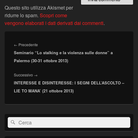
Questo sito utilizza Akismet per
ridurre lo spam.
Scopri come
vengono elaborati i dati derivati dai commenti
.
Navigazione
articoli
Articolo
←
Precedente
Seminario “Lo stalking e la violenza sulle donne” a
precedente:
Palermo (30-31 ottobre 2013)
Articolo
Successivo
→
INTERESSE E DISINTERESSE: I SEGNI DELL’ASCOLTO –
successivo:
LIE TO MANA’ (21 ottobre 2013)
Area
Cerca:
Cerca
widget
barra
laterale