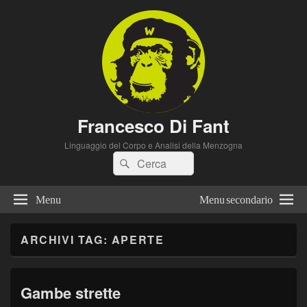
Francesco Di Fant
Linguaggio del Corpo e Analisi della Menzogna
Cerca:
Cerca
Menu
Menu secondario
ARCHIVI TAG:
APERTE
Gambe strette