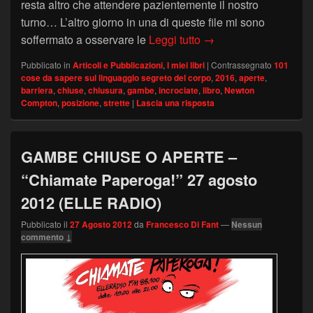
resta altro che attendere pazientemente il nostro
turno… L’altro giorno in una di queste file mi sono
Gambe strette
soffermato a osservare le
Leggi tutto
→
Pubblicato in
Articoli e Pubblicazioni
,
I miei libri
|
Contrassegnato
101
cose da sapere sul linguaggio segreto del corpo
,
2016
,
aperte
,
barriera
,
chiuse
,
chiusura
,
gambe
,
incrociate
,
libro
,
Newton
Compton
,
posizione
,
strette
|
Lascia una risposta
GAMBE CHIUSE O APERTE –
“Chiamate Paperoga!” 27 agosto
2012 (ELLE RADIO)
Pubblicato il
27 Agosto 2012
da
Francesco Di Fant
—
Nessun
commento ↓