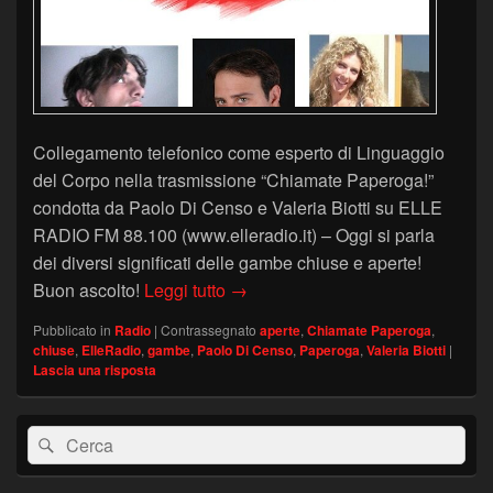
Collegamento telefonico come esperto di Linguaggio
del Corpo nella trasmissione “Chiamate Paperoga!”
condotta da Paolo Di Censo e Valeria Biotti su ELLE
RADIO FM 88.100 (www.elleradio.it) – Oggi si parla
dei diversi significati delle gambe chiuse e aperte!
GAMBE CHIUSE O APERTE – “Chi
Buon ascolto!
Leggi tutto
→
Pubblicato in
Radio
|
Contrassegnato
aperte
,
Chiamate Paperoga
,
chiuse
,
ElleRadio
,
gambe
,
Paolo Di Censo
,
Paperoga
,
Valeria Biotti
|
Lascia una risposta
Area
Cerca:
Cerca
widget
barra
laterale