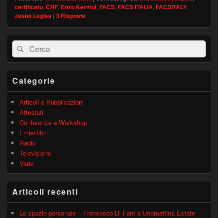
certificato
,
CRF
,
Enzo Kermol
,
FACS
,
FACS ITALIA
,
FACSITALY
,
Jasna Legiša
|
3
Risposte
Area
Cerca:
Cerca
widget
barra
laterale
principale
Categorie
Articoli e Pubblicazioni
Attestati
Conferenze e Workshop
I miei libri
Radio
Televisione
Varie
Articoli recenti
Lo spazio personale – Francesco Di Fant a Unomattina Estate