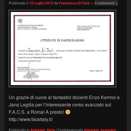
Pubblicato il
16 Luglio 2012
da
Francesco Di Fant
—
3 commenti ↓
Un grazie di cuore ai fantastici docenti Enzo Kermol e
Jana Legiša per l’interessante corso avanzato sul
F.A.C.S. a Roma! A presto!
http://www.facsitaly.it/
Pubblicato in
Attestati
,
Varie
|
Contrassegnato
attestato
,
avanzato
,