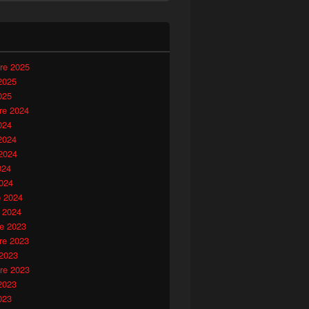
i
re 2025
2025
025
e 2024
024
2024
2024
024
024
o 2024
 2024
e 2023
e 2023
 2023
re 2023
2023
023