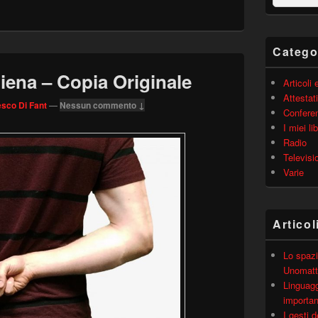
barra
laterale
principale
Catego
hiena – Copia Originale
Articoli
Attestati
sco Di Fant
—
Nessun commento ↓
Confere
I miei lib
Radio
Televisi
Varie
Articol
Lo spazi
Unomatt
Linguagg
importa
I gesti 