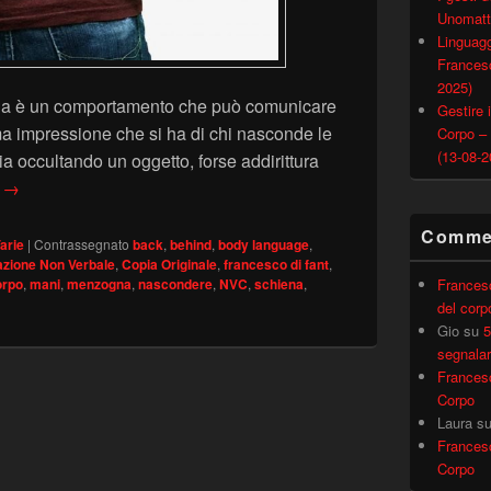
Unomatt
Linguagg
Francesc
2025)
iena è un comportamento che può comunicare
Gestire i
ima impressione che si ha di chi nasconde le
Corpo –
(13-08-2
ia occultando un oggetto, forse addirittura
Mani dietro la schiena – Copia Originale
o
→
Commen
arie
|
Contrassegnato
back
,
behind
,
body language
,
zione Non Verbale
,
Copia Originale
,
francesco di fant
,
orpo
,
mani
,
menzogna
,
nascondere
,
NVC
,
schiena
,
Frances
del corp
Gio
su
5
segnalar
Frances
Corpo
Laura
s
Frances
Corpo