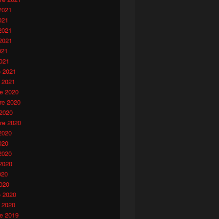
2021
021
2021
2021
021
021
o 2021
 2021
e 2020
e 2020
 2020
re 2020
2020
020
2020
2020
020
020
o 2020
 2020
e 2019