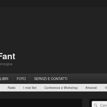
Fant
Menzogna
 LIBRI
FOTO
SERVIZI E CONTATTI
Radio
I miei libri
Conferenze e Workshop
Attestati
V
Area
Cerca:
Cerc
widget