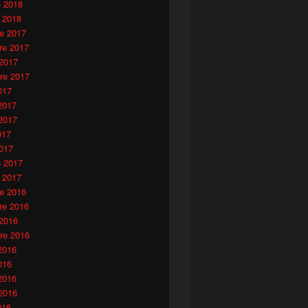
o 2018
 2018
e 2017
e 2017
 2017
re 2017
017
2017
2017
017
017
o 2017
 2017
e 2016
e 2016
 2016
re 2016
2016
016
2016
2016
016