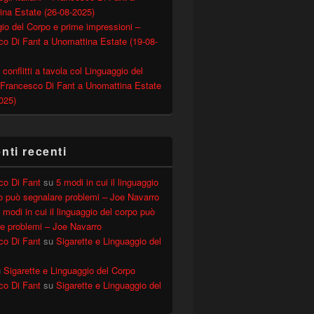
ina Estate (26-08-2025)
io del Corpo e prime impressioni –
o Di Fant a Unomattina Estate (19-08-
 conflitti a tavola col Linguaggio del
 Francesco Di Fant a Unomattina Estate
025)
ti recenti
co Di Fant
su
5 modi in cui il linguaggio
o può segnalare problemi – Joe Navarro
 modi in cui il linguaggio del corpo può
e problemi – Joe Navarro
co Di Fant
su
Sigarette e Linguaggio del
u
Sigarette e Linguaggio del Corpo
co Di Fant
su
Sigarette e Linguaggio del