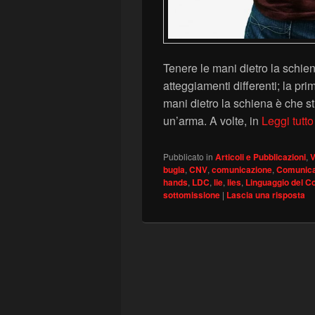
Tenere le mani dietro la sch
atteggiamenti differenti; la pr
mani dietro la schiena è che st
un’arma. A volte, in
Leggi tutt
Pubblicato in
Articoli e Pubblicazioni
,
V
bugia
,
CNV
,
comunicazione
,
Comunica
hands
,
LDC
,
lie
,
lies
,
Linguaggio del C
sottomissione
|
Lascia una risposta