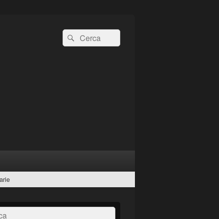
Cerca:
Cerca
arie
a