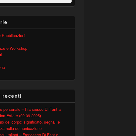
rie
 e Pubblicazioni
nze e Workshop
ri
one
i recenti
o personale – Francesco Di Fant a
ina Estate (02-09-2025)
io del corpo: significato, segnali e
nza nella comunicazione
degli italiani – Francesco Di Fant a