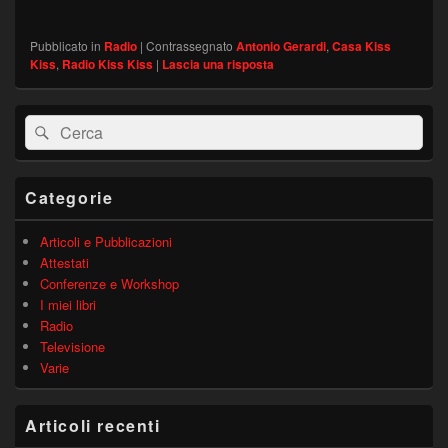
Pubblicato in
Radio
|
Contrassegnato
Antonio Gerardi
,
Casa Kiss
Kiss
,
Radio Kiss Kiss
|
Lascia una risposta
Area
Cerca:
Cerca
widget
barra
laterale
principale
Categorie
Articoli e Pubblicazioni
Attestati
Conferenze e Workshop
I miei libri
Radio
Televisione
Varie
Articoli recenti