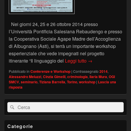
Nei giorni 24, 25 e 26 ottobre 2014 presso
l’Università Pontificia Salesiana Rebaudengo e presso
la Cooperativa Sociale Agape Madre dell’Accoglienza
di Albugnano (Asti), si terrà un importante workshop
esperienziale che vede impegnati nel progetto
Workshop “Il linguagg
itinerante “Il linguaggio del
Leggi tutto
→
Pubblicato in
Conferenze e Workshop
|
Contrassegnato
2014
,
Alessandro Meluzzi
,
Cinzia Gimelli
,
criminologia
,
Ilaria Mura
,
OGI
SMCV
,
seminario
,
Tiziana Barrella
,
Torino
,
workshop
|
Lascia una
risposta
Area
Cerca:
Cerca
widget
barra
laterale
principale
Categorie