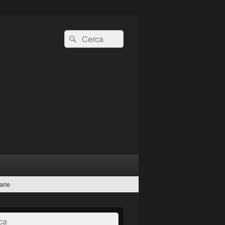
Cerca:
Cerca
arie
a