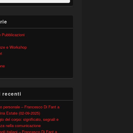
rie
 e Pubblicazioni
nze e Workshop
ri
one
i recenti
o personale – Francesco Di Fant a
ina Estate (02-09-2025)
io del corpo: significato, segnali e
nza nella comunicazione
degli italiani – Francesco Di Fant a