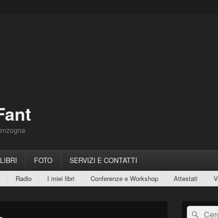
Fant
Menzogna
 LIBRI
FOTO
SERVIZI E CONTATTI
Radio
I miei libri
Conferenze e Workshop
Attestati
V
Area
Cerca:
Cerc
widget