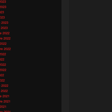
2023
2023
023
023
o 2023
 2023
e 2022
e 2022
 2022
re 2022
2022
022
2022
2022
022
022
o 2022
 2022
e 2021
e 2021
 2021
re 2021