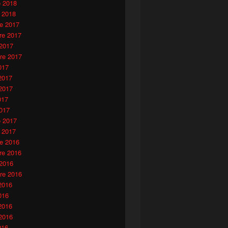
o 2018
 2018
e 2017
e 2017
 2017
re 2017
017
2017
2017
017
017
o 2017
 2017
e 2016
e 2016
 2016
re 2016
2016
016
2016
2016
016