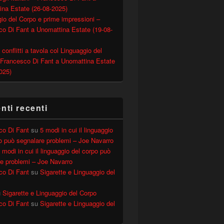
ina Estate (26-08-2025)
io del Corpo e prime impressioni –
o Di Fant a Unomattina Estate (19-08-
 conflitti a tavola col Linguaggio del
 Francesco Di Fant a Unomattina Estate
025)
a Comunicazione Non Verbale – CoachMag 45
ti recenti
co Di Fant
su
5 modi in cui il linguaggio
o può segnalare problemi – Joe Navarro
 modi in cui il linguaggio del corpo può
e problemi – Joe Navarro
co Di Fant
su
Sigarette e Linguaggio del
u
Sigarette e Linguaggio del Corpo
co Di Fant
su
Sigarette e Linguaggio del