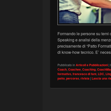
Formando le persone su temi
Speaking e analisi della menzo
precisamente di “Patto Formativ
di know-how tecnico. E’ neces
Pubblicato in
Articoli e Pubblicazioni
|
Coach
,
Coachee
,
Coaching
,
CoachMa
formativo
,
francesco di fant
,
LDC
,
Lin
patto
,
percorso
,
rivista
|
Lascia una ri