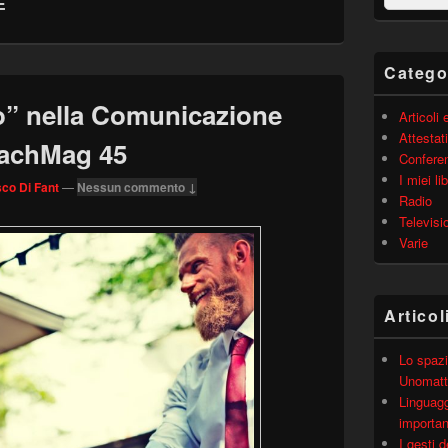
E
barra
laterale
principale
Catego
vo” nella Comunicazione
Articoli
Attestati
oachMag 45
Confere
I miei lib
co Di Fant
—
Nessun commento ↓
Radio
Televisi
Varie
Articol
Lo spazi
Unomatt
Linguagg
importa
I gesti 