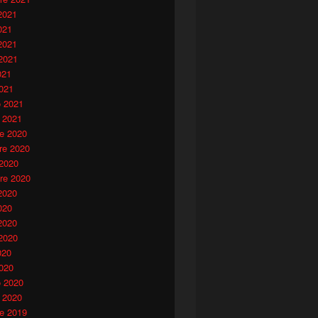
2021
021
2021
2021
021
021
o 2021
 2021
e 2020
e 2020
 2020
re 2020
2020
020
2020
2020
020
020
o 2020
 2020
e 2019