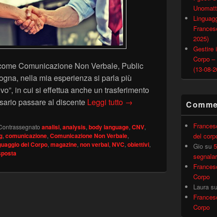
Unomatt
Linguagg
Francesc
2025)
Gestire i
Corpo –
 come Comunicazione Non Verbale, Public
(13-08-2
gna, nella mia esperienza si parla più
o”, in cui si effettua anche un trasferimento
Il “patto formativo” nell
sario passare al discente
Leggi tutto
→
Commen
Frances
Contrassegnato
analisi
,
analysis
,
body language
,
CNV
,
g
,
comunicazione
,
Comunicazione Non Verbale
,
del corp
guaggio del Corpo
,
magazine
,
non verbal
,
NVC
,
obiettivi
,
Gio
su
5
sposta
segnalar
Frances
Corpo
Laura
s
Frances
Corpo