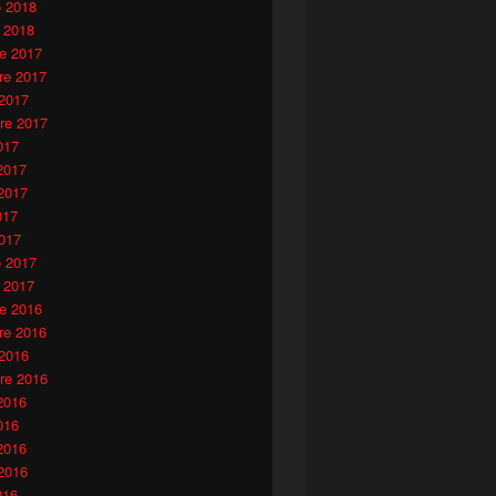
o 2018
 2018
e 2017
e 2017
 2017
re 2017
017
2017
2017
017
017
o 2017
 2017
e 2016
e 2016
 2016
re 2016
2016
016
2016
2016
016