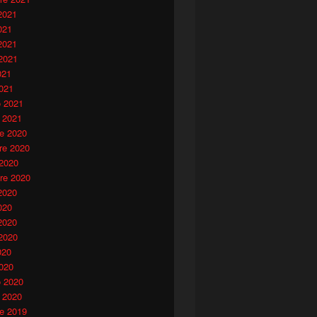
2021
021
2021
2021
021
021
o 2021
 2021
e 2020
e 2020
 2020
re 2020
2020
020
2020
2020
020
020
o 2020
 2020
e 2019