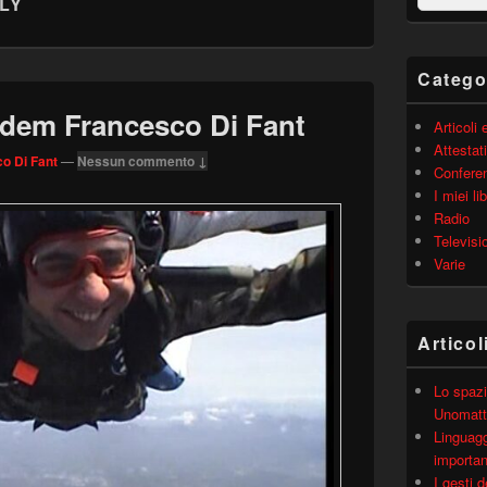
LY
barra
laterale
principale
Catego
dem Francesco Di Fant
Articoli
Attestati
o Di Fant
—
Nessun commento ↓
Confere
I miei lib
Radio
Televisi
Varie
Articol
Lo spazi
Unomatt
Linguagg
importa
I gesti 