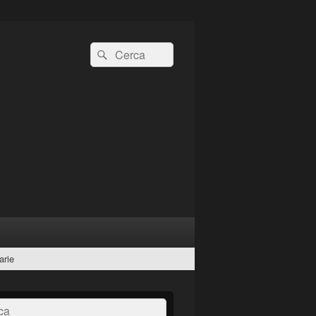
Cerca:
Cerca
arie
a