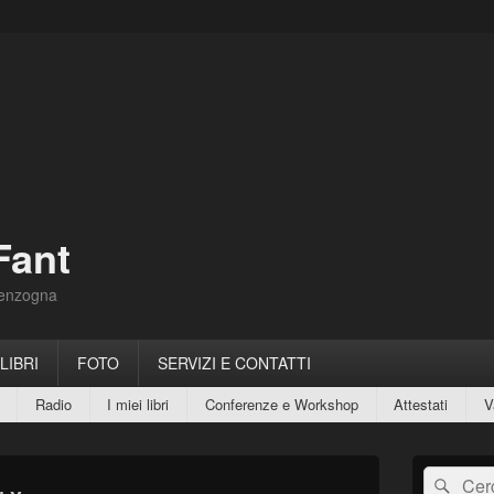
Fant
Menzogna
 LIBRI
FOTO
SERVIZI E CONTATTI
Radio
I miei libri
Conferenze e Workshop
Attestati
V
Area
Cerca:
Cerc
widget