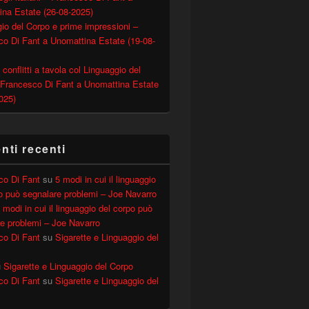
ina Estate (26-08-2025)
io del Corpo e prime impressioni –
o Di Fant a Unomattina Estate (19-08-
 conflitti a tavola col Linguaggio del
 Francesco Di Fant a Unomattina Estate
025)
ti recenti
co Di Fant
su
5 modi in cui il linguaggio
o può segnalare problemi – Joe Navarro
 modi in cui il linguaggio del corpo può
e problemi – Joe Navarro
co Di Fant
su
Sigarette e Linguaggio del
u
Sigarette e Linguaggio del Corpo
co Di Fant
su
Sigarette e Linguaggio del