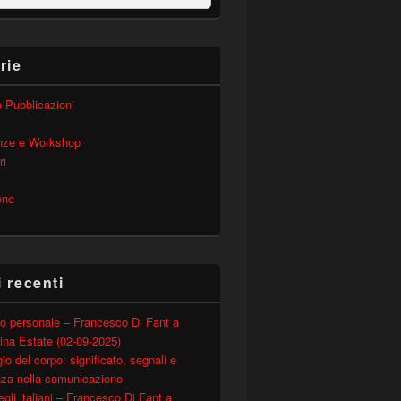
rie
 e Pubblicazioni
nze e Workshop
ri
one
i recenti
o personale – Francesco Di Fant a
ina Estate (02-09-2025)
io del corpo: significato, segnali e
nza nella comunicazione
degli italiani – Francesco Di Fant a