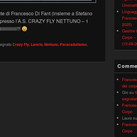
Unomatt
Linguagg
te di Francesco Di Fant (insieme a Stefano
Francesc
le) presso l’A.S. CRAZY FLY NETTUNO – 1
2025)
iiiiiiiiii!!!
Gestire i
Corpo –
(13-08-2
segnato
Crazy Fly
,
Lancio
,
Nettuno
,
Paracadutismo
,
Commen
Frances
del corp
Gio
su
5
segnalar
Frances
Corpo
Laura
s
Frances
Corpo