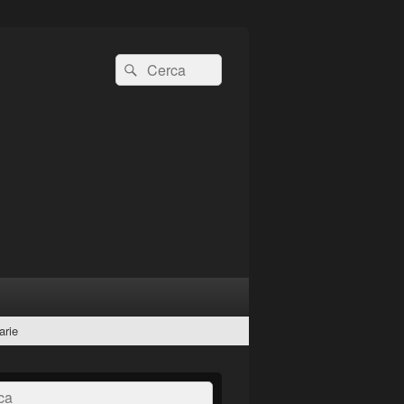
Cerca:
Cerca
arie
a