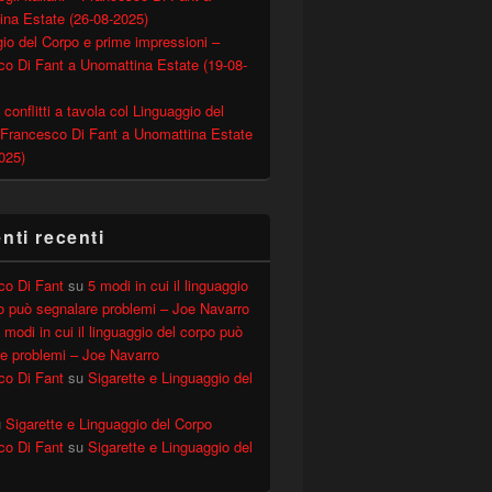
ina Estate (26-08-2025)
io del Corpo e prime impressioni –
ERNAZIONALE (C.E.S.I.)
o Di Fant a Unomattina Estate (19-08-
 conflitti a tavola col Linguaggio del
 Francesco Di Fant a Unomattina Estate
025)
ti recenti
co Di Fant
su
5 modi in cui il linguaggio
o può segnalare problemi – Joe Navarro
 modi in cui il linguaggio del corpo può
e problemi – Joe Navarro
co Di Fant
su
Sigarette e Linguaggio del
u
Sigarette e Linguaggio del Corpo
co Di Fant
su
Sigarette e Linguaggio del