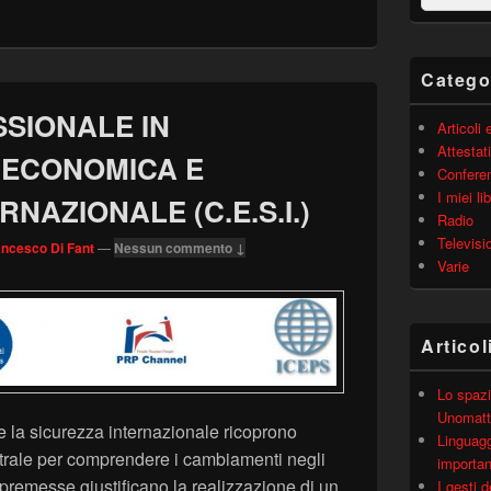
barra
laterale
principale
Catego
SIONALE IN
Articoli
Attestati
 ECONOMICA E
Confere
I miei lib
NAZIONALE (C.E.S.I.)
Radio
Televisi
ancesco Di Fant
—
Nessun commento ↓
Varie
Articol
Lo spazi
Unomatt
la sicurezza internazionale ricoprono
Linguagg
trale per comprendere i cambiamenti negli
importa
 premesse giustificano la realizzazione di un
I gesti 