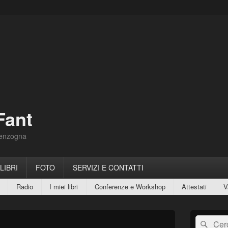
Fant
Menzogna
 LIBRI
FOTO
SERVIZI E CONTATTI
Radio
I miei libri
Conferenze e Workshop
Attestati
V
Area
Cerca:
Cerc
widget