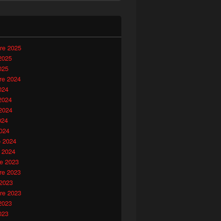
i
re 2025
2025
025
e 2024
024
2024
2024
024
024
o 2024
 2024
e 2023
e 2023
 2023
re 2023
2023
023