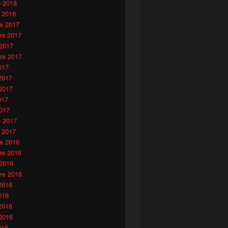
o 2018
 2018
e 2017
e 2017
 2017
re 2017
017
2017
2017
017
017
o 2017
 2017
e 2016
e 2016
 2016
re 2016
2016
016
2016
2016
016