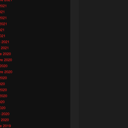
2021
021
2021
2021
021
021
o 2021
 2021
e 2020
e 2020
 2020
re 2020
2020
020
2020
2020
020
020
o 2020
 2020
e 2019