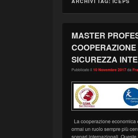
ARCHIVI TAG:
ICEPS
MASTER PROFES
COOPERAZIONE
SICUREZZA INTER
Pubblicato il
10 Novembre 2017
da
Fr
La cooperazione economica e 
ormai un ruolo sempre più cen
scenari internazionali. Queste