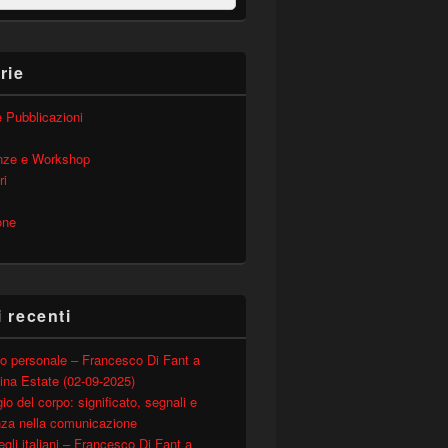
rie
 e Pubblicazioni
nze e Workshop
ri
one
i recenti
o personale – Francesco Di Fant a
ina Estate (02-09-2025)
io del corpo: significato, segnali e
nza nella comunicazione
degli italiani – Francesco Di Fant a