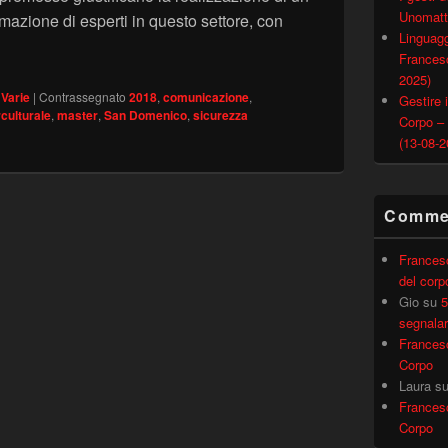
Unomatt
mazione di esperti in questo settore, con
Linguagg
IONALE IN COOPERAZIONE ECONOMICA E SICUREZZA INT
Francesc
2025)
,
Varie
|
Contrassegnato
2018
,
comunicazione
,
Gestire i
rculturale
,
master
,
San Domenico
,
sicurezza
Corpo –
(13-08-2
Commen
Frances
del corp
Gio
su
5
segnalar
Frances
Corpo
Laura
s
Frances
Corpo