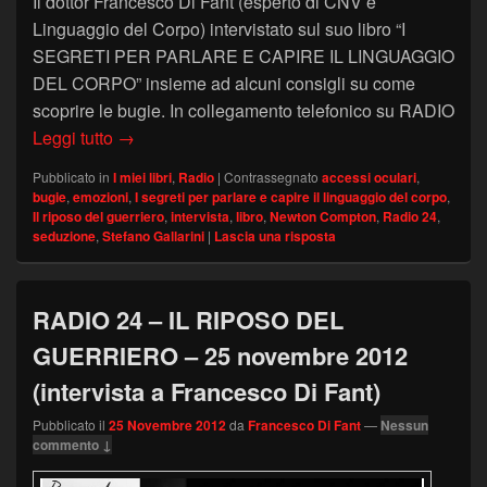
Il dottor Francesco Di Fant (esperto di CNV e
Linguaggio del Corpo) intervistato sul suo libro “I
SEGRETI PER PARLARE E CAPIRE IL LINGUAGGIO
DEL CORPO” insieme ad alcuni consigli su come
scoprire le bugie. In collegamento telefonico su RADIO
RADIO 24 – IL RIPOSO DEL GUERRIERO – 10 feb
Leggi tutto
→
Pubblicato in
I miei libri
,
Radio
|
Contrassegnato
accessi oculari
,
bugie
,
emozioni
,
I segreti per parlare e capire il linguaggio del corpo
,
Il riposo del guerriero
,
intervista
,
libro
,
Newton Compton
,
Radio 24
,
seduzione
,
Stefano Gallarini
|
Lascia una risposta
RADIO 24 – IL RIPOSO DEL
GUERRIERO – 25 novembre 2012
(intervista a Francesco Di Fant)
Pubblicato il
25 Novembre 2012
da
Francesco Di Fant
—
Nessun
commento ↓