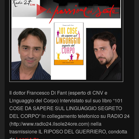
Il dottor Francesco Di Fant (esperto di CNV e
Linguaggio del Corpo) intervistato sul suo libro “101
COSE DA SAPERE SUL LINGUAGGIO SEGRETO
DEL CORPO” in collegamento telefonico su RADIO 24
(http://www.radio24.ilsole24ore.com) nella
trasmissione IL RIPOSO DEL GUERRIERO, condotta
RADIO 24 – IL RIPOSO DEL GUERRIERO – 25 