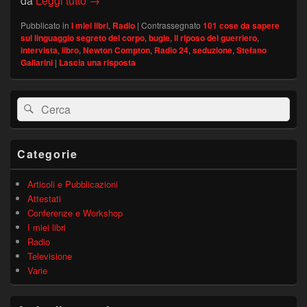
da
Leggi tutto
→
Pubblicato in
I miei libri
,
Radio
|
Contrassegnato
101 cose da sapere
sul linguaggio segreto del corpo
,
bugie
,
Il riposo del guerriero
,
intervista
,
libro
,
Newton Compton
,
Radio 24
,
seduzione
,
Stefano
Gallarini
|
Lascia una risposta
Area
Cerca:
Cerca
widget
barra
laterale
principale
Categorie
Articoli e Pubblicazioni
Attestati
Conferenze e Workshop
I miei libri
Radio
Televisione
Varie