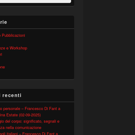
rie
 e Pubblicazioni
nze e Workshop
ri
one
i recenti
o personale – Francesco Di Fant a
ina Estate (02-09-2025)
io del corpo: significato, segnali e
nza nella comunicazione
degli italiani – Francesco Di Fant a