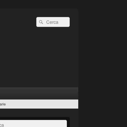
Cerca:
Cerca
arie
a