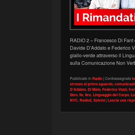
RADIO 2 – Francesco Di Fant o
Davide D’Addato e Federico Voz
giallo-verde attraverso il Lingu
sulla Comunicazione Non Verb
Pubblicato in
Radio
|
Contrassegnato
b
stronzo al primo sguardo
,
comunicazi
D'Addato
,
Di Maio
,
Federico Vozzi
,
fra
libro
,
lie
,
lies
,
Linguaggio del Corpo
,
Lu
NVC
,
Radio2
,
Salvini
|
Lascia una risp