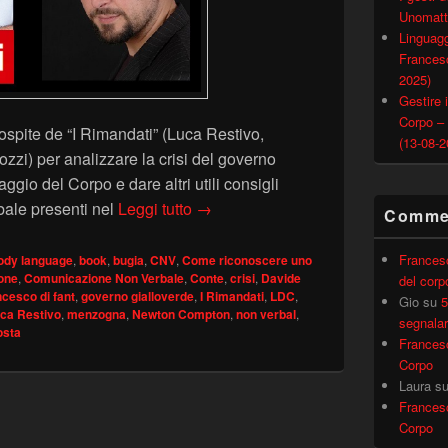
Unomatt
Linguagg
Francesc
2025)
Gestire i
Corpo –
spite de “I Rimandati” (Luca Restivo,
(13-08-2
zi) per analizzare la crisi del governo
aggio del Corpo e dare altri utili consigli
RADIO 2 – Crisi di governo e Lingua
ale presenti nel
Leggi tutto
→
Commen
Frances
ody language
,
book
,
bugia
,
CNV
,
Come riconoscere uno
one
,
Comunicazione Non Verbale
,
Conte
,
crisi
,
Davide
del corp
ncesco di fant
,
governo gialloverde
,
I Rimandati
,
LDC
,
Gio
su
5
ca Restivo
,
menzogna
,
Newton Compton
,
non verbal
,
segnalar
osta
Frances
Corpo
Laura
s
Frances
Corpo