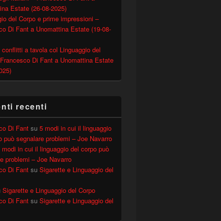
ina Estate (26-08-2025)
io del Corpo e prime impressioni –
o Di Fant a Unomattina Estate (19-08-
 conflitti a tavola col Linguaggio del
 Francesco Di Fant a Unomattina Estate
025)
ggio del Corpo: analisi di Francesco Di Fant
ti recenti
co Di Fant
su
5 modi in cui il linguaggio
o può segnalare problemi – Joe Navarro
 modi in cui il linguaggio del corpo può
e problemi – Joe Navarro
co Di Fant
su
Sigarette e Linguaggio del
u
Sigarette e Linguaggio del Corpo
co Di Fant
su
Sigarette e Linguaggio del