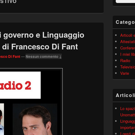
STIVO
barra
laterale
principale
Catego
di governo e Linguaggio
Articoli
Attestati
i di Francesco Di Fant
Confere
I miei lib
sco Di Fant
—
Nessun commento ↓
Radio
Televisi
Varie
Articol
Lo spazi
Unomatt
Linguagg
importa
I gesti 