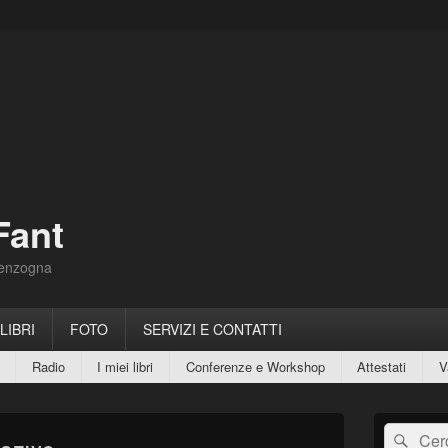
Fant
Menzogna
 LIBRI
FOTO
SERVIZI E CONTATTI
Radio
I miei libri
Conferenze e Workshop
Attestati
V
Area
Cerca:
Cerc
widget