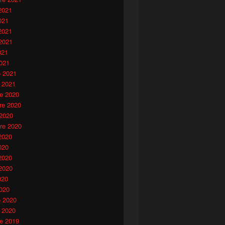
2021
021
2021
2021
021
021
o 2021
 2021
e 2020
e 2020
 2020
re 2020
2020
020
2020
2020
020
020
o 2020
 2020
e 2019