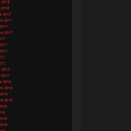
o 2018
 2018
e 2017
e 2017
 2017
re 2017
017
2017
2017
017
017
o 2017
 2017
e 2016
e 2016
 2016
re 2016
2016
016
2016
2016
016