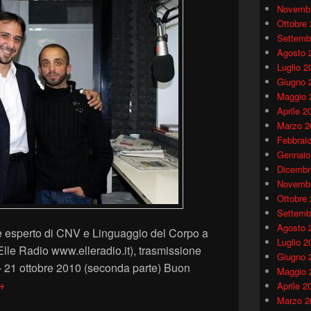
Novembr
Ottobre
Settemb
Agosto 
Luglio 2
Giugno 
Maggio 
Aprile 2
Marzo 2
Febbrai
Gennaio
Dicembr
Novembr
Ottobre
Settemb
Agosto 
e esperto di CNV e Linguaggio del Corpo a
Luglio 2
 Radio www.elleradio.it), trasmissione
Giugno 
– 21 ottobre 2010 (seconda parte) Buon
Maggio 
LLE RADIO – “Ma Che Bella Giornata” 21 ottobre 2010 (parte 2
→
Aprile 2
Marzo 2