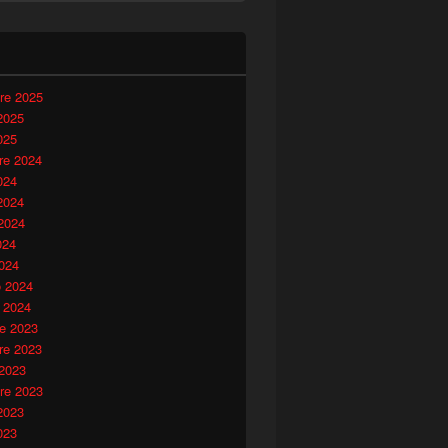
i
re 2025
2025
025
e 2024
024
2024
2024
024
024
o 2024
 2024
e 2023
e 2023
 2023
re 2023
2023
023