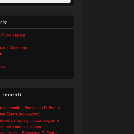
rie
 e Pubblicazioni
nze e Workshop
ri
one
i recenti
o personale – Francesco Di Fant a
ina Estate (02-09-2025)
io del corpo: significato, segnali e
nza nella comunicazione
degli italiani – Francesco Di Fant a