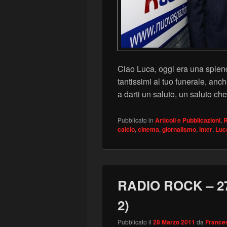
Ciao Luca, oggi era una splen
tantissimi al tuo funerale, anch
a darti un saluto, un saluto c
Pubblicato in
Articoli e Pubblicazioni
,
R
calcio
,
cinema
,
giornalismo
,
inter
,
Luc
RADIO ROCK – 27 
2)
Pubblicato il
28 Marzo 2011
da
Frances