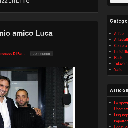
IZZERETTO
barra
laterale
principale
Catego
 mio amico Luca
Articoli
Attestati
Confere
I miei lib
ancesco Di Fant
—
1 commento ↓
Radio
Televisi
Varie
Articol
Lo spazi
Unomatt
Linguagg
importa
I gesti 