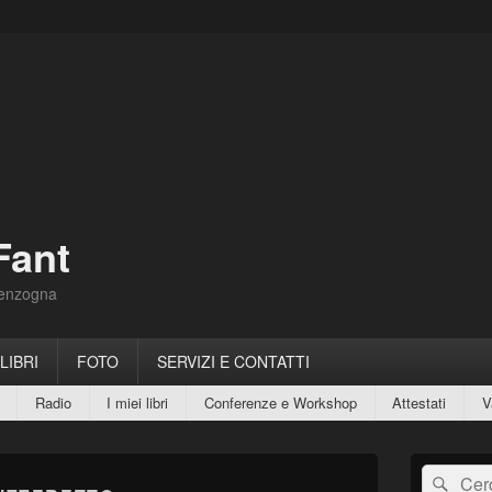
Fant
Menzogna
 LIBRI
FOTO
SERVIZI E CONTATTI
Radio
I miei libri
Conferenze e Workshop
Attestati
V
Area
Cerca:
Cerc
widget