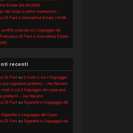
ina Estate (26-08-2025)
io del Corpo e prime impressioni –
o Di Fant a Unomattina Estate (19-08-
 conflitti a tavola col Linguaggio del
 Francesco Di Fant a Unomattina Estate
025)
co Luca Svizzeretto
ti recenti
co Di Fant
su
5 modi in cui il linguaggio
o può segnalare problemi – Joe Navarro
 modi in cui il linguaggio del corpo può
e problemi – Joe Navarro
co Di Fant
su
Sigarette e Linguaggio del
u
Sigarette e Linguaggio del Corpo
co Di Fant
su
Sigarette e Linguaggio del