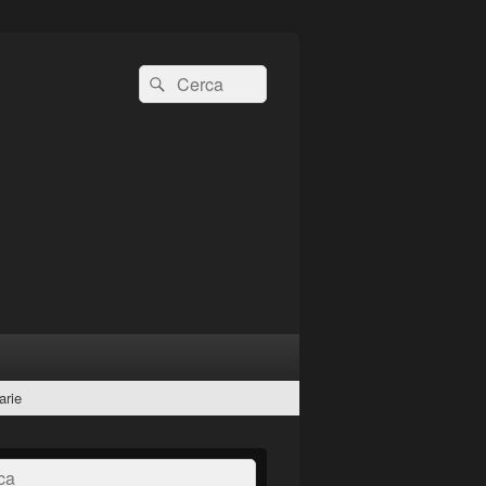
Cerca:
Cerca
arie
a