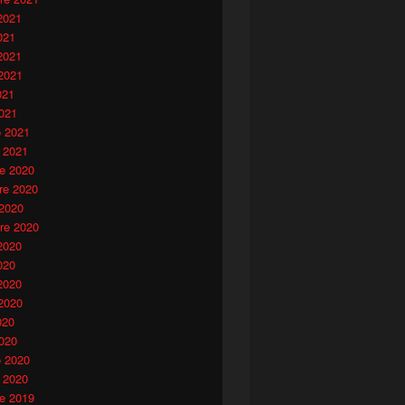
2021
021
2021
2021
021
021
o 2021
 2021
e 2020
e 2020
 2020
re 2020
2020
020
2020
2020
020
020
o 2020
 2020
e 2019