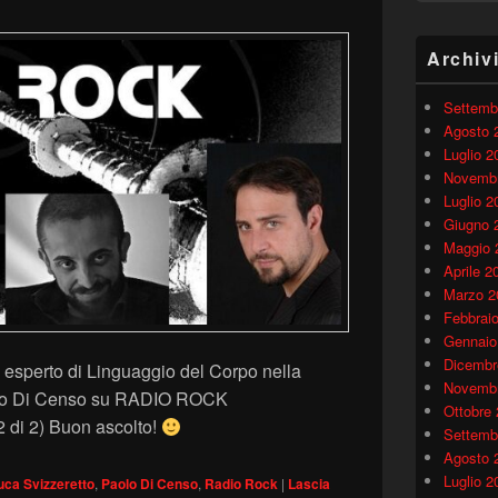
Archiv
Settemb
Agosto 
Luglio 2
Novembr
Luglio 2
Giugno 
Maggio 
Aprile 2
Marzo 2
Febbrai
Gennaio
Dicembr
esperto di Linguaggio del Corpo nella
Novembr
olo Di Censo su RADIO ROCK
Ottobre
2 di 2) Buon ascolto!
Settemb
Agosto 
Luglio 2
uca Svizzeretto
,
Paolo Di Censo
,
Radio Rock
|
Lascia