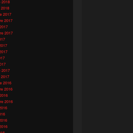
o 2018
 2018
e 2017
e 2017
 2017
re 2017
017
2017
2017
017
017
o 2017
 2017
e 2016
e 2016
 2016
re 2016
2016
016
2016
2016
016