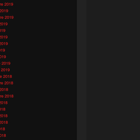
e 2019
 2019
re 2019
2019
019
2019
2019
019
019
o 2019
 2019
e 2018
e 2018
 2018
re 2018
2018
018
2018
2018
)
018
018