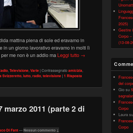
Unomatt
Linguagg
Francesc
2025)
Gestire i
Corpo –
dida mattina piena di sole ed eravamo in
(13-08-2
e in un giorno lavorativo eravamo in molti lì
Un ricordo per il mio ami
he per me non è un addio ma
Leggi tutto
→
Commen
adio
,
Televisione
,
Varie
|
Contrassegnato
amicizia
,
a Svizzeretto
,
lutto
,
radio
,
televisione
|
1
Risposta
Frances
del corp
Gio
su
5
segnalar
Frances
marzo 2011 (parte 2 di
Corpo
Laura
s
Frances
Corpo
co Di Fant
—
Nessun commento ↓