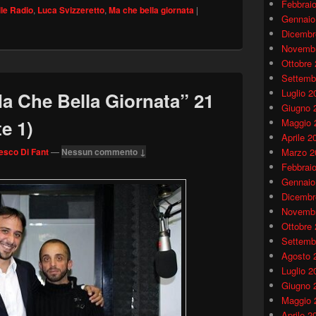
Febbrai
lle Radio
,
Luca Svizzeretto
,
Ma che bella giornata
|
Gennaio
Dicembr
Novembr
Ottobre
Settemb
Luglio 2
 Che Bella Giornata” 21
Giugno 
e 1)
Maggio 
Aprile 2
esco Di Fant
—
Nessun commento ↓
Marzo 2
Febbrai
Gennaio
Dicembr
Novembr
Ottobre
Settemb
Agosto 
Luglio 2
Giugno 
Maggio 
Aprile 2