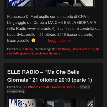
Francesco Di Fant ospite come esperto di CNV e
Linguaggio del Corpo a MA CHE BELLA GIORNATA
(Elle Radio www.elleradio.it), trasmissione condotta da
Luca Svizzeretto – 21 ottobre 2010 (seconda parte)
ELLE RADIO – “Ma Che B
Buon ascolto!
Leggi tutto
→
Pubblicato in
Radio
|
Contrassegnato
Elle Radio
,
Luca Svizzeretto
,
Ma
che bella giornata
|
Lascia una risposta
ELLE RADIO – “Ma Che Bella
Giornata” 21 ottobre 2010 (parte 1)
Pubblicato il
22 Ottobre 2010
da
Francesco Di Fant
—
Nessun
commento ↓