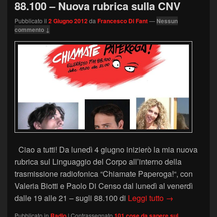
88.100 – Nuova rubrica sulla CNV
Pubblicato il
2 Giugno 2012
da
Francesco Di Fant
—
Nessun
commento ↓
Ciao a tutti! Da lunedì 4 giugno inizierò la mia nuova
rubrica sul Linguaggio del Corpo all’interno della
trasmissione radiofonica “Chiamate Paperoga!“, con
Valeria Biotti e Paolo Di Censo dal lunedì al venerdì
“Chiamate Pap
dalle 19 alle 21 – sugli 88.100 di
Leggi tutto
→
Pubblicato in
Radio
|
Contrassegnato
101 cose da sapere sul