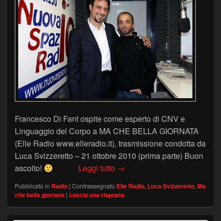
Francesco Di Fant ospite come esperto di CNV e
Linguaggio del Corpo a MA CHE BELLA GIORNATA
(Elle Radio www.elleradio.it), trasmissione condotta da
Luca Svizzeretto – 21 ottobre 2010 (prima parte) Buon
ELLE RADIO – “Ma Che Bella G
ascolto!
Leggi tutto
→
Pubblicato in
Radio
|
Contrassegnato
Elle Radio
,
Luca Svizzeretto
,
Ma
che bella giornata
|
Lascia una risposta
Area