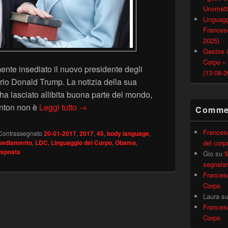
Unomatt
Linguagg
Francesc
2025)
Gestire i
Corpo –
mente insediato il nuovo presidente degli
(13-08-2
nario Donald Trump. La notizia della sua
a lasciato allibita buona parte del mondo,
Analisi del Linguaggio del corpo di Dona
inton non è
Leggi tutto
→
Commen
Frances
Contrassegnato
20-01-2017
,
2017
,
45
,
body language
,
del corp
sediamento
,
LDC
,
Linguaggio del Corpo
,
Obama
,
isposta
Gio
su
5
segnalar
Frances
Corpo
Laura
s
Frances
Corpo