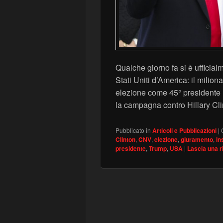
Qualche giorno fa si è ufficial
Stati Uniti d’America: il milio
elezione come 45° presidente h
la campagna contro Hillary Cl
Pubblicato in
Articoli e Pubblicazioni
|
Clinton
,
CNV
,
elezione
,
giuramento
,
in
presidente
,
Trump
,
USA
|
Lascia una r