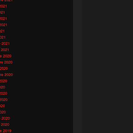
2021
021
2021
2021
021
021
o 2021
 2021
e 2020
e 2020
 2020
re 2020
2020
020
2020
2020
020
020
o 2020
 2020
e 2019