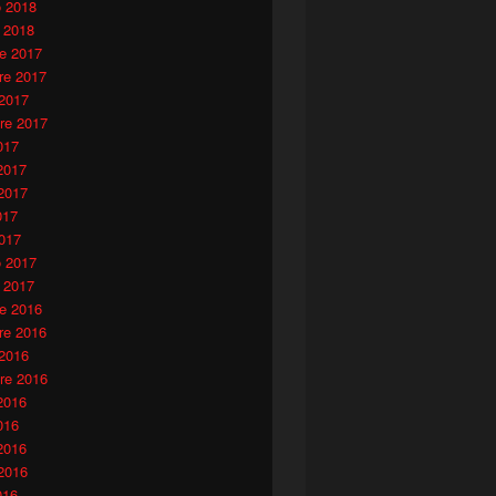
o 2018
 2018
e 2017
e 2017
 2017
re 2017
017
2017
2017
017
017
o 2017
 2017
e 2016
e 2016
 2016
re 2016
2016
016
2016
2016
016