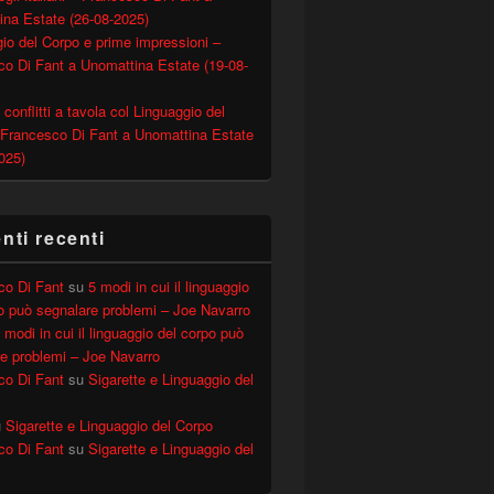
ina Estate (26-08-2025)
io del Corpo e prime impressioni –
o Di Fant a Unomattina Estate (19-08-
 conflitti a tavola col Linguaggio del
 Francesco Di Fant a Unomattina Estate
025)
ld Trump (20-01-2017)
ti recenti
co Di Fant
su
5 modi in cui il linguaggio
o può segnalare problemi – Joe Navarro
 modi in cui il linguaggio del corpo può
e problemi – Joe Navarro
co Di Fant
su
Sigarette e Linguaggio del
u
Sigarette e Linguaggio del Corpo
co Di Fant
su
Sigarette e Linguaggio del