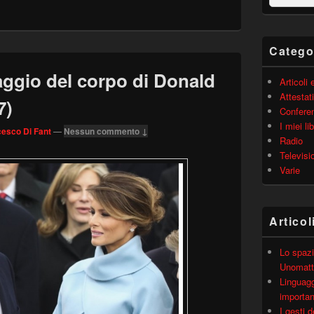
barra
laterale
principale
Catego
aggio del corpo di Donald
Articoli
Attestati
7)
Confere
I miei lib
esco Di Fant
—
Nessun commento ↓
Radio
Televisi
Varie
Articol
Lo spazi
Unomatt
Linguagg
importa
I gesti 