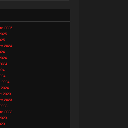
i
re 2025
2025
025
e 2024
024
2024
2024
024
024
o 2024
 2024
e 2023
e 2023
 2023
re 2023
2023
023