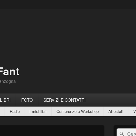
Fant
Menzogna
 LIBRI
FOTO
SERVIZI E CONTATTI
Radio
I miei libri
Conferenze e Workshop
Attestati
V
Area
Cerca:
Cerc
widget