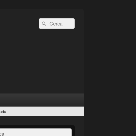
Cerca:
Cerca
arie
a