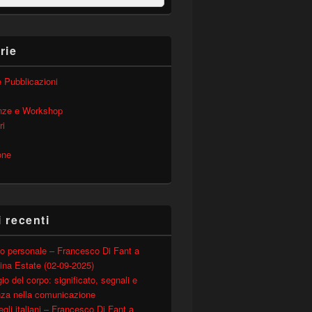
rie
 e Pubblicazioni
nze e Workshop
ri
one
i recenti
o personale – Francesco Di Fant a
ina Estate (02-09-2025)
io del corpo: significato, segnali e
nza nella comunicazione
degli italiani – Francesco Di Fant a