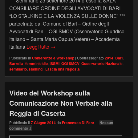
*** Seminario 23 settembre 2014 presso la SALA
CONSILIARE ORDINE DEGLI AVVOCATI DI BARI
“LO STALKING E LA VIOLENZA SULLE DONNE” ***
partocinato da: Comune di Bari – Ordine degli
Avvocati di Bari – OGI SMCV (Osservatorio Giuridico
Italiano – Santa Maria Capua Vetere) – Accademia
Seminario 23 settembre 2014 (Bari) – Lo 
Italiana
Leggi tutto
→
Pubblicato in
Conferenze e Workshop
|
Contrassegnato
2014
,
Bari
,
Barrella
,
femminicidio
,
ISSMI
,
OGI SMCV
,
Osservatorio Nazionale
,
seminario
,
stalking
|
Lascia una risposta
Video del Workshop sulla
Comunicazione Non Verbale alla
Reggia di Caserta
Pubblicato il
7 Giugno 2014
da
Francesco Di Fant
—
Nessun
commento ↓