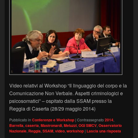
Video relativi al Workshop “Il linguaggio del corpo e la
Comunicazione Non Verbale. Aspetti criminologici e
psicosomatici” – ospitato dalla SSAM presso la
Reggia di Caserta (28/29 maggio 2014)
Pubblicato in
Conferenze e Workshop
|
Contrassegnato
2014
,
Barrella
,
caserta
,
Mastronardi
,
Meluzzi
,
OGI SMCV
,
Osservatorio
Nazionale
,
Reggia
,
SSAM
,
video
,
workshop
|
Lascia una risposta