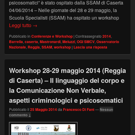
psicosomatici” è stato ospitato dalla SSAM di Caserta
04/06/2014 – Nelle giornate del 28 e 29 maggio, la
Scuola Specialisti (SSAM) ha ospitato un workshop
Workshop sulla Comunicazione Non Verbale a 
Leggi tutto
→
Pubblicato in
Conferenze e Workshop
|
Contrassegnato
2014
,
Barrella
,
caserta
,
Mastronardi
,
Meluzzi
,
OGI SMCV
,
Osservatorio
Nazionale
,
Reggia
,
SSAM
,
workshop
|
Lascia una risposta
Workshop 28-29 maggio 2014 (Reggia
di Caserta) – Il linguaggio del corpo e
la Comunicazione Non Verbale,
aspetti criminologici e psicosomatici
Pubblicato il
25 Maggio 2014
da
Francesco Di Fant
—
Nessun
commento ↓