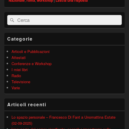
Nazionale
,
roma
,
workshop
|
Lascia una risposta
Area
Cerca:
Cerca
widget
barra
laterale
principale
Categorie
Articoli e Pubblicazioni
Attestati
Conferenze e Workshop
I miei libri
Radio
Televisione
Varie
Articoli recenti
Lo spazio personale – Francesco Di Fant a Unomattina Estate
(02-09-2025)