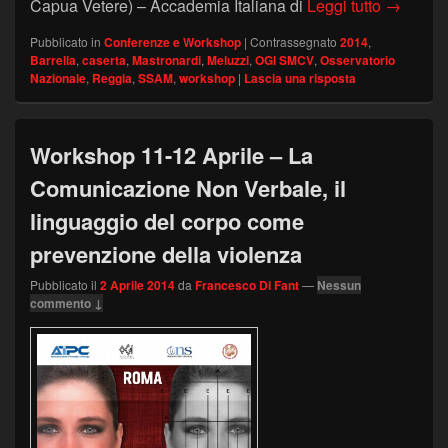
Workshop
Capua Vetere) – Accademia Italiana di
Leggi tutto
→
Pubblicato in
Conferenze e Workshop
|
Contrassegnato
2014
,
Barrella
,
caserta
,
Mastronardi
,
Meluzzi
,
OGI SMCV
,
Osservatorio
Nazionale
,
Reggia
,
SSAM
,
workshop
|
Lascia una risposta
Workshop 11-12 Aprile – La
Comunicazione Non Verbale, il
linguaggio del corpo come
prevenzione della violenza
Pubblicato il
2 Aprile 2014
da
Francesco Di Fant
—
Nessun
commento ↓