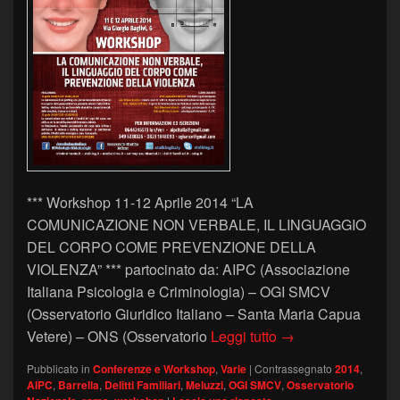
*** Workshop 11-12 Aprile 2014 “LA
COMUNICAZIONE NON VERBALE, IL LINGUAGGIO
DEL CORPO COME PREVENZIONE DELLA
VIOLENZA” *** partocinato da: AIPC (Associazione
Italiana Psicologia e Criminologia) – OGI SMCV
(Osservatorio Giuridico Italiano – Santa Maria Capua
Workshop 11-12 Apr
Vetere) – ONS (Osservatorio
Leggi tutto
→
Pubblicato in
Conferenze e Workshop
,
Varie
|
Contrassegnato
2014
,
AIPC
,
Barrella
,
Delitti Familiari
,
Meluzzi
,
OGI SMCV
,
Osservatorio