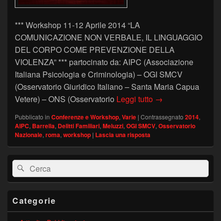
*** Workshop 11-12 Aprile 2014 “LA
COMUNICAZIONE NON VERBALE, IL LINGUAGGIO
DEL CORPO COME PREVENZIONE DELLA
VIOLENZA” *** partocinato da: AIPC (Associazione
Italiana Psicologia e Criminologia) – OGI SMCV
(Osservatorio Giuridico Italiano – Santa Maria Capua
Workshop 11-12 Apr
Vetere) – ONS (Osservatorio
Leggi tutto
→
Pubblicato in
Conferenze e Workshop
,
Varie
|
Contrassegnato
2014
,
AIPC
,
Barrella
,
Delitti Familiari
,
Meluzzi
,
OGI SMCV
,
Osservatorio
Nazionale
,
roma
,
workshop
|
Lascia una risposta
Area
Cerca:
Cerca
widget
barra
laterale
principale
Categorie