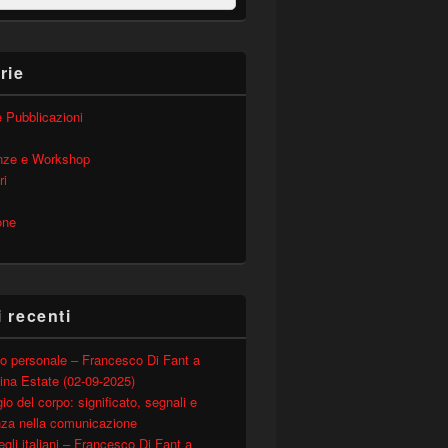
rie
 e Pubblicazioni
nze e Workshop
ri
one
i recenti
o personale – Francesco Di Fant a
ina Estate (02-09-2025)
io del corpo: significato, segnali e
nza nella comunicazione
degli italiani – Francesco Di Fant a