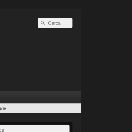
Cerca:
Cerca
arie
a