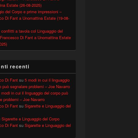
ina Estate (26-08-2025)
io del Corpo e prime impressioni –
o Di Fant a Unomattina Estate (19-08-
 conflitti a tavola col Linguaggio del
 Francesco Di Fant a Unomattina Estate
025)
ti recenti
co Di Fant
su
5 modi in cui il linguaggio
o può segnalare problemi – Joe Navarro
– intervista a Francesco Di Fant e analisi gesti vari persona
 modi in cui il linguaggio del corpo può
e problemi – Joe Navarro
co Di Fant
su
Sigarette e Linguaggio del
u
Sigarette e Linguaggio del Corpo
co Di Fant
su
Sigarette e Linguaggio del