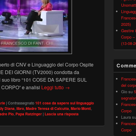
Unomatt
Linguagg
Francesc
2025)
Gestire i
Corpo –
(13-08-2
sperto di CNV e Linguaggio del Corpo Ospite
Commen
E DEI GIORNI (TV2000) condotta da
Frances
 sul suo libro “101 COSE DA SAPERE SUL
del corp
NEL CUORE DEI GIORNI (TV 2000) 
CORPO” e analisi
Leggi tutto
→
Gio
su
5
segnalar
rie
|
Contrassegnato
101 cose da sapere sul linguaggio
Frances
dy Diana
,
libro
,
Madre Teresa di Calcutta
,
Mario Monti
,
Corpo
adre Pio
,
Papa Ratzinger
|
Lascia una risposta
Laura
s
Frances
Corpo