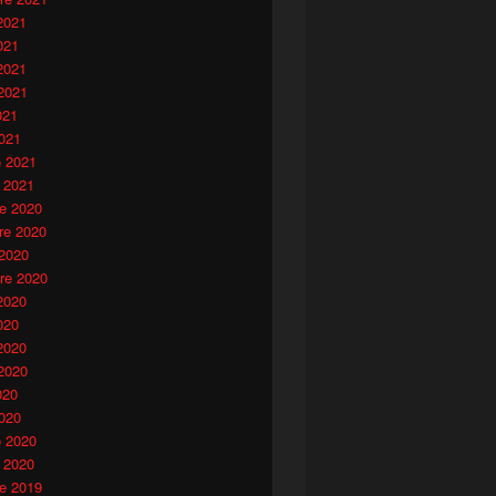
2021
021
2021
2021
021
021
o 2021
 2021
e 2020
e 2020
 2020
re 2020
2020
020
2020
2020
020
020
o 2020
 2020
e 2019