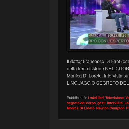
Il dottor Francesco Di Fant (e
nella trasmissione NEL CUOR
Monica Di Loreto. Intervista
LINGUAGGIO SEGRETO DEL 
Pubblicato in
I miei libri
,
Televisione
,
Va
segreto del corpo
,
gesti
,
intervista
,
La
Monica Di Loreto
,
Newton Compton
,
P