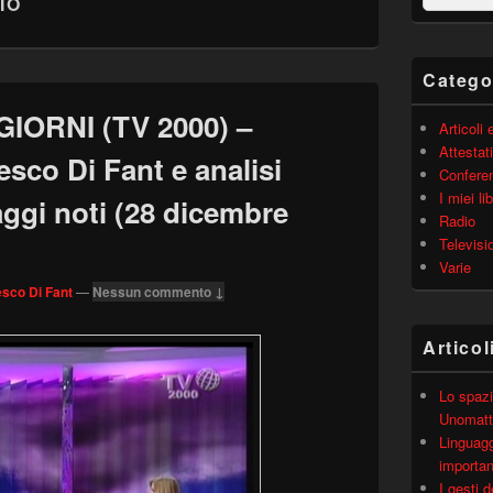
IO
barra
laterale
principale
Catego
IORNI (TV 2000) –
Articoli
Attestati
esco Di Fant e analisi
Confere
I miei lib
aggi noti (28 dicembre
Radio
Televisi
Varie
sco Di Fant
—
Nessun commento ↓
Articol
Lo spazi
Unomatt
Linguagg
importa
I gesti 