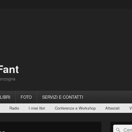
Fant
Menzogna
 LIBRI
FOTO
SERVIZI E CONTATTI
Radio
I miei libri
Conferenze e Workshop
Attestati
V
Area
Cerca:
Cerc
widget