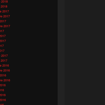
o 2018
 2018
e 2017
e 2017
 2017
re 2017
017
2017
2017
017
017
o 2017
 2017
e 2016
e 2016
 2016
re 2016
2016
016
2016
2016
016