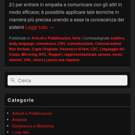
2/) per entrare in empatia e comunicare con gli altri in
modo efficace; è possibile applicare tale tecniche in
maniera più precisa unendo a esse la conoscenza dei
Sistemi Rappresentazionali e CNV: il m
sistemi
Leggi tutto
→
Pubblicato in
Articoli e Pubblicazioni
,
Varie
|
Contrassegnato
auditivo
,
body language
,
cinestesico
,
CNV
,
comunicazione
,
Comunicazione
Non Verbale
,
Copia Originale
,
francesco di fant
,
LDC
,
Linguaggio del
Corpo
,
Mirroring
,
NVC
,
Rapport
,
rappresentazionali
,
senses
,
sensi
,
sistemi
,
VAK
,
visivo
|
Lascia una risposta
Area
Cerca:
Cerca
widget
barra
laterale
principale
Categorie
Articoli e Pubblicazioni
Attestati
Conferenze e Workshop
I miei libri