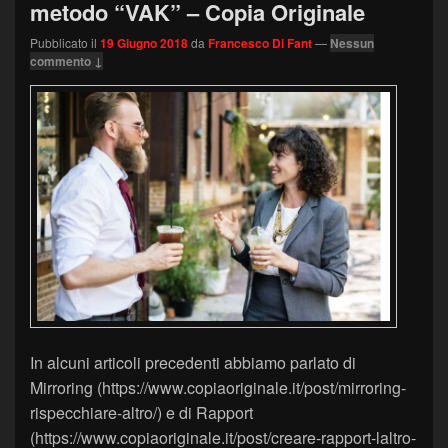
metodo “VAK” – Copia Originale
Pubblicato il
19 Giugno 2018
da
Francesco Di Fant
—
Nessun
commento ↓
In alcuni articoli precedenti abbiamo parlato di
Mirroring (https://www.copiaoriginale.it/post/mirroring-
rispecchiare-altro/) e di Rapport
(https://www.copiaoriginale.it/post/creare-rapport-laltro-