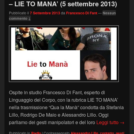
– LIE TO MANA’ (5 settembre 2013)
Pubblicato il
7 Settembre 2013
da
Francesco Di Fant
—
Nessun
commento ↓
Ospite in studio Francesco Di Fant, esperto di
Linguaggio del Corpo, con la rubrica LIE TO MANA’
nella trasmissione “Qua la Manà” condotta da Stefania
Lillo, Rodrigo De Maio e Alessandro Lillo. Oggi
I GES
parliamo dei gesti manipolatori e del loro
Leggi tutto
→
Pubblicato in
Radio
|
Contrassegnato
Alessandro Lillo
,
contatto
,
gesti
,