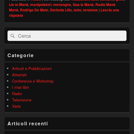
Lie to Manà
,
manipolatori
,
menzogna
,
Qua la Manà
,
Radio Manà
Manà
,
Rodrigo De Maio
,
Stefania Lillo
,
tatto
,
tensione
|
Lascia una
risposta
Area
Cerca:
Cerca
widget
barra
laterale
principale
Categorie
Articoli e Pubblicazioni
Attestati
Conferenze e Workshop
I miei libri
Radio
Televisione
Varie
Articoli recenti