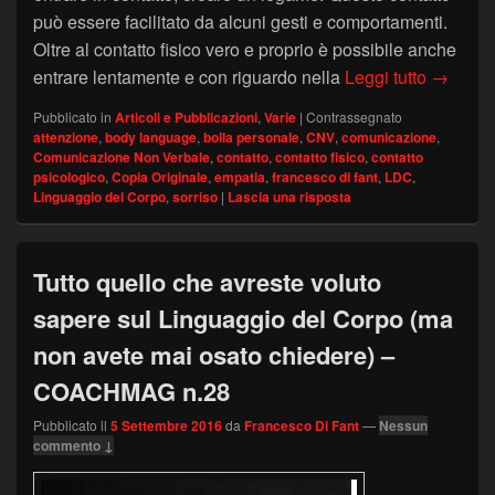
può essere facilitato da alcuni gesti e comportamenti.
Oltre al contatto fisico vero e proprio è possibile anche
Creare c
entrare lentamente e con riguardo nella
Leggi tutto
→
Pubblicato in
Articoli e Pubblicazioni
,
Varie
|
Contrassegnato
attenzione
,
body language
,
bolla personale
,
CNV
,
comunicazione
,
Comunicazione Non Verbale
,
contatto
,
contatto fisico
,
contatto
psicologico
,
Copia Originale
,
empatia
,
francesco di fant
,
LDC
,
Linguaggio del Corpo
,
sorriso
|
Lascia una risposta
Tutto quello che avreste voluto
sapere sul Linguaggio del Corpo (ma
non avete mai osato chiedere) –
COACHMAG n.28
Pubblicato il
5 Settembre 2016
da
Francesco Di Fant
—
Nessun
commento ↓