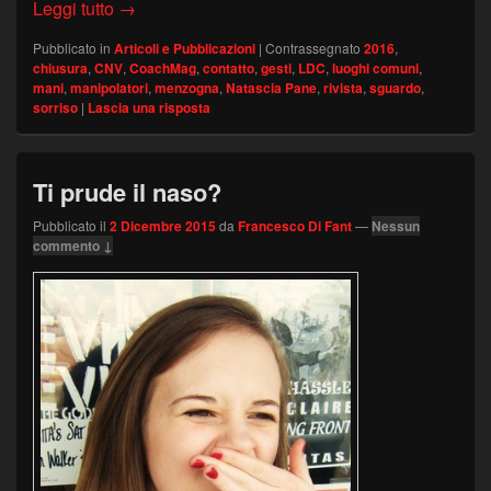
Tutto quello che avreste voluto sapere sul Li
Leggi tutto
→
Pubblicato in
Articoli e Pubblicazioni
|
Contrassegnato
2016
,
chiusura
,
CNV
,
CoachMag
,
contatto
,
gesti
,
LDC
,
luoghi comuni
,
mani
,
manipolatori
,
menzogna
,
Natascia Pane
,
rivista
,
sguardo
,
sorriso
|
Lascia una risposta
Ti prude il naso?
Pubblicato il
2 Dicembre 2015
da
Francesco Di Fant
—
Nessun
commento ↓