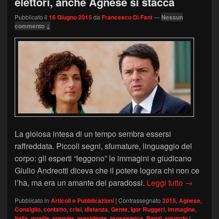
elettori, anche Agnese si stacca
Pubblicato il
16 Giugno 2015
da
Francesco Di Fant
—
Nessun
commento ↓
La gioiosa intesa di un tempo sembra essersi
raffreddata. Piccoli segni, sfumature, linguaggio del
corpo: gli esperti “leggono” le immagini e giudicano
Giulio Andreotti diceva che il potere logora chi non ce
GENTE (gi
l’ha, ma era un amante dei paradossi.
Leggi tutto
→
Pubblicato in
Articoli e Pubblicazioni
|
Contrassegnato
2015
,
Agnese
,
Consiglio
,
contatto
,
crisi
,
distanza
,
Gente
,
Igor Ruggeri
,
immagine
,
Italia
,
moglie
,
premier
,
presidente
,
prossemica
,
Renzi
,
sguardo
|