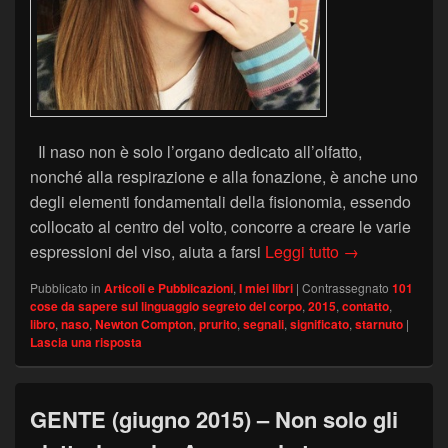
Il naso non è solo l’organo dedicato all’olfatto,
nonché alla respirazione e alla fonazione, è anche uno
degli elementi fondamentali della fisionomia, essendo
collocato al centro del volto, concorre a creare le varie
Ti prude il nas
espressioni del viso, aiuta a farsi
Leggi tutto
→
Pubblicato in
Articoli e Pubblicazioni
,
I miei libri
|
Contrassegnato
101
cose da sapere sul linguaggio segreto del corpo
,
2015
,
contatto
,
libro
,
naso
,
Newton Compton
,
prurito
,
segnali
,
significato
,
starnuto
|
Lascia una risposta
GENTE (giugno 2015) – Non solo gli