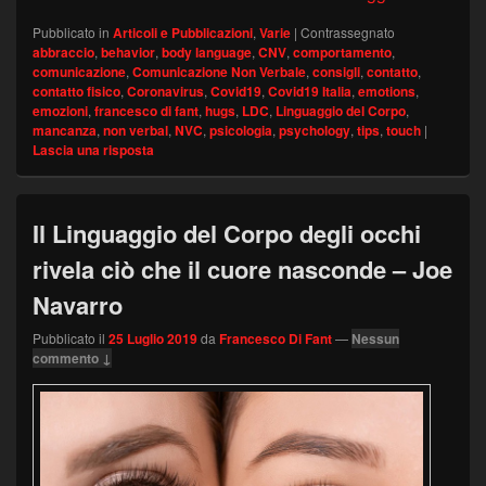
Pubblicato in
Articoli e Pubblicazioni
,
Varie
|
Contrassegnato
abbraccio
,
behavior
,
body language
,
CNV
,
comportamento
,
comunicazione
,
Comunicazione Non Verbale
,
consigli
,
contatto
,
contatto fisico
,
Coronavirus
,
Covid19
,
Covid19 Italia
,
emotions
,
emozioni
,
francesco di fant
,
hugs
,
LDC
,
Linguaggio del Corpo
,
mancanza
,
non verbal
,
NVC
,
psicologia
,
psychology
,
tips
,
touch
|
Lascia una risposta
Il Linguaggio del Corpo degli occhi
rivela ciò che il cuore nasconde – Joe
Navarro
Pubblicato il
25 Luglio 2019
da
Francesco Di Fant
—
Nessun
commento ↓