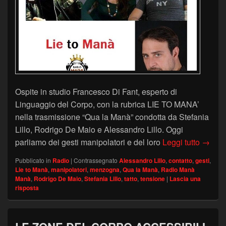
Ospite in studio Francesco Di Fant, esperto di
Linguaggio del Corpo, con la rubrica LIE TO MANA’
nella trasmissione “Qua la Manà” condotta da Stefania
Lillo, Rodrigo De Maio e Alessandro Lillo. Oggi
I GES
parliamo dei gesti manipolatori e del loro
Leggi tutto
→
Pubblicato in
Radio
|
Contrassegnato
Alessandro Lillo
,
contatto
,
gesti
,
Lie to Manà
,
manipolatori
,
menzogna
,
Qua la Manà
,
Radio Manà
Manà
,
Rodrigo De Maio
,
Stefania Lillo
,
tatto
,
tensione
|
Lascia una
risposta