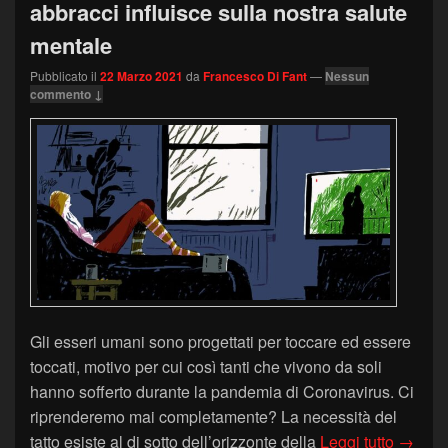
abbracci influisce sulla nostra salute
mentale
Pubblicato il
22 Marzo 2021
da
Francesco Di Fant
—
Nessun
commento ↓
Gli esseri umani sono progettati per toccare ed essere
toccati, motivo per cui così tanti che vivono da soli
hanno sofferto durante la pandemia di Coronavirus. Ci
riprenderemo mai completamente? La necessità del
Il cont
tatto esiste al di sotto dell’orizzonte della
Leggi tutto
→