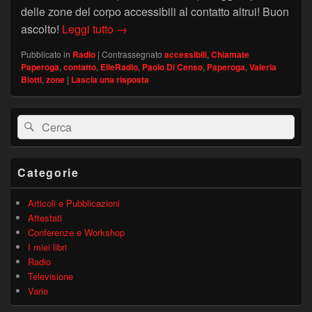
delle zone del corpo accessibili al contatto altrui! Buon
LE ZONE DEL CORPO ACCESSIBILI – “
ascolto!
Leggi tutto
→
Pubblicato in
Radio
|
Contrassegnato
accessibili
,
Chiamate
Paperoga
,
contatto
,
ElleRadio
,
Paolo Di Censo
,
Paperoga
,
Valeria
Biotti
,
zone
|
Lascia una risposta
Area
Cerca:
Cerca
widget
barra
laterale
principale
Categorie
Articoli e Pubblicazioni
Attestati
Conferenze e Workshop
I miei libri
Radio
Televisione
Varie