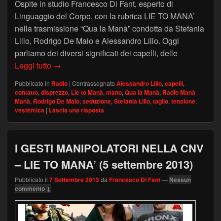
Ospite in studio Francesco Di Fant, esperto di
Linguaggio del Corpo, con la rubrica LIE TO MANA’
nella trasmissione “Qua la Manà” condotta da Stefania
Lillo, Rodrigo De Maio e Alessandro Lillo. Oggi
parliamo dei diversi significati dei capelli, delle
IL LINGUAGGIO SEGRETO DEI CAPELLI – LIE T
Leggi tutto
→
Pubblicato in
Radio
|
Contrassegnato
Alessandro Lillo
,
capelli
,
contatto
,
disprezzo
,
Lie to Manà
,
mano
,
Qua la Manà
,
Radio Manà
Manà
,
Rodrigo De Maio
,
seduzione
,
Stefania Lillo
,
taglio
,
tensione
,
vestemica
|
Lascia una risposta
I GESTI MANIPOLATORI NELLA CNV
– LIE TO MANA’ (5 settembre 2013)
Pubblicato il
7 Settembre 2013
da
Francesco Di Fant
—
Nessun
commento ↓