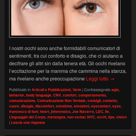
I nostri occhi sono anche formidabili comunicatori di
sentimenti, tra cui conforto e disagio, che ci aiutano a
decifrare gli altri sin dalla tenera età. Gli occhi rivelano
l’eccitazione per la mamma che cammina nella stanza,
Il Linguaggi
ma rivelano anche preoccupazione
Leggi tutto
→
Pubblicato in
Articoli e Pubblicazioni
,
Varie
|
Contrassegnato
agio
,
behavior
,
body language
,
CNV
,
comfort
,
comportamento
,
comunicazione
,
Comunicazione Non Verbale
,
consigli
,
contatto
,
cuore
,
disagio
,
discomfort
,
emotions
,
emozioni
,
eyecontact
,
eyes
,
francesco di fant
,
heart
,
jnforensics
,
Joe Navarro
,
LDC
,
lie
,
Linguaggio del Corpo
,
menzogna
,
non verbal
,
NVC
,
occhi
,
tips
,
visivo
|
Lascia una risposta