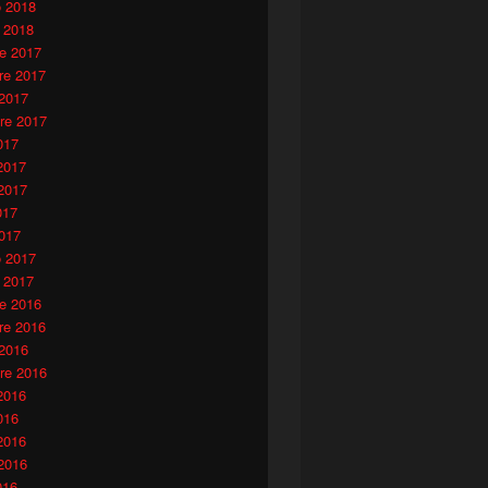
o 2018
 2018
e 2017
e 2017
 2017
re 2017
017
2017
2017
017
017
o 2017
 2017
e 2016
e 2016
 2016
re 2016
2016
016
2016
2016
016