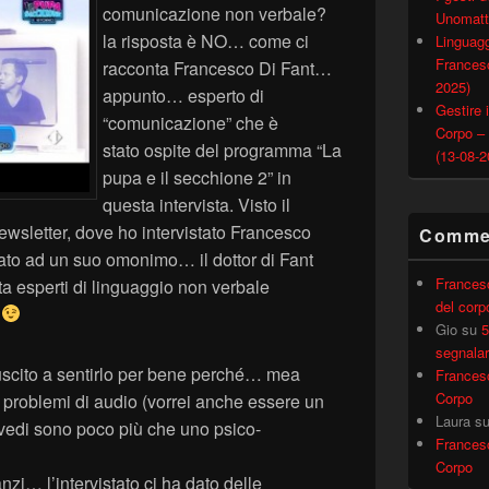
comunicazione non verbale?
Unomatt
la risposta è NO… come ci
Linguagg
Francesc
racconta Francesco Di Fant…
2025)
appunto… esperto di
Gestire i
“comunicazione” che è
Corpo –
stato ospite del programma “La
(13-08-2
pupa e il secchione 2” in
questa intervista. Visto il
wsletter, dove ho intervistato Francesco
Commen
ato ad un suo omonimo… il dottor di Fant
Frances
ta esperti di linguaggio non verbale
del corp
”
Gio
su
5
segnalar
riuscito a sentirlo per bene perché… mea
Frances
Corpo
problemi di audio (vorrei anche essere un
Laura
s
vedi sono poco più che uno psico-
Frances
Corpo
anzi… l’intervistato ci ha dato delle