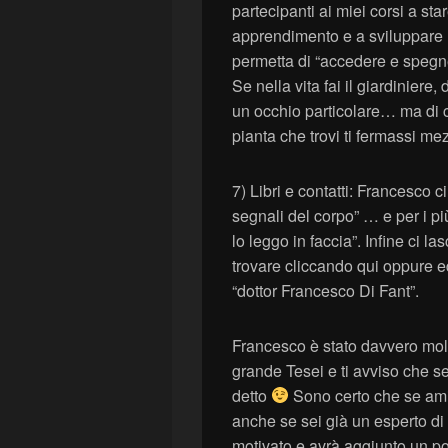
partecipanti ai miei corsi a sta
apprendimento e a sviluppare u
permetta di “accedere e spegne
Se nella vita fai il giardiniere,
un occhio particolare… ma di c
pianta che trovi ti fermassi me
7) Libri e contatti: Francesco ci 
segnali del corpo” … e per i più
lo leggo in faccia”. Infine ci l
trovare cliccando qui oppure e
“dottor Francesco Di Fant”.
Francesco è stato davvero molt
grande Tesei e ti avviso che s
detto
Sono certo che se ami
anche se sei già un esperto di
motivato e avrà aggiunto un po’