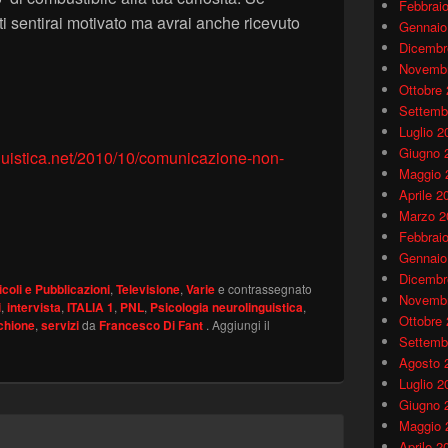
Febbrai
ti sentirai motivato ma avrai anche ricevuto
Gennaio
Dicembr
Novembr
Ottobre
Settemb
Luglio 2
Giugno 
guistica.net/2010/10/comunicazione-non-
Maggio 
Aprile 2
Marzo 2
Febbrai
Gennaio
Dicembr
icoli e Pubblicazioni
,
Televisione
,
Varie
e contrassegnato
Novembr
i
,
intervista
,
ITALIA 1
,
PNL
,
Psicologia neurolinguistica
,
Ottobre
chione
,
servizi
da
Francesco Di Fant
. Aggiungi il
Settemb
Agosto 
Luglio 2
Giugno 
Maggio 
Aprile 2