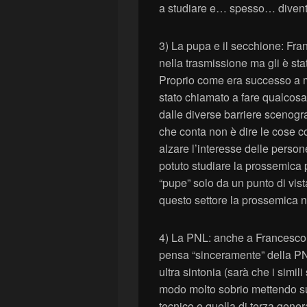
a studiare e… spesso… diventa 
3) La pupa e il secchione: Fra
nella trasmissione ma gli è sta
Proprio come era successo a me
stato chiamato a fare qualcos
dalle diverse barriere scenograf
che conta non è dire le cose 
alzare l’interesse delle perso
potuto studiare la prossemica 
“pupe” solo da un punto di vis
questo settore la prossemica n
4) La PNL: anche a Francesco
pensa “sinceramente” della PN
ultra sintonia (sarà che i simil
modo molto sobrio mettendo subi
tecnico e quella di terza gene