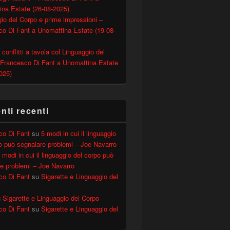
ina Estate (26-08-2025)
io del Corpo e prime impressioni –
o Di Fant a Unomattina Estate (19-08-
 conflitti a tavola col Linguaggio del
 Francesco Di Fant a Unomattina Estate
025)
ti recenti
co Di Fant
su
5 modi in cui il linguaggio
o può segnalare problemi – Joe Navarro
 modi in cui il linguaggio del corpo può
e problemi – Joe Navarro
co Di Fant
su
Sigarette e Linguaggio del
u
Sigarette e Linguaggio del Corpo
co Di Fant
su
Sigarette e Linguaggio del