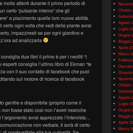
re molto attenti durante il primo periodo di
Novembr
n certo “pulsante interno” che gli
Ottobre
Settemb
re” a piacimento quelle loro nuove abilità.
Agosto 
 di certo ogni volta che vedi delle piante avrai
Luglio 2
erto, impazziresti se per ogni giardino e
Giugno 
zz’ora ad analizzarla
Maggio 
Aprile 2
Marzo 2
consiglia due libri il primo è per i neofiti “I
Febbrai
 esperti consiglia l’ultimo libro di Ekman “te
Gennaio
ascia con il suo contatto di facebook che puoi
Dicembr
ditando sul motore di ricerca di facebook
Novembr
Ottobre
Settemb
Agosto 
o gentile e disponibile (proprio come il
Luglio 2
e non fosse stato così non l’averi neanche
Giugno 
Maggio 
 l’argomento avrai apprezzato l’intervista…
Aprile 2
 comunicazione non verbale, ti avrà di certo
Marzo 2
 di combustibile alla tua curiosità. Se