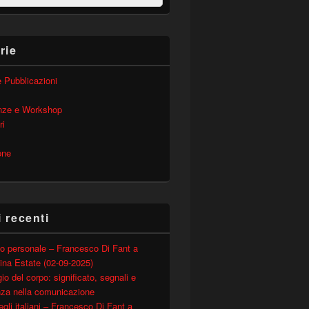
rie
 e Pubblicazioni
nze e Workshop
ri
one
i recenti
o personale – Francesco Di Fant a
ina Estate (02-09-2025)
io del corpo: significato, segnali e
nza nella comunicazione
degli italiani – Francesco Di Fant a