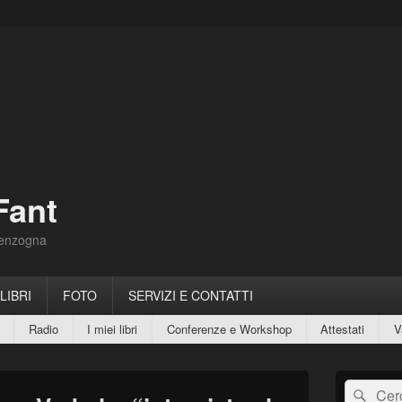
Fant
Menzogna
 LIBRI
FOTO
SERVIZI E CONTATTI
Radio
I miei libri
Conferenze e Workshop
Attestati
V
Area
Cerca:
Cerc
widget