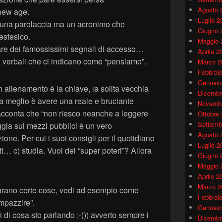
Agosto 
new age.
Luglio 2
è una parolaccia ma un acronimo che
Giugno 
nestesico.
Maggio 
lare dei famossissimi segnali di accesso…
Aprile 2
n verbali che ci indicano come “pensiamo”.
Marzo 2
Febbrai
Gennaio
n allenamento è la chiave, la solita vecchia
Dicembr
a meglio è avere una reale e bruciante
Novembr
 racconta che “non riesco neanche a leggere
Ottobre
Settemb
ggia sui mezzi pubblici è un vero
Agosto 
one. Per cui i suoi consigli per il quotidiano
Luglio 2
ti… c) studia. Vuoi dei “super poteri”? Allora
Giugno 
Maggio 
Aprile 2
Marzo 2
arano certe cose, vedi ad esempio come
Febbrai
“impazzire”.
Gennaio
 di cosa sto parlando ;-))) avverto sempre i
Dicembr