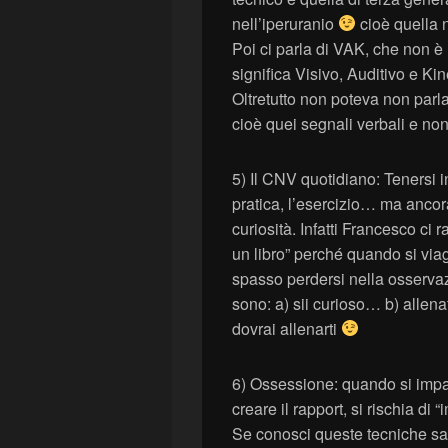
nell’iperuranio
cioè quella 
Poi ci parla di VAK, che non 
significa Visivo, Auditivo e Ki
Oltretutto non poteva non par
cioè quei segnali verbali e no
5) Il CNV quotidiano: Tenersi i
pratica, l’esercizio… ma ancor
curiosità. Infatti Francesco ci
un libro” perché quando si via
spasso perdersi nella osservazi
sono: a) sii curioso… b) allena
dovrai allenarti
6) Ossessione: quando si imp
creare il rapport, si rischia di 
Se conosci queste tecniche sai