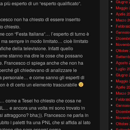
Giugno 
più esperto di un “esperto qualificato”.
Maggio 
Aprile 2
ncesco non ha chiesto di essere inserito
Marzo 2
to chiesto.
Febbrai
Gennaio
 con “Festa Italiana”… l’esperto di turno è
Dicembr
a ma sempre in modo limitato… cioè limitato
Novembr
iche della televisione. Infatti quello
Ottobre
come stanno ma dire le cose che possano
Settemb
ne. Francesco ci spiega anche che non ha
Agosto 
Luglio 2
perché gli chiedevano di analizzare le
Giugno 
ta personale… e come sanno gli esperti di
Maggio 
on è di certo un elemento trascurabile
Aprile 2
Marzo 2
Febbrai
… come a Tesei ho chiesto che cosa ne
Gennaio
L… e ancora una volta mi sono trovato in
Dicembr
i si attraggono? bha;)). Francesco ne parla in
Novembr
to i paletti fra una PNL che si affida al lato
Ottobre
razione che pare essersi persa
Settemb