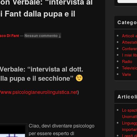
 Verbale: “intervista al
barra
laterale
 Fant dalla pupa e il
principale
Catego
sco Di Fant
—
Nessun commento ↓
Articoli
Attestati
Confere
I miei lib
Radio
rbale: “intervista al dott.
Televisi
Varie
lla pupa e il secchione”
//www.psicologianeurolinguistica.net
)
Articol
Lo spazi
Unomatt
Linguagg
Ciao, devi diventare psicologo
importa
per essere esperto di
I gesti 