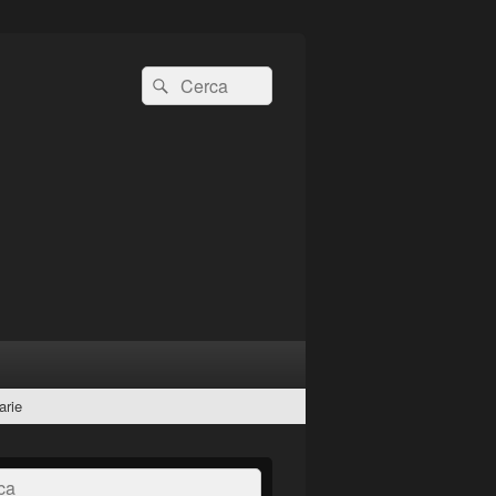
Cerca:
Cerca
arie
a