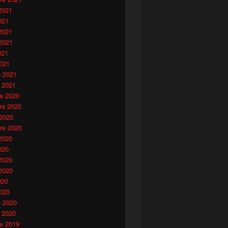
2021
021
2021
2021
021
021
o 2021
 2021
e 2020
e 2020
 2020
re 2020
2020
020
2020
2020
020
020
o 2020
 2020
e 2019