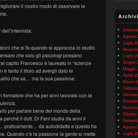
igliorare il nostro modo di osservare le
nto.
Archiv
Settemb
dell’intervista:
Agosto 
Luglio 2
sioni che si fa quando si approccia lo studio
Novembr
ensare che solo gli psicologi possano
Luglio 2
Giugno 
ai capito Francesco è laureato in “scienze
Maggio 
 tanto il titolo ad avergli dato le
Aprile 2
ello che sa… ma la sua passione.
Marzo 2
Febbrai
Gennaio
 formatore che ha per anni lavorato con le
Dicembr
ulenza.
Novembr
arlo per parlare bene del mondo della
Ottobre
rché il dott. Di Fant studia da anni il
Settemb
a… praticamente… da autodidatta e questo ha
Agosto 
ne. Quando c’è la passione la gente si mette
Luglio 2