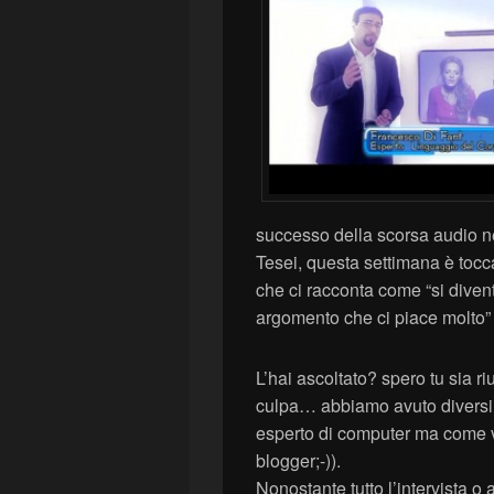
successo della scorsa audio ne
Tesei, questa settimana è tocc
che ci racconta come “si diven
argomento che ci piace molto
L’hai ascoltato? spero tu sia 
culpa… abbiamo avuto diversi 
esperto di computer ma come 
blogger;-)).
Nonostante tutto l’intervista o 