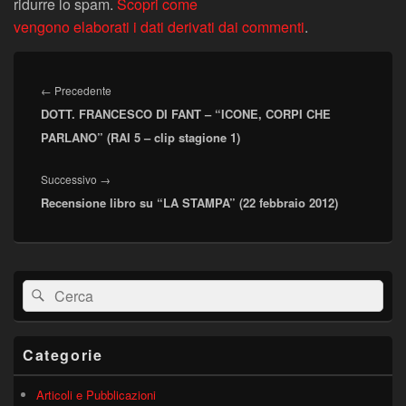
ridurre lo spam.
Scopri come
vengono elaborati i dati derivati dai commenti
.
Navigazione
articoli
Articolo
←
Precedente
DOTT. FRANCESCO DI FANT – “ICONE, CORPI CHE
precedente:
PARLANO” (RAI 5 – clip stagione 1)
Articolo
Successivo
→
Recensione libro su “LA STAMPA” (22 febbraio 2012)
successivo:
Area
Cerca:
Cerca
widget
barra
laterale
principale
Categorie
Articoli e Pubblicazioni