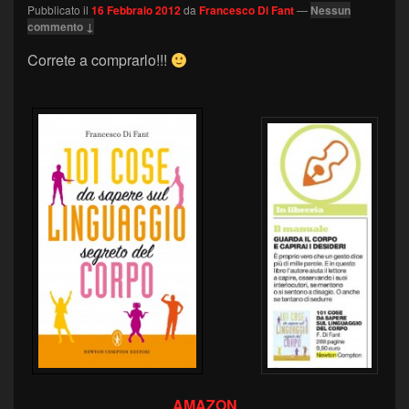
Pubblicato il
16 Febbraio 2012
da
Francesco Di Fant
—
Nessun
commento ↓
Correte a comprarlo!!!
AMAZON