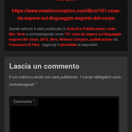
https://www.newtoncompton.com/libro/101-cose-
da-sapere-sul-linguaggio-segreto-del-corpo
Questo articolo è stato pubblicato in
Articoli e Pubblicazioni
,
I miei
libri
,
Varie
e contrassegnato come
101 cose da sapere sul linguaggio
segreto del corpo
,
2012
,
libro
,
Newton Compton
,
pubblicazione
da
Francesco Di Fant
. Aggiungi il
permalink
ai segnalibri.
Lascia un commento
Il tuo indirizzo email non sarà pubblicato.
I campi obbligatori sono
contrassegnati
*
Commento
*